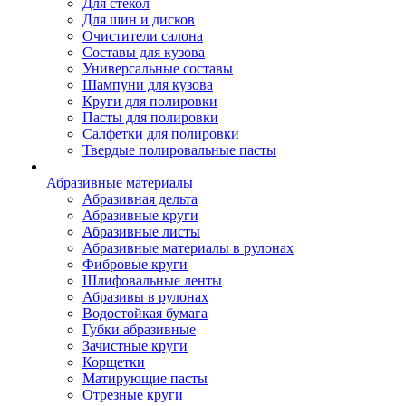
Для стекол
Для шин и дисков
Очистители салона
Составы для кузова
Универсальные составы
Шампуни для кузова
Круги для полировки
Пасты для полировки
Салфетки для полировки
Твердые полировальные пасты
Абразивные материалы
Абразивная дельта
Абразивные круги
Абразивные листы
Абразивные материалы в рулонах
Фибровые круги
Шлифовальные ленты
Абразивы в рулонах
Водостойкая бумага
Губки абразивные
Зачистные круги
Корщетки
Матирующие пасты
Отрезные круги