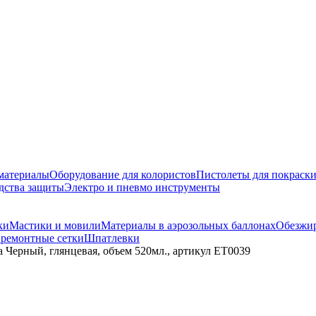
материалы
Оборудование для колористов
Пистолеты для покраск
дства защиты
Электро и пневмо инструменты
ки
Мастики и мовили
Материалы в аэрозольных баллонах
Обезжир
 ремонтные сетки
Шпатлевки
а Черный, глянцевая, объем 520мл., артикул ЕТ0039