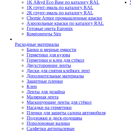
1K Alkyd Eco Base по каталогу RAL
1К грунт-эмаль по каталогу RAL
2К грунт-эмаль по каталогу RAL
Chemie Armor промышленные краски
Аэрозольные краски по каталогу RAL
Готовые цвета Euromix
Компоненты Siro
Расходные материалы
Банки и мерные емкости
Герметики для кузова
Герметики и клеи для стёкол
Двухсторонние ленты
Диски для снятия клейких лент
Дополнительные материалы
Защитные пленки
Клеи
Ленты для дизайна
Малярная лента
Маскирующие ленты для стёкол
Насадки на герметики
Пленки для защиты салона автомобиля
Подложки и диск-подошвы
Поролоновые валики
Салфетки антипылевые