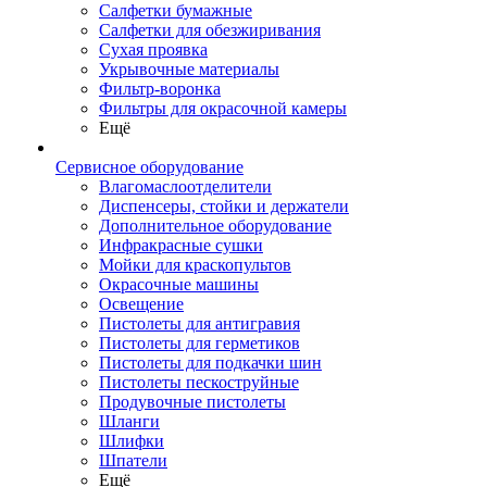
Салфетки бумажные
Салфетки для обезжиривания
Сухая проявка
Укрывочные материалы
Фильтр-воронка
Фильтры для окрасочной камеры
Ещё
Сервисное оборудование
Влагомаслоотделители
Диспенсеры, стойки и держатели
Дополнительное оборудование
Инфракрасные сушки
Мойки для краскопультов
Окрасочные машины
Освещение
Пистолеты для антигравия
Пистолеты для герметиков
Пистолеты для подкачки шин
Пистолеты пескоструйные
Продувочные пистолеты
Шланги
Шлифки
Шпатели
Ещё