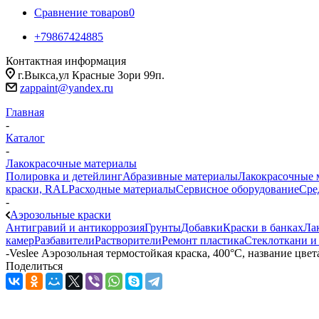
Сравнение товаров
0
+79867424885
Контактная информация
г.Выкса,ул Красные Зори 99п.
zappaint@yandex.ru
Главная
-
Каталог
-
Лакокрасочные материалы
Полировка и детейлинг
Абразивные материалы
Лакокрасочные 
краски, RAL
Расходные материалы
Сервисное оборудование
Сре
-
Аэрозольные краски
Антигравий и антикоррозия
Грунты
Добавки
Краски в банках
Ла
камер
Разбавители
Растворители
Ремонт пластика
Стеклоткани и
-
Veslee Аэрозольная термостойкая краска, 400°С, название цвет
Поделиться