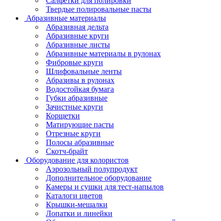
Салфетки для полировки
Твердые полировальные пасты
Абразивные материалы
Абразивная дельта
Абразивные круги
Абразивные листы
Абразивные материалы в рулонах
Фибровые круги
Шлифовальные ленты
Абразивы в рулонах
Водостойкая бумага
Губки абразивные
Зачистные круги
Корщетки
Матирующие пасты
Отрезные круги
Полосы абразивные
Скотч-брайт
Оборудование для колористов
Аэрозольный полупродукт
Дополнительное оборудование
Камеры и сушки для тест-напылов
Каталоги цветов
Крышки-мешалки
Лопатки и линейки