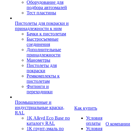
Оборудование для
подбора автоэмалей
Тест пластины
Пистолеты для покраски и
принадлежности к ним
Бачки к пистолетам
Быстросъемные
соединения
Дополнительные
принадлежности
Манометры
Пистолеты для
покраски
Ремкомплекты к
пистолетам
Фитинги и
переходники
Промышленные и
индустриальные краски,
Как купить
RAL
1K Alkyd Eco Base по
Условия
каталогу RAL
оплаты
О компании
1К грунт-эмаль по
Условия