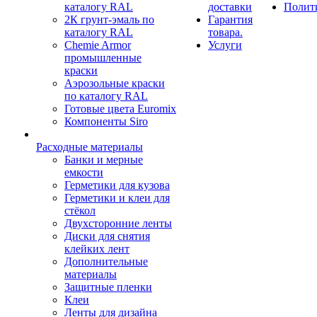
каталогу RAL
доставки
Полит
2К грунт-эмаль по
Гарантия
каталогу RAL
товара.
Chemie Armor
Услуги
промышленные
краски
Аэрозольные краски
по каталогу RAL
Готовые цвета Euromix
Компоненты Siro
Расходные материалы
Банки и мерные
емкости
Герметики для кузова
Герметики и клеи для
стёкол
Двухсторонние ленты
Диски для снятия
клейких лент
Дополнительные
материалы
Защитные пленки
Клеи
Ленты для дизайна