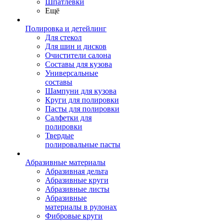
Шпатлевки
Ещё
Полировка и детейлинг
Для стекол
Для шин и дисков
Очистители салона
Составы для кузова
Универсальные
составы
Шампуни для кузова
Круги для полировки
Пасты для полировки
Салфетки для
полировки
Твердые
полировальные пасты
Абразивные материалы
Абразивная дельта
Абразивные круги
Абразивные листы
Абразивные
материалы в рулонах
Фибровые круги