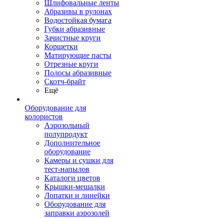
Шлифовальные ленты
Абразивы в рулонах
Водостойкая бумага
Губки абразивные
Зачистные круги
Корщетки
Матирующие пасты
Отрезные круги
Полосы абразивные
Скотч-брайт
Ещё
Оборудование для
колористов
Аэрозольный
полупродукт
Дополнительное
оборудование
Камеры и сушки для
тест-напылов
Каталоги цветов
Крышки-мешалки
Лопатки и линейки
Оборудование для
заправки аэрозолей