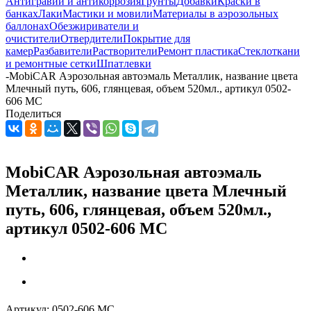
Антигравий и антикоррозия
Грунты
Добавки
Краски в
банках
Лаки
Мастики и мовили
Материалы в аэрозольных
баллонах
Обезжириватели и
очистители
Отвердители
Покрытие для
камер
Разбавители
Растворители
Ремонт пластика
Стеклоткани
и ремонтные сетки
Шпатлевки
-
MobiCAR Аэрозольная автоэмаль Металлик, название цвета
Млечный путь, 606, глянцевая, объем 520мл., артикул 0502-
606 MC
Поделиться
MobiCAR Аэрозольная автоэмаль
Металлик, название цвета Млечный
путь, 606, глянцевая, объем 520мл.,
артикул 0502-606 MC
Артикул:
0502-606 MC