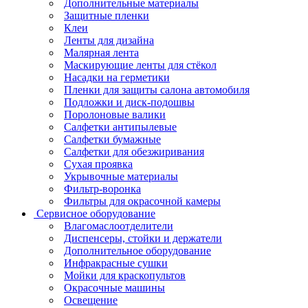
Дополнительные материалы
Защитные пленки
Клеи
Ленты для дизайна
Малярная лента
Маскирующие ленты для стёкол
Насадки на герметики
Пленки для защиты салона автомобиля
Подложки и диск-подошвы
Поролоновые валики
Салфетки антипылевые
Салфетки бумажные
Салфетки для обезжиривания
Сухая проявка
Укрывочные материалы
Фильтр-воронка
Фильтры для окрасочной камеры
Сервисное оборудование
Влагомаслоотделители
Диспенсеры, стойки и держатели
Дополнительное оборудование
Инфракрасные сушки
Мойки для краскопультов
Окрасочные машины
Освещение