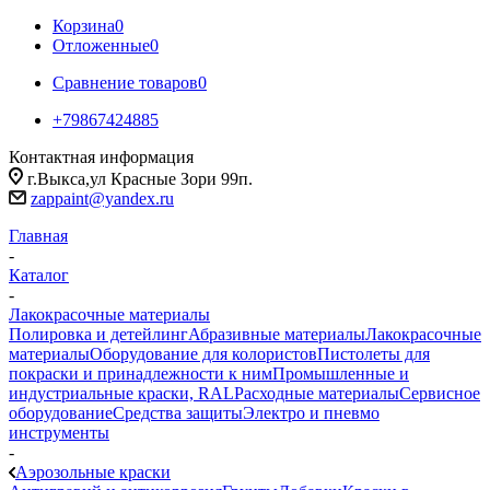
Корзина
0
Отложенные
0
Сравнение товаров
0
+79867424885
Контактная информация
г.Выкса,ул Красные Зори 99п.
zappaint@yandex.ru
Главная
-
Каталог
-
Лакокрасочные материалы
Полировка и детейлинг
Абразивные материалы
Лакокрасочные
материалы
Оборудование для колористов
Пистолеты для
покраски и принадлежности к ним
Промышленные и
индустриальные краски, RAL
Расходные материалы
Сервисное
оборудование
Средства защиты
Электро и пневмо
инструменты
-
Аэрозольные краски