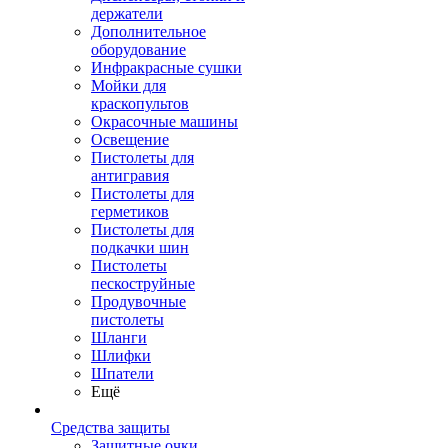
держатели
Дополнительное
оборудование
Инфракрасные сушки
Мойки для
краскопультов
Окрасочные машины
Освещение
Пистолеты для
антигравия
Пистолеты для
герметиков
Пистолеты для
подкачки шин
Пистолеты
пескоструйные
Продувочные
пистолеты
Шланги
Шлифки
Шпатели
Ещё
Средства защиты
Защитные очки