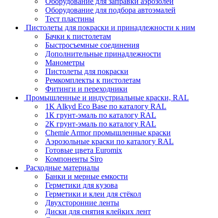
Оборудование для заправки аэрозолей
Оборудование для подбора автоэмалей
Тест пластины
Пистолеты для покраски и принадлежности к ним
Бачки к пистолетам
Быстросъемные соединения
Дополнительные принадлежности
Манометры
Пистолеты для покраски
Ремкомплекты к пистолетам
Фитинги и переходники
Промышленные и индустриальные краски, RAL
1K Alkyd Eco Base по каталогу RAL
1К грунт-эмаль по каталогу RAL
2К грунт-эмаль по каталогу RAL
Chemie Armor промышленные краски
Аэрозольные краски по каталогу RAL
Готовые цвета Euromix
Компоненты Siro
Расходные материалы
Банки и мерные емкости
Герметики для кузова
Герметики и клеи для стёкол
Двухсторонние ленты
Диски для снятия клейких лент