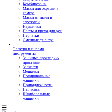
Комбинезоны
Маски для окраски в
камере
Маски от пыли и
аэрозолей
Наушники
Пасты и крема для рук
Перчатки
Сменные фильтра
Электро и пневмо
инструменты
Защиные прокладки-
проставки
Запчасти
Мешалки
Полировальные
машинки
Принадлежности
Пылесосы
Шлифовальные
машинки