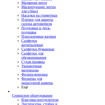
Малярная лента
Маскирующие ленты
для стёкол
Насадки на герметики
Пленки для защиты
салона автомобиля
Подложки и диск-
подошвы
Поролоновые валики
Салфетки
антипылевые
Салфетки бумажные
Салфетки для
обезжиривания
Сухая проявка
Укрывочные
материалы
Фильтр-воронка
Фильтры для
окрасочной камеры
Ещё
Сервисное оборудование
Влагомаслоотделители
Диспенсеры, стойки и