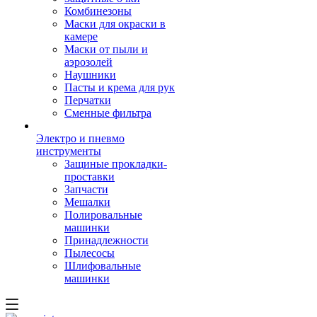
Комбинезоны
Маски для окраски в
камере
Маски от пыли и
аэрозолей
Наушники
Пасты и крема для рук
Перчатки
Сменные фильтра
Электро и пневмо
инструменты
Защиные прокладки-
проставки
Запчасти
Мешалки
Полировальные
машинки
Принадлежности
Пылесосы
Шлифовальные
машинки