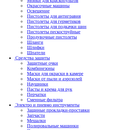
Мойки для краскопультов
Окрасочные машины
Освещение
Пистолеты для антигравия
Пистолеты для герметиков
Пистолеты для подкачки шин
Пистолеты пескоструйные
Продувочные пистолеты
Шланги
Шлифки
Шпатели
Средства защиты
Защитные очки
Комбинезоны
Маски для окраски в камере
Маски от пыли и аэрозолей
Наушники
Пасты и крема для рук
Перчатки
Сменные фильтра
Электро и пневмо инструменты
Защиные прокладки-проставки
Запчасти
Мешалки
Полировальные машинки