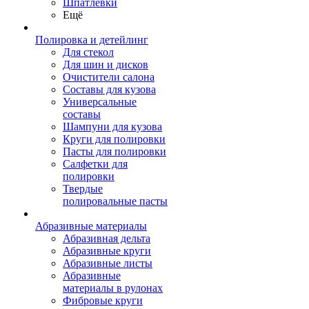
Шпатлевки
Ещё
Полировка и детейлинг
Для стекол
Для шин и дисков
Очистители салона
Составы для кузова
Универсальные
составы
Шампуни для кузова
Круги для полировки
Пасты для полировки
Салфетки для
полировки
Твердые
полировальные пасты
Абразивные материалы
Абразивная дельта
Абразивные круги
Абразивные листы
Абразивные
материалы в рулонах
Фибровые круги