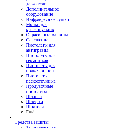
держатели
Дополнительное
оборудование
Инфракрасные сушки
Мойки для
краскопультов
Окрасочные машины
Освещение
Пистолеты для
антигравия
Пистолеты для
герметиков
Пистолеты для
подкачки шин
Пистолеты
пескоструйные
Продувочные
пистолеты
Шланги
Шлифки
Шпатели
Ещё
Средства защиты
Защитные очки