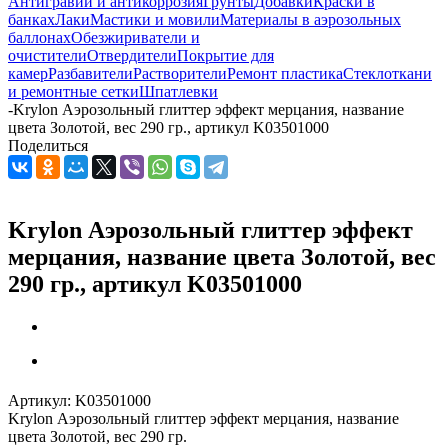
Антигравий и антикоррозия
Грунты
Добавки
Краски в
банках
Лаки
Мастики и мовили
Материалы в аэрозольных
баллонах
Обезжириватели и
очистители
Отвердители
Покрытие для
камер
Разбавители
Растворители
Ремонт пластика
Стеклоткани
и ремонтные сетки
Шпатлевки
-
Krylon Аэрозольный глиттер эффект мерцания, название
цвета Золотой, вес 290 гр., артикул K03501000
Поделиться
Krylon Аэрозольный глиттер эффект
мерцания, название цвета Золотой, вес
290 гр., артикул K03501000
Артикул:
K03501000
Krylon Аэрозольный глиттер эффект мерцания, название
цвета Золотой, вес 290 гр.