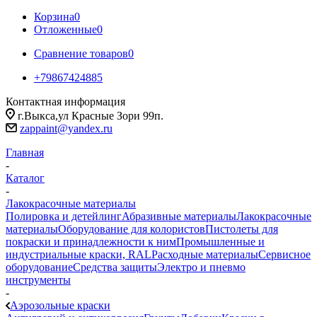
Корзина
0
Отложенные
0
Сравнение товаров
0
+79867424885
Контактная информация
г.Выкса,ул Красные Зори 99п.
zappaint@yandex.ru
Главная
-
Каталог
-
Лакокрасочные материалы
Полировка и детейлинг
Абразивные материалы
Лакокрасочные
материалы
Оборудование для колористов
Пистолеты для
покраски и принадлежности к ним
Промышленные и
индустриальные краски, RAL
Расходные материалы
Сервисное
оборудование
Средства защиты
Электро и пневмо
инструменты
-
Аэрозольные краски