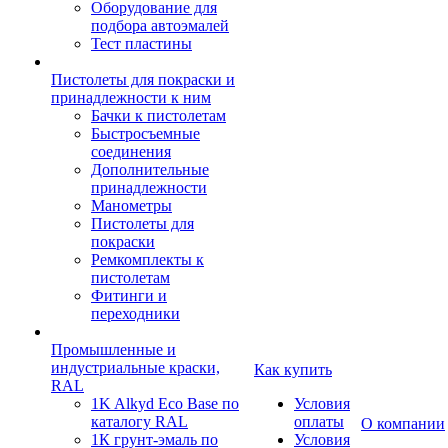
Оборудование для
подбора автоэмалей
Тест пластины
Пистолеты для покраски и
принадлежности к ним
Бачки к пистолетам
Быстросъемные
соединения
Дополнительные
принадлежности
Манометры
Пистолеты для
покраски
Ремкомплекты к
пистолетам
Фитинги и
переходники
Промышленные и
индустриальные краски,
Как купить
RAL
1K Alkyd Eco Base по
Условия
каталогу RAL
оплаты
О компании
1К грунт-эмаль по
Условия