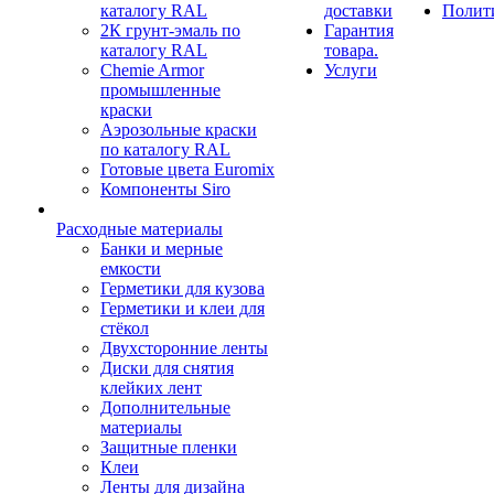
каталогу RAL
доставки
Полит
2К грунт-эмаль по
Гарантия
каталогу RAL
товара.
Chemie Armor
Услуги
промышленные
краски
Аэрозольные краски
по каталогу RAL
Готовые цвета Euromix
Компоненты Siro
Расходные материалы
Банки и мерные
емкости
Герметики для кузова
Герметики и клеи для
стёкол
Двухсторонние ленты
Диски для снятия
клейких лент
Дополнительные
материалы
Защитные пленки
Клеи
Ленты для дизайна