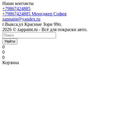
Наши контакты
+79867424885
+79867424885
Менеджер София
zappaint@yandex.ru
г.Выкса,ул Красные Зори 99п.
2026 © zappaint.ru - Всё для покраски авто.
Найти
0
0
0
Корзина