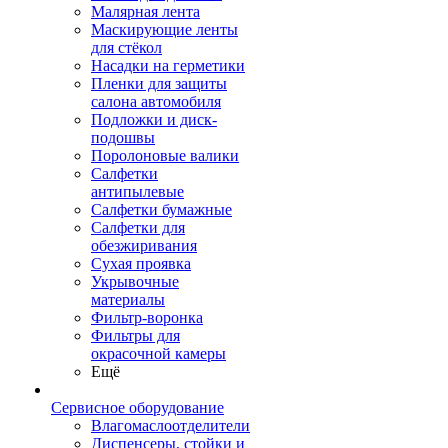
Малярная лента
Маскирующие ленты
для стёкол
Насадки на герметики
Пленки для защиты
салона автомобиля
Подложки и диск-
подошвы
Поролоновые валики
Салфетки
антипылевые
Салфетки бумажные
Салфетки для
обезжиривания
Сухая проявка
Укрывочные
материалы
Фильтр-воронка
Фильтры для
окрасочной камеры
Ещё
Сервисное оборудование
Влагомаслоотделители
Диспенсеры, стойки и