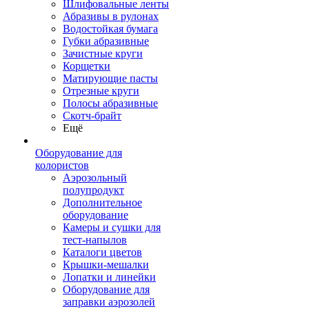
Шлифовальные ленты
Абразивы в рулонах
Водостойкая бумага
Губки абразивные
Зачистные круги
Корщетки
Матирующие пасты
Отрезные круги
Полосы абразивные
Скотч-брайт
Ещё
Оборудование для
колористов
Аэрозольный
полупродукт
Дополнительное
оборудование
Камеры и сушки для
тест-напылов
Каталоги цветов
Крышки-мешалки
Лопатки и линейки
Оборудование для
заправки аэрозолей