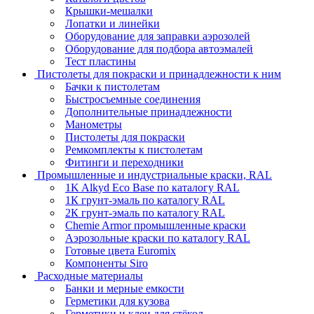
Крышки-мешалки
Лопатки и линейки
Оборудование для заправки аэрозолей
Оборудование для подбора автоэмалей
Тест пластины
Пистолеты для покраски и принадлежности к ним
Бачки к пистолетам
Быстросъемные соединения
Дополнительные принадлежности
Манометры
Пистолеты для покраски
Ремкомплекты к пистолетам
Фитинги и переходники
Промышленные и индустриальные краски, RAL
1K Alkyd Eco Base по каталогу RAL
1К грунт-эмаль по каталогу RAL
2К грунт-эмаль по каталогу RAL
Chemie Armor промышленные краски
Аэрозольные краски по каталогу RAL
Готовые цвета Euromix
Компоненты Siro
Расходные материалы
Банки и мерные емкости
Герметики для кузова
Герметики и клеи для стёкол