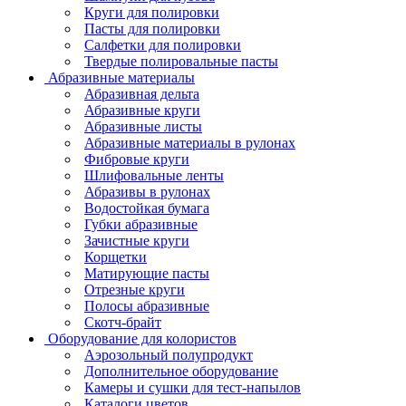
Круги для полировки
Пасты для полировки
Салфетки для полировки
Твердые полировальные пасты
Абразивные материалы
Абразивная дельта
Абразивные круги
Абразивные листы
Абразивные материалы в рулонах
Фибровые круги
Шлифовальные ленты
Абразивы в рулонах
Водостойкая бумага
Губки абразивные
Зачистные круги
Корщетки
Матирующие пасты
Отрезные круги
Полосы абразивные
Скотч-брайт
Оборудование для колористов
Аэрозольный полупродукт
Дополнительное оборудование
Камеры и сушки для тест-напылов
Каталоги цветов