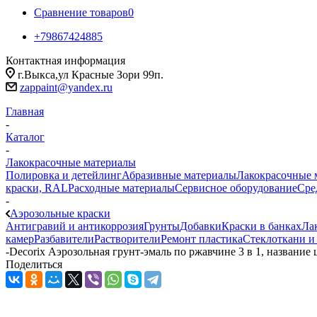
Сравнение товаров
0
+79867424885
Контактная информация
г.Выкса,ул Красные Зори 99п.
zappaint@yandex.ru
Главная
-
Каталог
-
Лакокрасочные материалы
Полировка и детейлинг
Абразивные материалы
Лакокрасочные 
краски, RAL
Расходные материалы
Сервисное оборудование
Сре
-
Аэрозольные краски
Антигравий и антикоррозия
Грунты
Добавки
Краски в банках
Ла
камер
Разбавители
Растворители
Ремонт пластика
Стеклоткани и
-
Decorix Аэрозольная грунт-эмаль по ржавчине 3 в 1, название
Поделиться