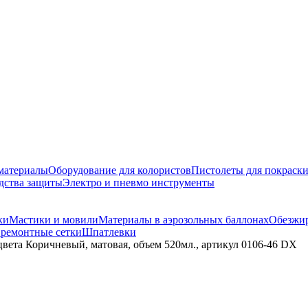
материалы
Оборудование для колористов
Пистолеты для покраск
дства защиты
Электро и пневмо инструменты
ки
Мастики и мовили
Материалы в аэрозольных баллонах
Обезжир
 ремонтные сетки
Шпатлевки
 цвета Коричневый, матовая, объем 520мл., артикул 0106-46 DX