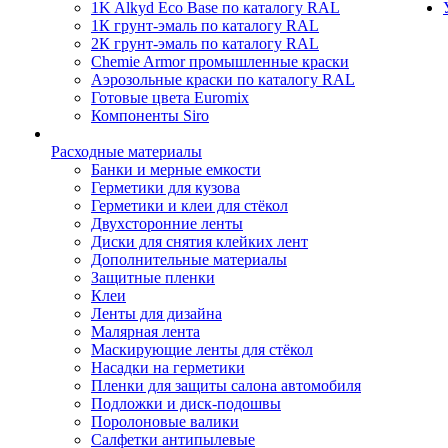
1K Alkyd Eco Base по каталогу RAL
1К грунт-эмаль по каталогу RAL
2К грунт-эмаль по каталогу RAL
Chemie Armor промышленные краски
Аэрозольные краски по каталогу RAL
Готовые цвета Euromix
Компоненты Siro
Расходные материалы
Банки и мерные емкости
Герметики для кузова
Герметики и клеи для стёкол
Двухсторонние ленты
Диски для снятия клейких лент
Дополнительные материалы
Защитные пленки
Клеи
Ленты для дизайна
Малярная лента
Маскирующие ленты для стёкол
Насадки на герметики
Пленки для защиты салона автомобиля
Подложки и диск-подошвы
Поролоновые валики
Салфетки антипылевые