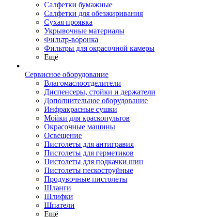
Салфетки бумажные
Салфетки для обезжиривания
Сухая проявка
Укрывочные материалы
Фильтр-воронка
Фильтры для окрасочной камеры
Ещё
Сервисное оборудование
Влагомаслоотделители
Диспенсеры, стойки и держатели
Дополнительное оборудование
Инфракрасные сушки
Мойки для краскопультов
Окрасочные машины
Освещение
Пистолеты для антигравия
Пистолеты для герметиков
Пистолеты для подкачки шин
Пистолеты пескоструйные
Продувочные пистолеты
Шланги
Шлифки
Шпатели
Ещё