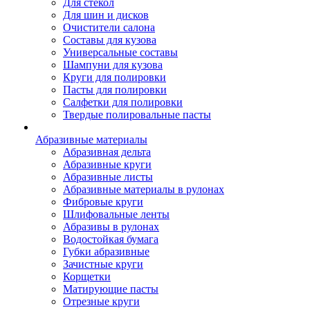
Для стекол
Для шин и дисков
Очистители салона
Составы для кузова
Универсальные составы
Шампуни для кузова
Круги для полировки
Пасты для полировки
Салфетки для полировки
Твердые полировальные пасты
Абразивные материалы
Абразивная дельта
Абразивные круги
Абразивные листы
Абразивные материалы в рулонах
Фибровые круги
Шлифовальные ленты
Абразивы в рулонах
Водостойкая бумага
Губки абразивные
Зачистные круги
Корщетки
Матирующие пасты
Отрезные круги