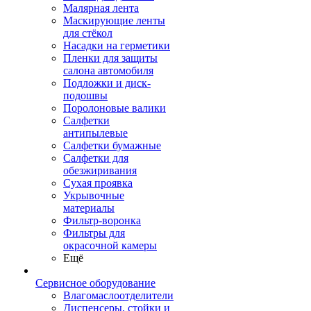
Малярная лента
Маскирующие ленты
для стёкол
Насадки на герметики
Пленки для защиты
салона автомобиля
Подложки и диск-
подошвы
Поролоновые валики
Салфетки
антипылевые
Салфетки бумажные
Салфетки для
обезжиривания
Сухая проявка
Укрывочные
материалы
Фильтр-воронка
Фильтры для
окрасочной камеры
Ещё
Сервисное оборудование
Влагомаслоотделители
Диспенсеры, стойки и