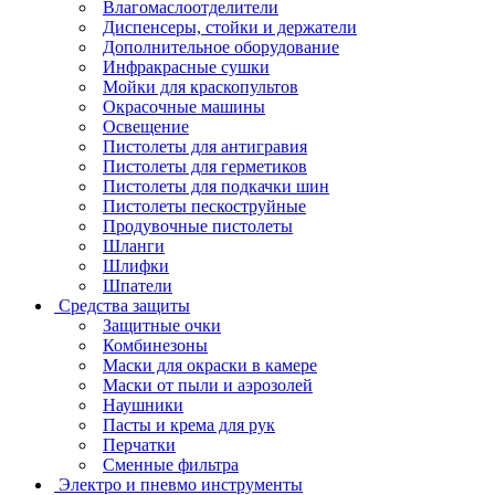
Влагомаслоотделители
Диспенсеры, стойки и держатели
Дополнительное оборудование
Инфракрасные сушки
Мойки для краскопультов
Окрасочные машины
Освещение
Пистолеты для антигравия
Пистолеты для герметиков
Пистолеты для подкачки шин
Пистолеты пескоструйные
Продувочные пистолеты
Шланги
Шлифки
Шпатели
Средства защиты
Защитные очки
Комбинезоны
Маски для окраски в камере
Маски от пыли и аэрозолей
Наушники
Пасты и крема для рук
Перчатки
Сменные фильтра
Электро и пневмо инструменты