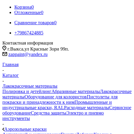
Корзина
0
Отложенные
0
Сравнение товаров
0
+79867424885
Контактная информация
г.Выкса,ул Красные Зори 99п.
zappaint@yandex.ru
Главная
-
Каталог
-
Лакокрасочные материалы
Полировка и детейлинг
Абразивные материалы
Лакокрасочные
материалы
Оборудование для колористов
Пистолеты для
покраски и принадлежности к ним
Промышленные и
индустриальные краски, RAL
Расходные материалы
Сервисное
оборудование
Средства защиты
Электро и пневмо
инструменты
-
Аэрозольные краски