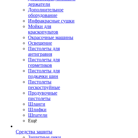
держатели
Дополнительное
оборудование
Инфракрасные сушки
Мойки для
краскопультов
Окрасочные машины
Освещение
Пистолеты для
антигравия
Пистолеты для
герметиков
Пистолеты для
подкачки шин
Пистолеты
пескоструйные
Продувочные
пистолеты
Шланги
Шлифки
Шпатели
Ещё
Средства защиты
Защитные очки