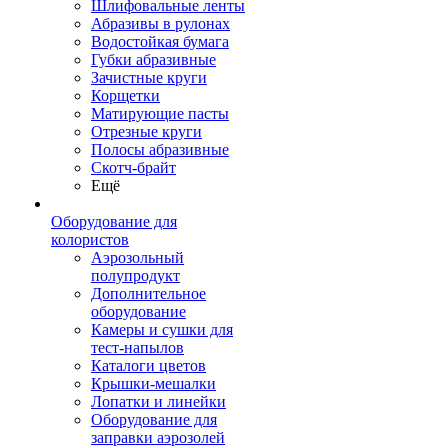
Шлифовальные ленты
Абразивы в рулонах
Водостойкая бумага
Губки абразивные
Зачистные круги
Корщетки
Матирующие пасты
Отрезные круги
Полосы абразивные
Скотч-брайт
Ещё
Оборудование для
колористов
Аэрозольный
полупродукт
Дополнительное
оборудование
Камеры и сушки для
тест-напылов
Каталоги цветов
Крышки-мешалки
Лопатки и линейки
Оборудование для
заправки аэрозолей