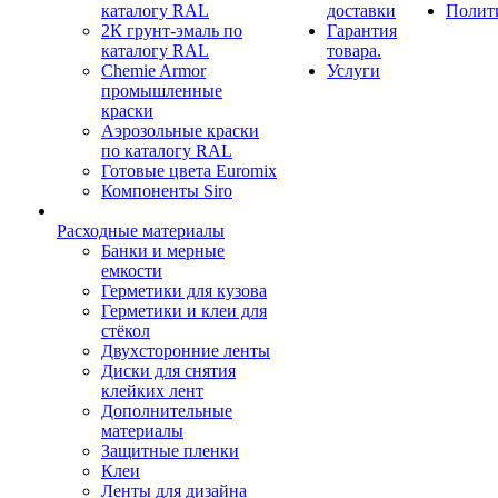
каталогу RAL
доставки
Полит
2К грунт-эмаль по
Гарантия
каталогу RAL
товара.
Chemie Armor
Услуги
промышленные
краски
Аэрозольные краски
по каталогу RAL
Готовые цвета Euromix
Компоненты Siro
Расходные материалы
Банки и мерные
емкости
Герметики для кузова
Герметики и клеи для
стёкол
Двухсторонние ленты
Диски для снятия
клейких лент
Дополнительные
материалы
Защитные пленки
Клеи
Ленты для дизайна