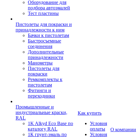
Оборудование для
подбора автоэмалей
Тест пластины
Пистолеты для покраски и
принадлежности к ним
Бачки к пистолетам
Быстросъемные
соединения
Дополнительные
принадлежности
Манометры
Пистолеты для
покраски
Ремкомплекты к
пистолетам
Фитинги и
переходники
Промышленные и
индустриальные краски,
Как купить
RAL
1K Alkyd Eco Base по
Условия
каталогу RAL
оплаты
О компании
1К грунт-эмаль по
Условия