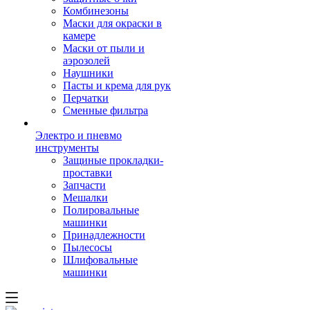
Комбинезоны
Маски для окраски в
камере
Маски от пыли и
аэрозолей
Наушники
Пасты и крема для рук
Перчатки
Сменные фильтра
Электро и пневмо
инструменты
Защиные прокладки-
проставки
Запчасти
Мешалки
Полировальные
машинки
Принадлежности
Пылесосы
Шлифовальные
машинки