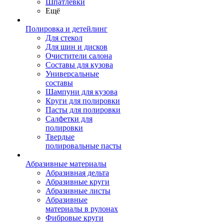
Шпатлевки
Ещё
Полировка и детейлинг
Для стекол
Для шин и дисков
Очистители салона
Составы для кузова
Универсальные
составы
Шампуни для кузова
Круги для полировки
Пасты для полировки
Салфетки для
полировки
Твердые
полировальные пасты
Абразивные материалы
Абразивная дельта
Абразивные круги
Абразивные листы
Абразивные
материалы в рулонах
Фибровые круги