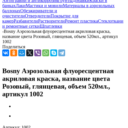
Антигравий и антикоррозия
Грунты
Добавки
Краски в
банках
Лаки
Мастики и мовили
Материалы в аэрозольных
баллонах
Обезжириватели и
очистители
Отвердители
Покрытие для
камер
Разбавители
Растворители
Ремонт пластика
Стеклоткани
и ремонтные сетки
Шпатлевки
-
Bosny Аэрозольная флуоресцентная акриловая краска,
название цвета Розовый, глянцевая, объем 520мл., артикул
1002
Поделиться
Bosny Аэрозольная флуоресцентная
акриловая краска, название цвета
Розовый, глянцевая, объем 520мл.,
артикул 1002
Артикул:
1002