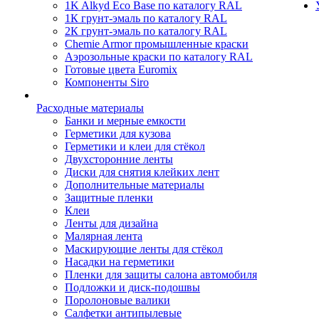
1K Alkyd Eco Base по каталогу RAL
1К грунт-эмаль по каталогу RAL
2К грунт-эмаль по каталогу RAL
Chemie Armor промышленные краски
Аэрозольные краски по каталогу RAL
Готовые цвета Euromix
Компоненты Siro
Расходные материалы
Банки и мерные емкости
Герметики для кузова
Герметики и клеи для стёкол
Двухсторонние ленты
Диски для снятия клейких лент
Дополнительные материалы
Защитные пленки
Клеи
Ленты для дизайна
Малярная лента
Маскирующие ленты для стёкол
Насадки на герметики
Пленки для защиты салона автомобиля
Подложки и диск-подошвы
Поролоновые валики
Салфетки антипылевые