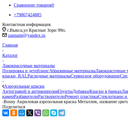
Сравнение товаров
0
+79867424885
Контактная информация
г.Выкса,ул Красные Зори 99п.
zappaint@yandex.ru
Главная
-
Каталог
-
Лакокрасочные материалы
Полировка и детейлинг
Абразивные материалы
Лакокрасочные 
краски, RAL
Расходные материалы
Сервисное оборудование
Сре
-
Аэрозольные краски
Антигравий и антикоррозия
Грунты
Добавки
Краски в банках
Ла
камер
Разбавители
Растворители
Ремонт пластика
Стеклоткани и
-
Bosny Акриловая аэрозольная краска Металлик, название цвета
Поделиться