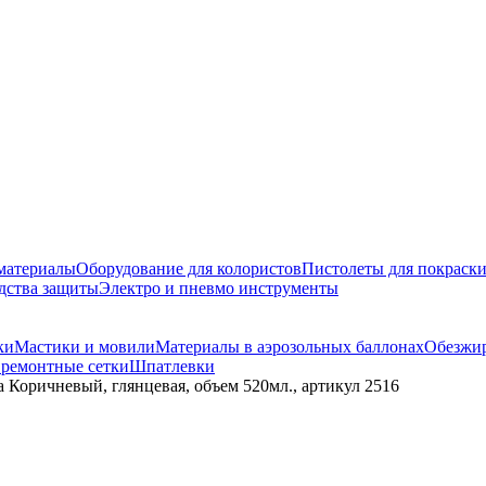
материалы
Оборудование для колористов
Пистолеты для покраск
дства защиты
Электро и пневмо инструменты
ки
Мастики и мовили
Материалы в аэрозольных баллонах
Обезжир
 ремонтные сетки
Шпатлевки
 Коричневый, глянцевая, объем 520мл., артикул 2516