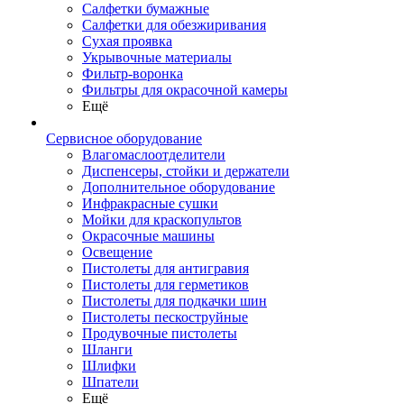
Салфетки бумажные
Салфетки для обезжиривания
Сухая проявка
Укрывочные материалы
Фильтр-воронка
Фильтры для окрасочной камеры
Ещё
Сервисное оборудование
Влагомаслоотделители
Диспенсеры, стойки и держатели
Дополнительное оборудование
Инфракрасные сушки
Мойки для краскопультов
Окрасочные машины
Освещение
Пистолеты для антигравия
Пистолеты для герметиков
Пистолеты для подкачки шин
Пистолеты пескоструйные
Продувочные пистолеты
Шланги
Шлифки
Шпатели
Ещё