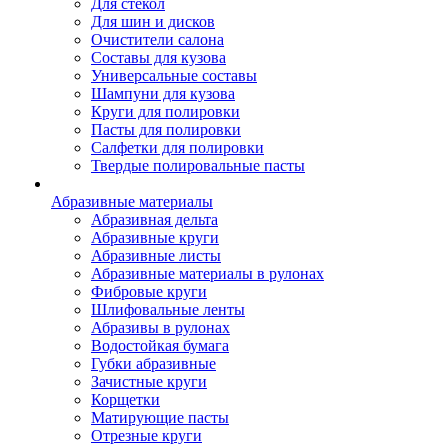
Для стекол
Для шин и дисков
Очистители салона
Составы для кузова
Универсальные составы
Шампуни для кузова
Круги для полировки
Пасты для полировки
Салфетки для полировки
Твердые полировальные пасты
Абразивные материалы
Абразивная дельта
Абразивные круги
Абразивные листы
Абразивные материалы в рулонах
Фибровые круги
Шлифовальные ленты
Абразивы в рулонах
Водостойкая бумага
Губки абразивные
Зачистные круги
Корщетки
Матирующие пасты
Отрезные круги