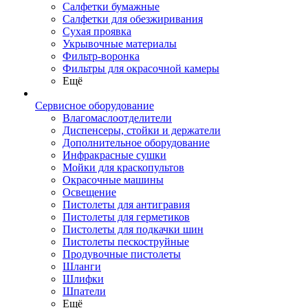
Салфетки бумажные
Салфетки для обезжиривания
Сухая проявка
Укрывочные материалы
Фильтр-воронка
Фильтры для окрасочной камеры
Ещё
Сервисное оборудование
Влагомаслоотделители
Диспенсеры, стойки и держатели
Дополнительное оборудование
Инфракрасные сушки
Мойки для краскопультов
Окрасочные машины
Освещение
Пистолеты для антигравия
Пистолеты для герметиков
Пистолеты для подкачки шин
Пистолеты пескоструйные
Продувочные пистолеты
Шланги
Шлифки
Шпатели
Ещё