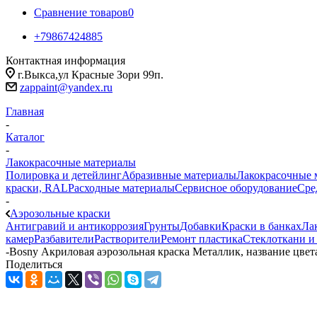
Сравнение товаров
0
+79867424885
Контактная информация
г.Выкса,ул Красные Зори 99п.
zappaint@yandex.ru
Главная
-
Каталог
-
Лакокрасочные материалы
Полировка и детейлинг
Абразивные материалы
Лакокрасочные 
краски, RAL
Расходные материалы
Сервисное оборудование
Сре
-
Аэрозольные краски
Антигравий и антикоррозия
Грунты
Добавки
Краски в банках
Ла
камер
Разбавители
Растворители
Ремонт пластика
Стеклоткани и
-
Bosny Акриловая аэрозольная краска Металлик, название цвета
Поделиться