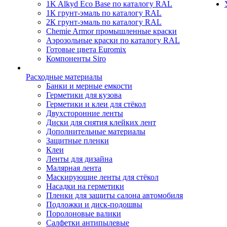
1K Alkyd Eco Base по каталогу RAL
1К грунт-эмаль по каталогу RAL
2К грунт-эмаль по каталогу RAL
Chemie Armor промышленные краски
Аэрозольные краски по каталогу RAL
Готовые цвета Euromix
Компоненты Siro
Расходные материалы
Банки и мерные емкости
Герметики для кузова
Герметики и клеи для стёкол
Двухсторонние ленты
Диски для снятия клейких лент
Дополнительные материалы
Защитные пленки
Клеи
Ленты для дизайна
Малярная лента
Маскирующие ленты для стёкол
Насадки на герметики
Пленки для защиты салона автомобиля
Подложки и диск-подошвы
Поролоновые валики
Салфетки антипылевые