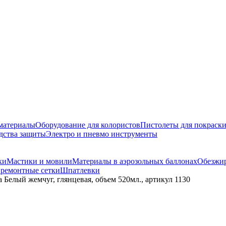
материалы
Оборудование для колористов
Пистолеты для покраск
дства защиты
Электро и пневмо инструменты
ки
Мастики и мовили
Материалы в аэрозольных баллонах
Обезжир
 ремонтные сетки
Шпатлевки
 Белый жемчуг, глянцевая, объем 520мл., артикул 1130