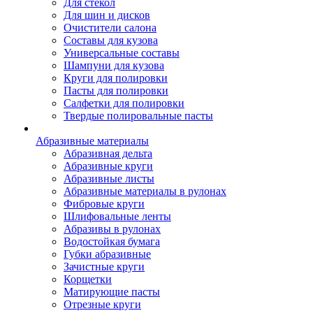
Для стекол
Для шин и дисков
Очистители салона
Составы для кузова
Универсальные составы
Шампуни для кузова
Круги для полировки
Пасты для полировки
Салфетки для полировки
Твердые полировальные пасты
Абразивные материалы
Абразивная дельта
Абразивные круги
Абразивные листы
Абразивные материалы в рулонах
Фибровые круги
Шлифовальные ленты
Абразивы в рулонах
Водостойкая бумага
Губки абразивные
Зачистные круги
Корщетки
Матирующие пасты
Отрезные круги