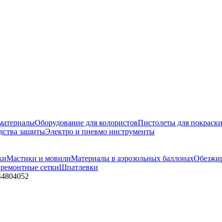
материалы
Оборудование для колористов
Пистолеты для покраск
дства защиты
Электро и пневмо инструменты
ки
Мастики и мовили
Материалы в аэрозольных баллонах
Обезжир
 ремонтные сетки
Шпатлевки
44804052