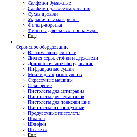
Салфетки бумажные
Салфетки для обезжиривания
Сухая проявка
Укрывочные материалы
Фильтр-воронка
Фильтры для окрасочной камеры
Ещё
Сервисное оборудование
Влагомаслоотделители
Диспенсеры, стойки и держатели
Дополнительное оборудование
Инфракрасные сушки
Мойки для краскопультов
Окрасочные машины
Освещение
Пистолеты для антигравия
Пистолеты для герметиков
Пистолеты для подкачки шин
Пистолеты пескоструйные
Продувочные пистолеты
Шланги
Шлифки
Шпатели
Ещё