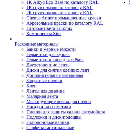
1K Alkyd Eco Base по каталогу RAL
1К грунт-эмаль по каталогу RAL
2К грунт-эмаль по каталогу RAL
Chemie Armor промышленные краски
Аэрозольные краски по каталогу RAL
Готовые цвета Euromix
Компоненты Siro
Расходные материалы
Банки и мерные емкости
Герметики для кузова
Герметики и клеи для стёкол
Двухсторонние ленты
Диски для снятия клейких лент
Дополнительные материалы
Защитные пленки
Клеи
Ленты для дизайна
Малярная лента
Маскирующие ленты для стёкол
Насадки на герметики
Пленки для защиты салона автомобиля
Подложки и диск-подошвы
Поролоновые валики
Салфетки антипылевые