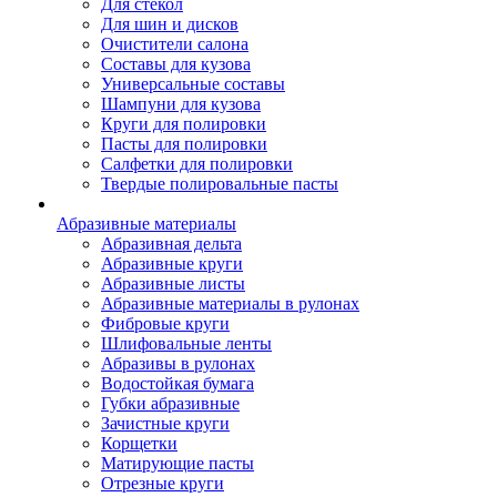
Для стекол
Для шин и дисков
Очистители салона
Составы для кузова
Универсальные составы
Шампуни для кузова
Круги для полировки
Пасты для полировки
Салфетки для полировки
Твердые полировальные пасты
Абразивные материалы
Абразивная дельта
Абразивные круги
Абразивные листы
Абразивные материалы в рулонах
Фибровые круги
Шлифовальные ленты
Абразивы в рулонах
Водостойкая бумага
Губки абразивные
Зачистные круги
Корщетки
Матирующие пасты
Отрезные круги