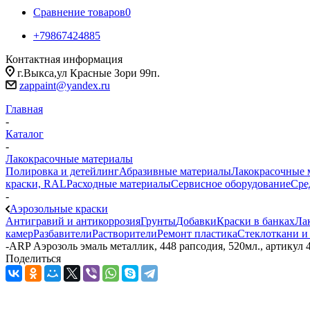
Сравнение товаров
0
+79867424885
Контактная информация
г.Выкса,ул Красные Зори 99п.
zappaint@yandex.ru
Главная
-
Каталог
-
Лакокрасочные материалы
Полировка и детейлинг
Абразивные материалы
Лакокрасочные 
краски, RAL
Расходные материалы
Сервисное оборудование
Сре
-
Аэрозольные краски
Антигравий и антикоррозия
Грунты
Добавки
Краски в банках
Ла
камер
Разбавители
Растворители
Ремонт пластика
Стеклоткани и
-
ARP Аэрозоль эмаль металлик, 448 рапсодия, 520мл., артикул 
Поделиться