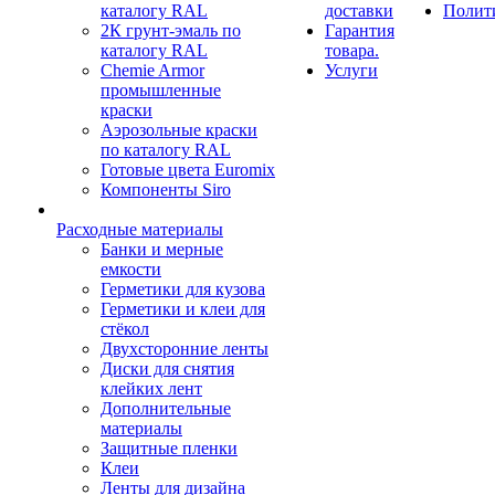
каталогу RAL
доставки
Полит
2К грунт-эмаль по
Гарантия
каталогу RAL
товара.
Chemie Armor
Услуги
промышленные
краски
Аэрозольные краски
по каталогу RAL
Готовые цвета Euromix
Компоненты Siro
Расходные материалы
Банки и мерные
емкости
Герметики для кузова
Герметики и клеи для
стёкол
Двухсторонние ленты
Диски для снятия
клейких лент
Дополнительные
материалы
Защитные пленки
Клеи
Ленты для дизайна