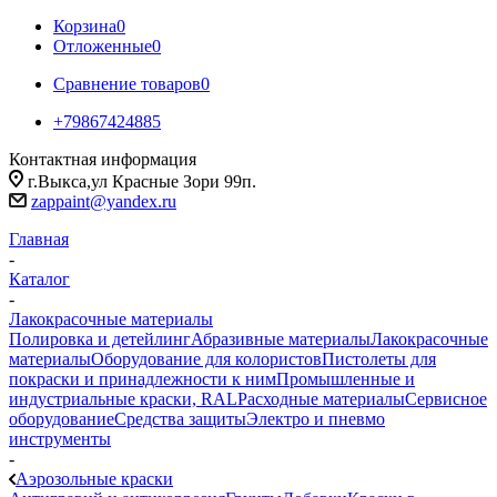
Корзина
0
Отложенные
0
Сравнение товаров
0
+79867424885
Контактная информация
г.Выкса,ул Красные Зори 99п.
zappaint@yandex.ru
Главная
-
Каталог
-
Лакокрасочные материалы
Полировка и детейлинг
Абразивные материалы
Лакокрасочные
материалы
Оборудование для колористов
Пистолеты для
покраски и принадлежности к ним
Промышленные и
индустриальные краски, RAL
Расходные материалы
Сервисное
оборудование
Средства защиты
Электро и пневмо
инструменты
-
Аэрозольные краски