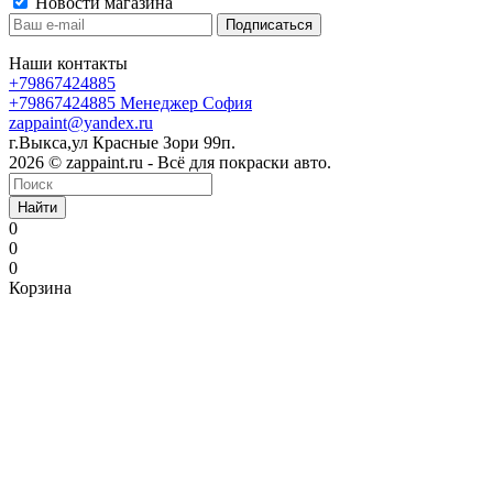
Новости магазина
Наши контакты
+79867424885
+79867424885
Менеджер София
zappaint@yandex.ru
г.Выкса,ул Красные Зори 99п.
2026 © zappaint.ru - Всё для покраски авто.
Найти
0
0
0
Корзина