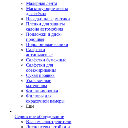
Малярная лента
Маскирующие ленты
для стёкол
Насадки на герметики
Пленки для защиты
салона автомобиля
Подложки и диск-
подошвы
Поролоновые валики
Салфетки
антипылевые
Салфетки бумажные
Салфетки для
обезжиривания
Сухая проявка
Укрывочные
материалы
Фильтр-воронка
Фильтры для
окрасочной камеры
Ещё
Сервисное оборудование
Влагомаслоотделители
Диспенсеры, стойки и