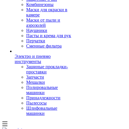
Комбинезоны
Маски для окраски в
камере
Маски от пыли и
аэрозолей
Наушники
Пасты и крема для рук
Перчатки
Сменные фильтра
Электро и пневмо
инструменты
Защиные прокладки-
проставки
Запчасти
Мешалки
Полировальные
машинки
Принадлежности
Пылесосы
Шлифовальные
машинки