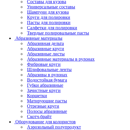
Составы для кузова
Универсальные составы
Шампуни для кузова
Круги для полировки
Пасты для полировки
Салфетки для полировки
Твердые полировальные пасты
Абразивные материалы
Абразивная дельта
Абразивные круги
Абразивные листы
Абразивные материалы в рулонах
Фибровые круги
Шлифовальные ленты
Абразивы в рулонах
Водостойкая бумага
Губки абразивные
Зачистные круги
Корщетки
Матирующие пасты
Отрезные круги
Полосы абразивные
Скотч-брайт
Оборудование для колористов
Аэрозольный полупродукт