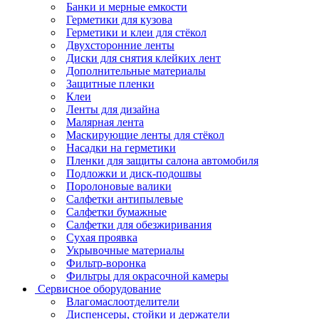
Банки и мерные емкости
Герметики для кузова
Герметики и клеи для стёкол
Двухсторонние ленты
Диски для снятия клейких лент
Дополнительные материалы
Защитные пленки
Клеи
Ленты для дизайна
Малярная лента
Маскирующие ленты для стёкол
Насадки на герметики
Пленки для защиты салона автомобиля
Подложки и диск-подошвы
Поролоновые валики
Салфетки антипылевые
Салфетки бумажные
Салфетки для обезжиривания
Сухая проявка
Укрывочные материалы
Фильтр-воронка
Фильтры для окрасочной камеры
Сервисное оборудование
Влагомаслоотделители
Диспенсеры, стойки и держатели