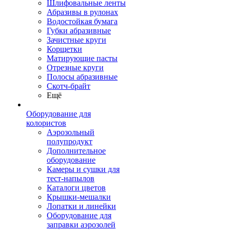
Шлифовальные ленты
Абразивы в рулонах
Водостойкая бумага
Губки абразивные
Зачистные круги
Корщетки
Матирующие пасты
Отрезные круги
Полосы абразивные
Скотч-брайт
Ещё
Оборудование для
колористов
Аэрозольный
полупродукт
Дополнительное
оборудование
Камеры и сушки для
тест-напылов
Каталоги цветов
Крышки-мешалки
Лопатки и линейки
Оборудование для
заправки аэрозолей