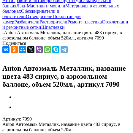
Антигравий и антикоррозия
Грунты
Добавки
Краски в
банках
Лаки
Мастики и мовили
Материалы в аэрозольных
баллонах
Обезжириватели и
очистители
Отвердители
Покрытие для
камер
Разбавители
Растворители
Ремонт пластика
Стеклоткани
и ремонтные сетки
Шпатлевки
-
Auton Автоэмаль Металлик, название цвета 483 сириус, в
аэрозольном баллоне, объем 520мл., артикул 7090
Поделиться
Auton Автоэмаль Металлик, название
цвета 483 сириус, в аэрозольном
баллоне, объем 520мл., артикул 7090
Артикул:
7090
Auton Автоэмаль Металлик, название цвета 483 сириус, в
аэрозольном баллоне, объем 520мл.