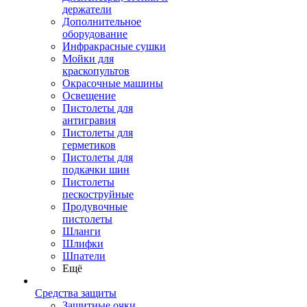
держатели
Дополнительное
оборудование
Инфракрасные сушки
Мойки для
краскопультов
Окрасочные машины
Освещение
Пистолеты для
антигравия
Пистолеты для
герметиков
Пистолеты для
подкачки шин
Пистолеты
пескоструйные
Продувочные
пистолеты
Шланги
Шлифки
Шпатели
Ещё
Средства защиты
Защитные очки