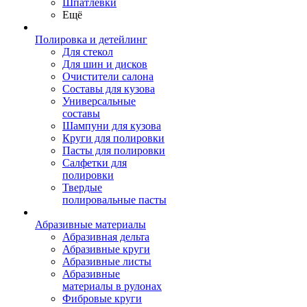
Шпатлевки
Ещё
Полировка и детейлинг
Для стекол
Для шин и дисков
Очистители салона
Составы для кузова
Универсальные
составы
Шампуни для кузова
Круги для полировки
Пасты для полировки
Салфетки для
полировки
Твердые
полировальные пасты
Абразивные материалы
Абразивная дельта
Абразивные круги
Абразивные листы
Абразивные
материалы в рулонах
Фибровые круги