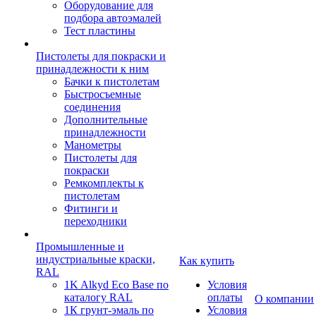
Оборудование для
подбора автоэмалей
Тест пластины
Пистолеты для покраски и
принадлежности к ним
Бачки к пистолетам
Быстросъемные
соединения
Дополнительные
принадлежности
Манометры
Пистолеты для
покраски
Ремкомплекты к
пистолетам
Фитинги и
переходники
Промышленные и
индустриальные краски,
Как купить
RAL
1K Alkyd Eco Base по
Условия
каталогу RAL
оплаты
О компании
1К грунт-эмаль по
Условия