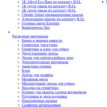
1K Alkyd Eco Base по каталогу RAL
1К грунт-эмаль по каталогу RAL
2К грунт-эмаль по каталогу RAL
Chemie Armor промышленные краски
Аэрозольные краски по каталогу RAL
Готовые цвета Euromix
Компоненты Siro
Расходные материалы
Банки и мерные емкости
Герметики для кузова
Герметики и клеи для стёкол
Двухсторонние ленты
Диски для снятия клейких лент
Дополнительные материалы
Защитные пленки
Клеи
Ленты для дизайна
Малярная лента
Маскирующие ленты для стёкол
Насадки на герметики
Пленки для защиты салона автомобиля
Подложки и диск-подошвы
Поролоновые валики
Салфетки антипылевые