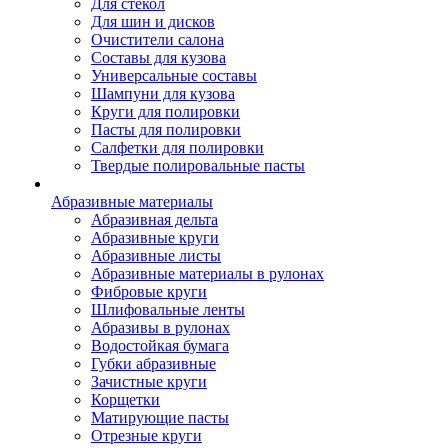
Для стекол
Для шин и дисков
Очистители салона
Составы для кузова
Универсальные составы
Шампуни для кузова
Круги для полировки
Пасты для полировки
Салфетки для полировки
Твердые полировальные пасты
Абразивные материалы
Абразивная дельта
Абразивные круги
Абразивные листы
Абразивные материалы в рулонах
Фибровые круги
Шлифовальные ленты
Абразивы в рулонах
Водостойкая бумага
Губки абразивные
Зачистные круги
Корщетки
Матирующие пасты
Отрезные круги