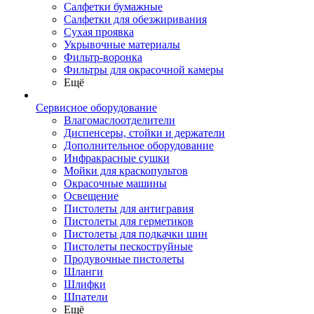
Салфетки бумажные
Салфетки для обезжиривания
Сухая проявка
Укрывочные материалы
Фильтр-воронка
Фильтры для окрасочной камеры
Ещё
Сервисное оборудование
Влагомаслоотделители
Диспенсеры, стойки и держатели
Дополнительное оборудование
Инфракрасные сушки
Мойки для краскопультов
Окрасочные машины
Освещение
Пистолеты для антигравия
Пистолеты для герметиков
Пистолеты для подкачки шин
Пистолеты пескоструйные
Продувочные пистолеты
Шланги
Шлифки
Шпатели
Ещё