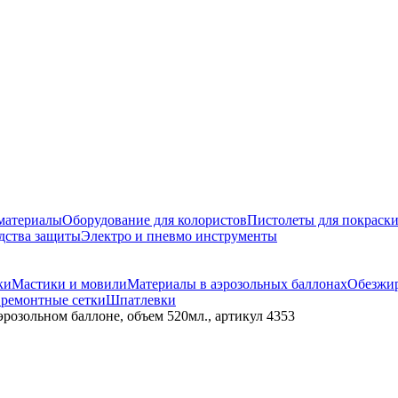
материалы
Оборудование для колористов
Пистолеты для покраск
дства защиты
Электро и пневмо инструменты
ки
Мастики и мовили
Материалы в аэрозольных баллонах
Обезжир
 ремонтные сетки
Шпатлевки
эрозольном баллоне, объем 520мл., артикул 4353