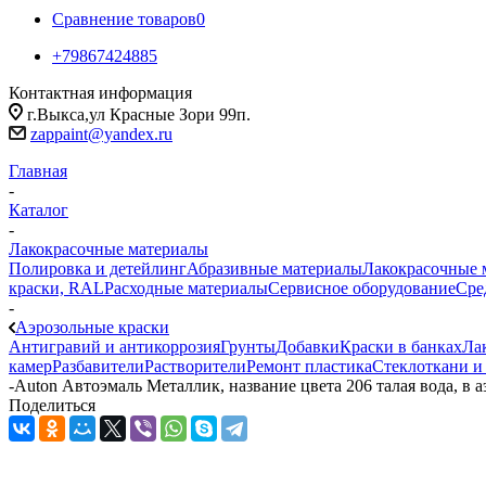
Сравнение товаров
0
+79867424885
Контактная информация
г.Выкса,ул Красные Зори 99п.
zappaint@yandex.ru
Главная
-
Каталог
-
Лакокрасочные материалы
Полировка и детейлинг
Абразивные материалы
Лакокрасочные 
краски, RAL
Расходные материалы
Сервисное оборудование
Сре
-
Аэрозольные краски
Антигравий и антикоррозия
Грунты
Добавки
Краски в банках
Ла
камер
Разбавители
Растворители
Ремонт пластика
Стеклоткани и
-
Auton Автоэмаль Металлик, название цвета 206 талая вода, в а
Поделиться