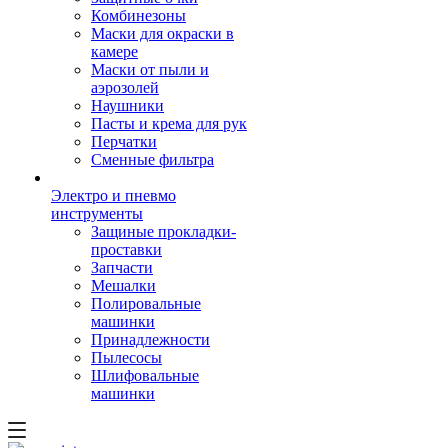
Комбинезоны
Маски для окраски в
камере
Маски от пыли и
аэрозолей
Наушники
Пасты и крема для рук
Перчатки
Сменные фильтра
Электро и пневмо
инструменты
Защиные прокладки-
проставки
Запчасти
Мешалки
Полировальные
машинки
Принадлежности
Пылесосы
Шлифовальные
машинки