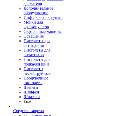
держатели
Дополнительное
оборудование
Инфракрасные сушки
Мойки для
краскопультов
Окрасочные машины
Освещение
Пистолеты для
антигравия
Пистолеты для
герметиков
Пистолеты для
подкачки шин
Пистолеты
пескоструйные
Продувочные
пистолеты
Шланги
Шлифки
Шпатели
Ещё
Средства защиты
Защитные очки