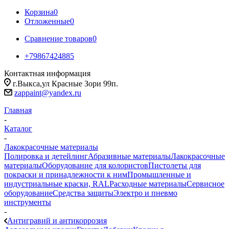
Корзина
0
Отложенные
0
Сравнение товаров
0
+79867424885
Контактная информация
г.Выкса,ул Красные Зори 99п.
zappaint@yandex.ru
Главная
-
Каталог
-
Лакокрасочные материалы
Полировка и детейлинг
Абразивные материалы
Лакокрасочные
материалы
Оборудование для колористов
Пистолеты для
покраски и принадлежности к ним
Промышленные и
индустриальные краски, RAL
Расходные материалы
Сервисное
оборудование
Средства защиты
Электро и пневмо
инструменты
-
Антигравий и антикоррозия