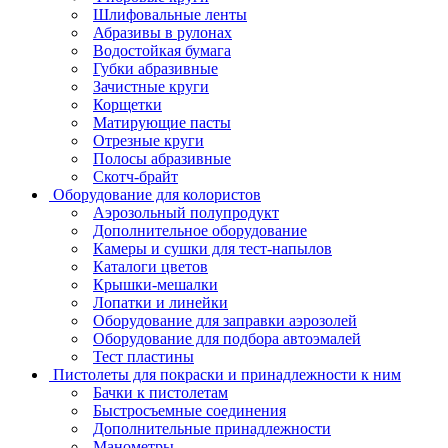
Шлифовальные ленты
Абразивы в рулонах
Водостойкая бумага
Губки абразивные
Зачистные круги
Корщетки
Матирующие пасты
Отрезные круги
Полосы абразивные
Скотч-брайт
Оборудование для колористов
Аэрозольный полупродукт
Дополнительное оборудование
Камеры и сушки для тест-напылов
Каталоги цветов
Крышки-мешалки
Лопатки и линейки
Оборудование для заправки аэрозолей
Оборудование для подбора автоэмалей
Тест пластины
Пистолеты для покраски и принадлежности к ним
Бачки к пистолетам
Быстросъемные соединения
Дополнительные принадлежности
Манометры