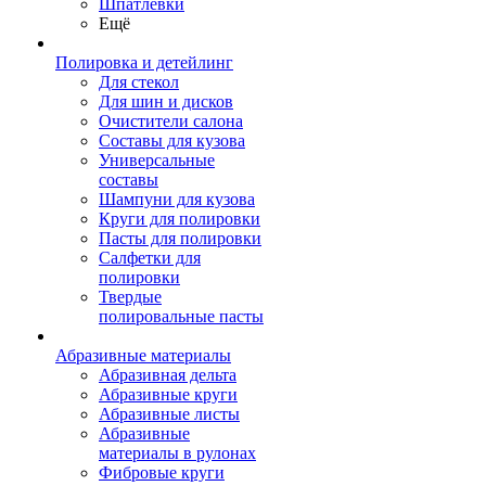
Шпатлевки
Ещё
Полировка и детейлинг
Для стекол
Для шин и дисков
Очистители салона
Составы для кузова
Универсальные
составы
Шампуни для кузова
Круги для полировки
Пасты для полировки
Салфетки для
полировки
Твердые
полировальные пасты
Абразивные материалы
Абразивная дельта
Абразивные круги
Абразивные листы
Абразивные
материалы в рулонах
Фибровые круги