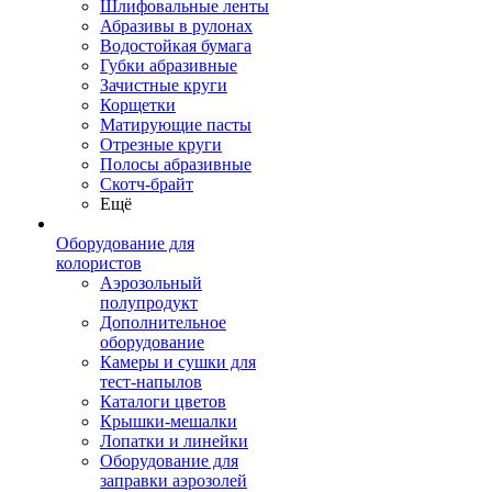
Шлифовальные ленты
Абразивы в рулонах
Водостойкая бумага
Губки абразивные
Зачистные круги
Корщетки
Матирующие пасты
Отрезные круги
Полосы абразивные
Скотч-брайт
Ещё
Оборудование для
колористов
Аэрозольный
полупродукт
Дополнительное
оборудование
Камеры и сушки для
тест-напылов
Каталоги цветов
Крышки-мешалки
Лопатки и линейки
Оборудование для
заправки аэрозолей