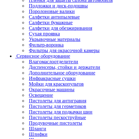
Пленки для защиты салона автомобиля
Подложки и диск-подошвы
Поролоновые валики
Салфетки антипылевые
Салфетки бумажные
Салфетки для обезжиривания
Сухая проявка
Укрывочные материалы
Фильтр-воронка
Фильтры для окрасочной камеры
Сервисное оборудование
Влагомаслоотделители
Диспенсеры, стойки и держатели
Дополнительное оборудование
Инфракрасные сушки
Мойки для краскопультов
Окрасочные машины
Освещение
Пистолеты для антигравия
Пистолеты для герметиков
Пистолеты для подкачки шин
Пистолеты пескоструйные
Продувочные пистолеты
Шланги
Шлифки