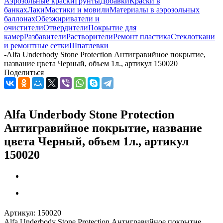
Аэрозольные краски
Грунты
Добавки
Краски в
банках
Лаки
Мастики и мовили
Материалы в аэрозольных
баллонах
Обезжириватели и
очистители
Отвердители
Покрытие для
камер
Разбавители
Растворители
Ремонт пластика
Стеклоткани
и ремонтные сетки
Шпатлевки
-
Alfa Underbody Stone Protection Антигравийное покрытие,
название цвета Черный, объем 1л., артикул 150020
Поделиться
Alfa Underbody Stone Protection
Антигравийное покрытие, название
цвета Черный, объем 1л., артикул
150020
Артикул:
150020
Alfa Underbody Stone Protection Антигравийное покрытие,