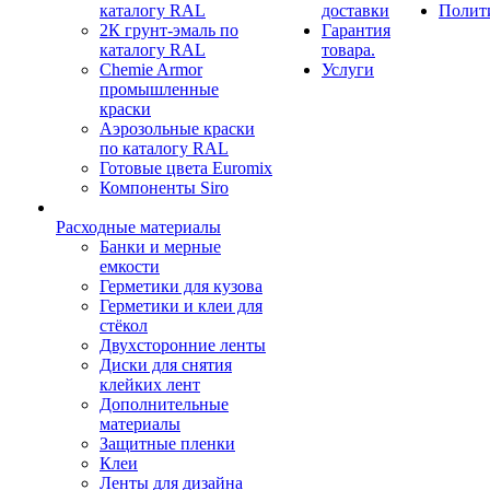
каталогу RAL
доставки
Полит
2К грунт-эмаль по
Гарантия
каталогу RAL
товара.
Chemie Armor
Услуги
промышленные
краски
Аэрозольные краски
по каталогу RAL
Готовые цвета Euromix
Компоненты Siro
Расходные материалы
Банки и мерные
емкости
Герметики для кузова
Герметики и клеи для
стёкол
Двухсторонние ленты
Диски для снятия
клейких лент
Дополнительные
материалы
Защитные пленки
Клеи
Ленты для дизайна