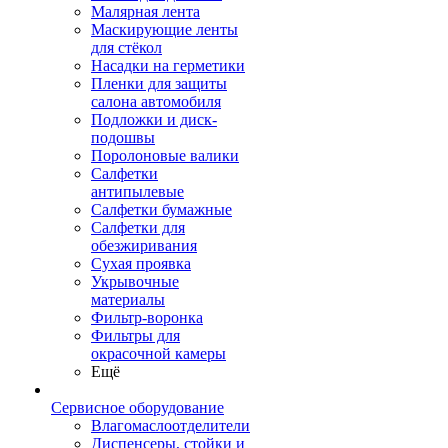
Малярная лента
Маскирующие ленты
для стёкол
Насадки на герметики
Пленки для защиты
салона автомобиля
Подложки и диск-
подошвы
Поролоновые валики
Салфетки
антипылевые
Салфетки бумажные
Салфетки для
обезжиривания
Сухая проявка
Укрывочные
материалы
Фильтр-воронка
Фильтры для
окрасочной камеры
Ещё
Сервисное оборудование
Влагомаслоотделители
Диспенсеры, стойки и