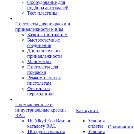
Оборудование для
подбора автоэмалей
Тест пластины
Пистолеты для покраски и
принадлежности к ним
Бачки к пистолетам
Быстросъемные
соединения
Дополнительные
принадлежности
Манометры
Пистолеты для
покраски
Ремкомплекты к
пистолетам
Фитинги и
переходники
Промышленные и
индустриальные краски,
Как купить
RAL
1K Alkyd Eco Base по
Условия
каталогу RAL
оплаты
О компании
1К грунт-эмаль по
Условия