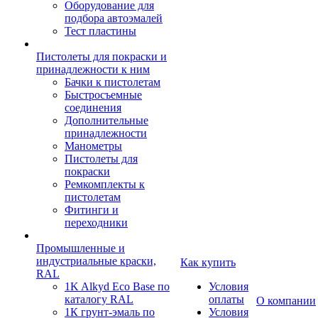
Оборудование для
подбора автоэмалей
Тест пластины
Пистолеты для покраски и
принадлежности к ним
Бачки к пистолетам
Быстросъемные
соединения
Дополнительные
принадлежности
Манометры
Пистолеты для
покраски
Ремкомплекты к
пистолетам
Фитинги и
переходники
Промышленные и
индустриальные краски,
Как купить
RAL
1K Alkyd Eco Base по
Условия
каталогу RAL
оплаты
О компании
1К грунт-эмаль по
Условия