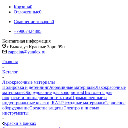
Корзина
0
Отложенные
0
Сравнение товаров
0
+79867424885
Контактная информация
г.Выкса,ул Красные Зори 99п.
zappaint@yandex.ru
Главная
-
Каталог
-
Лакокрасочные материалы
Полировка и детейлинг
Абразивные материалы
Лакокрасочные
материалы
Оборудование для колористов
Пистолеты для
покраски и принадлежности к ним
Промышленные и
индустриальные краски, RAL
Расходные материалы
Сервисное
оборудование
Средства защиты
Электро и пневмо
инструменты
-
Краски в банках