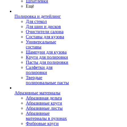
Шпатлевки
Ещё
Полировка и детейлинг
Для стекол
Для шин и дисков
Очистители салона
Составы для кузова
Универсальные
составы
Шампуни для кузова
Круги для полировки
Пасты для полировки
Салфетки для
полировки
Твердые
полировальные пасты
Абразивные материалы
Абразивная дельта
Абразивные круги
Абразивные листы
Абразивные
материалы в рулонах
Фибровые круги