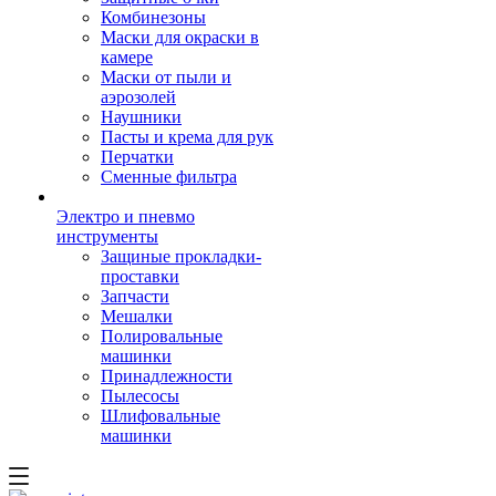
Комбинезоны
Маски для окраски в
камере
Маски от пыли и
аэрозолей
Наушники
Пасты и крема для рук
Перчатки
Сменные фильтра
Электро и пневмо
инструменты
Защиные прокладки-
проставки
Запчасти
Мешалки
Полировальные
машинки
Принадлежности
Пылесосы
Шлифовальные
машинки