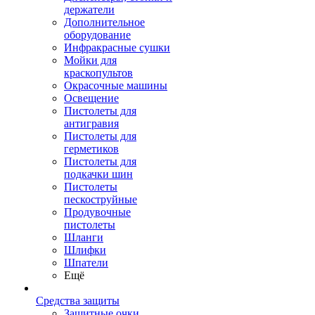
держатели
Дополнительное
оборудование
Инфракрасные сушки
Мойки для
краскопультов
Окрасочные машины
Освещение
Пистолеты для
антигравия
Пистолеты для
герметиков
Пистолеты для
подкачки шин
Пистолеты
пескоструйные
Продувочные
пистолеты
Шланги
Шлифки
Шпатели
Ещё
Средства защиты
Защитные очки