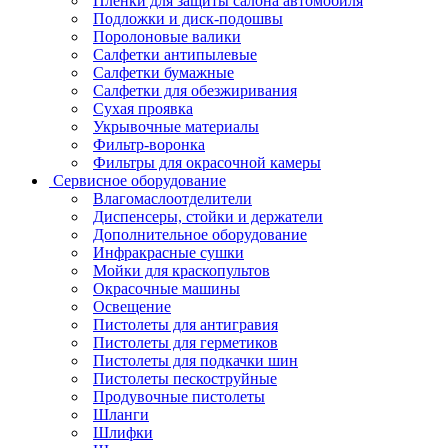
Пленки для защиты салона автомобиля
Подложки и диск-подошвы
Поролоновые валики
Салфетки антипылевые
Салфетки бумажные
Салфетки для обезжиривания
Сухая проявка
Укрывочные материалы
Фильтр-воронка
Фильтры для окрасочной камеры
Сервисное оборудование
Влагомаслоотделители
Диспенсеры, стойки и держатели
Дополнительное оборудование
Инфракрасные сушки
Мойки для краскопультов
Окрасочные машины
Освещение
Пистолеты для антигравия
Пистолеты для герметиков
Пистолеты для подкачки шин
Пистолеты пескоструйные
Продувочные пистолеты
Шланги
Шлифки