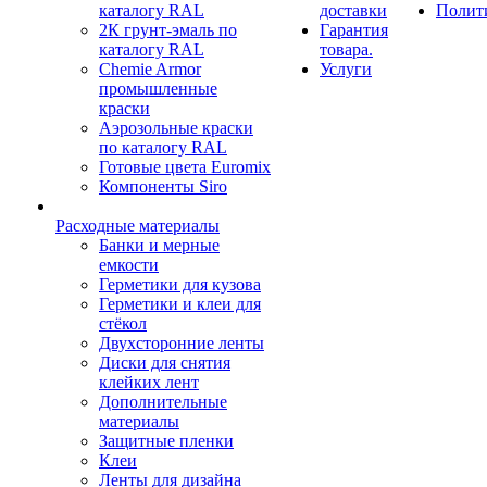
каталогу RAL
доставки
Полит
2К грунт-эмаль по
Гарантия
каталогу RAL
товара.
Chemie Armor
Услуги
промышленные
краски
Аэрозольные краски
по каталогу RAL
Готовые цвета Euromix
Компоненты Siro
Расходные материалы
Банки и мерные
емкости
Герметики для кузова
Герметики и клеи для
стёкол
Двухсторонние ленты
Диски для снятия
клейких лент
Дополнительные
материалы
Защитные пленки
Клеи
Ленты для дизайна