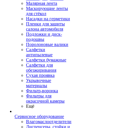
Малярная лента
Маскирующие ленты
для стёкол
Насадки на герметики
Пленки для защиты
салона автомобиля
Подложки и диск-
подошвы
Поролоновые валики
Салфетки
антипылевые
Салфетки бумажные
Салфетки для
обезжиривания
Сухая проявка
Укрывочные
материалы
Фильтр-воронка
Фильтры для
окрасочной камеры
Ещё
Сервисное оборудование
Влагомаслоотделители
Диспенсеры, стойки и