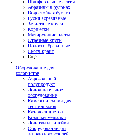
Шлифовальные ленты
Абразивы в рулонах
Водостойкая бумага
Губки абразивные
Зачистные круги
Корщетки
Матирующие пасты
Отрезные круги
Полосы абразивные
Скотч-брайт
Ещё
Оборудование для
колористов
Аэрозольный
полупродукт
Дополнительное
оборудование
Камеры и сушки для
тест-напылов
Каталоги цветов
Крышки-мешалки
Лопатки и линейки
Оборудование для
заправки аэрозолей