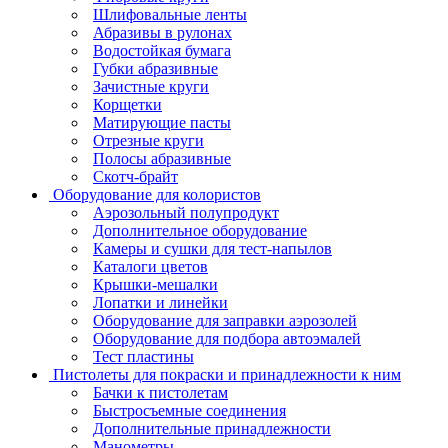
Шлифовальные ленты
Абразивы в рулонах
Водостойкая бумага
Губки абразивные
Зачистные круги
Корщетки
Матирующие пасты
Отрезные круги
Полосы абразивные
Скотч-брайт
Оборудование для колористов
Аэрозольный полупродукт
Дополнительное оборудование
Камеры и сушки для тест-напылов
Каталоги цветов
Крышки-мешалки
Лопатки и линейки
Оборудование для заправки аэрозолей
Оборудование для подбора автоэмалей
Тест пластины
Пистолеты для покраски и принадлежности к ним
Бачки к пистолетам
Быстросъемные соединения
Дополнительные принадлежности
Манометры