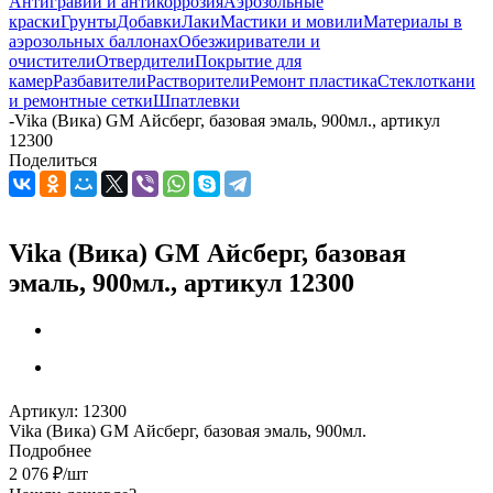
Антигравий и антикоррозия
Аэрозольные
краски
Грунты
Добавки
Лаки
Мастики и мовили
Материалы в
аэрозольных баллонах
Обезжириватели и
очистители
Отвердители
Покрытие для
камер
Разбавители
Растворители
Ремонт пластика
Стеклоткани
и ремонтные сетки
Шпатлевки
-
Vika (Вика) GM Айсберг, базовая эмаль, 900мл., артикул
12300
Поделиться
Vika (Вика) GM Айсберг, базовая
эмаль, 900мл., артикул 12300
Артикул:
12300
Vika (Вика) GM Айсберг, базовая эмаль, 900мл.
Подробнее
2 076
₽
/шт