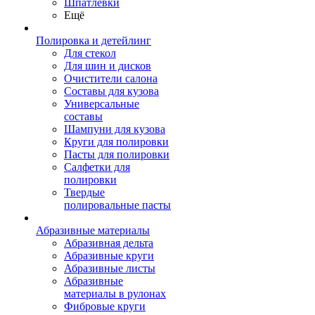
Шпатлевки
Ещё
Полировка и детейлинг
Для стекол
Для шин и дисков
Очистители салона
Составы для кузова
Универсальные
составы
Шампуни для кузова
Круги для полировки
Пасты для полировки
Салфетки для
полировки
Твердые
полировальные пасты
Абразивные материалы
Абразивная дельта
Абразивные круги
Абразивные листы
Абразивные
материалы в рулонах
Фибровые круги