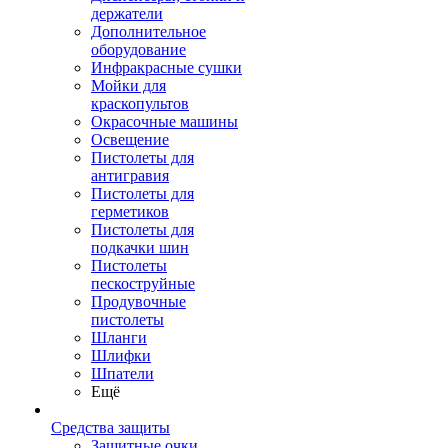
держатели
Дополнительное
оборудование
Инфракрасные сушки
Мойки для
краскопультов
Окрасочные машины
Освещение
Пистолеты для
антигравия
Пистолеты для
герметиков
Пистолеты для
подкачки шин
Пистолеты
пескоструйные
Продувочные
пистолеты
Шланги
Шлифки
Шпатели
Ещё
Средства защиты
Защитные очки