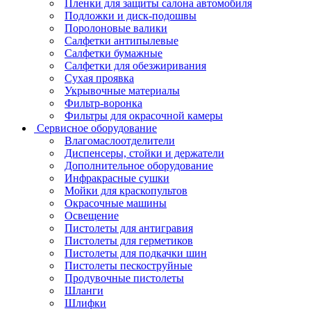
Пленки для защиты салона автомобиля
Подложки и диск-подошвы
Поролоновые валики
Салфетки антипылевые
Салфетки бумажные
Салфетки для обезжиривания
Сухая проявка
Укрывочные материалы
Фильтр-воронка
Фильтры для окрасочной камеры
Сервисное оборудование
Влагомаслоотделители
Диспенсеры, стойки и держатели
Дополнительное оборудование
Инфракрасные сушки
Мойки для краскопультов
Окрасочные машины
Освещение
Пистолеты для антигравия
Пистолеты для герметиков
Пистолеты для подкачки шин
Пистолеты пескоструйные
Продувочные пистолеты
Шланги
Шлифки