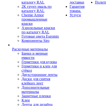
каталогу RAL
доставки
Полит
2К грунт-эмаль по
Гарантия
каталогу RAL
товара.
Chemie Armor
Услуги
промышленные
краски
Аэрозольные краски
по каталогу RAL
Готовые цвета Euromix
Компоненты Siro
Расходные материалы
Банки и мерные
емкости
Герметики для кузова
Герметики и клеи для
стёкол
Двухсторонние ленты
Диски для снятия
клейких лент
Дополнительные
материалы
Защитные пленки
Клеи
Ленты для дизайна