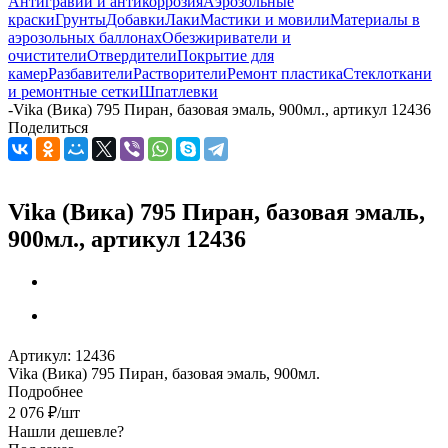
Антигравий и антикоррозия
Аэрозольные
краски
Грунты
Добавки
Лаки
Мастики и мовили
Материалы в
аэрозольных баллонах
Обезжириватели и
очистители
Отвердители
Покрытие для
камер
Разбавители
Растворители
Ремонт пластика
Стеклоткани
и ремонтные сетки
Шпатлевки
-
Vika (Вика) 795 Пиран, базовая эмаль, 900мл., артикул 12436
Поделиться
Vika (Вика) 795 Пиран, базовая эмаль,
900мл., артикул 12436
Артикул:
12436
Vika (Вика) 795 Пиран, базовая эмаль, 900мл.
Подробнее
2 076
₽
/шт
Нашли дешевле?