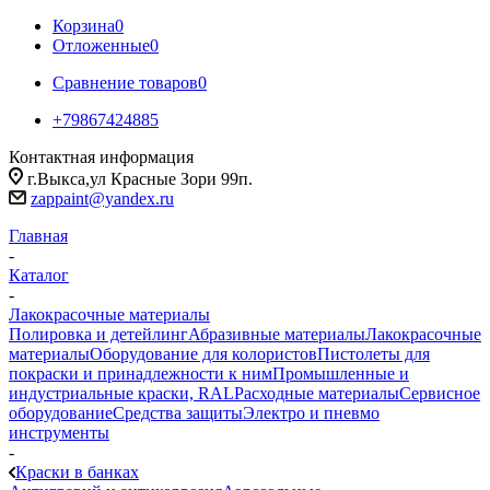
Корзина
0
Отложенные
0
Сравнение товаров
0
+79867424885
Контактная информация
г.Выкса,ул Красные Зори 99п.
zappaint@yandex.ru
Главная
-
Каталог
-
Лакокрасочные материалы
Полировка и детейлинг
Абразивные материалы
Лакокрасочные
материалы
Оборудование для колористов
Пистолеты для
покраски и принадлежности к ним
Промышленные и
индустриальные краски, RAL
Расходные материалы
Сервисное
оборудование
Средства защиты
Электро и пневмо
инструменты
-
Краски в банках