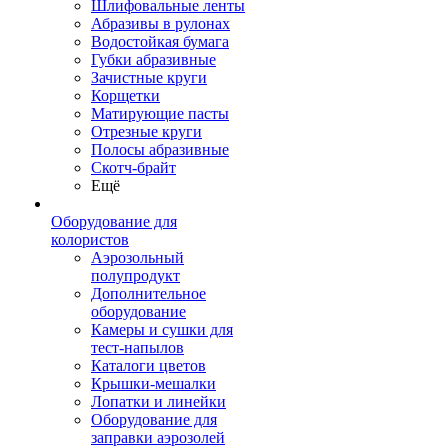
Шлифовальные ленты
Абразивы в рулонах
Водостойкая бумага
Губки абразивные
Зачистные круги
Корщетки
Матирующие пасты
Отрезные круги
Полосы абразивные
Скотч-брайт
Ещё
Оборудование для
колористов
Аэрозольный
полупродукт
Дополнительное
оборудование
Камеры и сушки для
тест-напылов
Каталоги цветов
Крышки-мешалки
Лопатки и линейки
Оборудование для
заправки аэрозолей