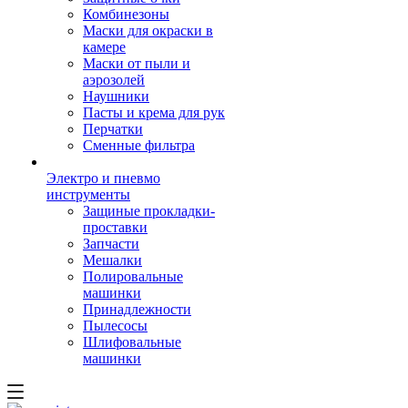
Комбинезоны
Маски для окраски в
камере
Маски от пыли и
аэрозолей
Наушники
Пасты и крема для рук
Перчатки
Сменные фильтра
Электро и пневмо
инструменты
Защиные прокладки-
проставки
Запчасти
Мешалки
Полировальные
машинки
Принадлежности
Пылесосы
Шлифовальные
машинки