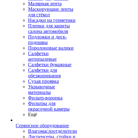
Малярная лента
Маскирующие ленты
для стёкол
Насадки на герметики
Пленки для защиты
салона автомобиля
Подложки и диск-
подошвы
Поролоновые валики
Салфетки
антипылевые
Салфетки бумажные
Салфетки для
обезжиривания
Сухая проявка
Укрывочные
материалы
Фильтр-воронка
Фильтры для
окрасочной камеры
Ещё
Сервисное оборудование
Влагомаслоотделители
Диспенсеры, стойки и