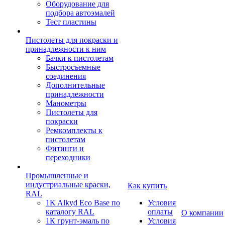
Оборудование для
подбора автоэмалей
Тест пластины
Пистолеты для покраски и
принадлежности к ним
Бачки к пистолетам
Быстросъемные
соединения
Дополнительные
принадлежности
Манометры
Пистолеты для
покраски
Ремкомплекты к
пистолетам
Фитинги и
переходники
Промышленные и
индустриальные краски,
Как купить
RAL
1K Alkyd Eco Base по
Условия
каталогу RAL
оплаты
О компании
1К грунт-эмаль по
Условия