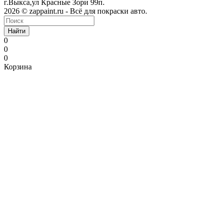
г.Выкса,ул Красные Зори 99п.
2026 © zappaint.ru - Всё для покраски авто.
Найти
0
0
0
Корзина