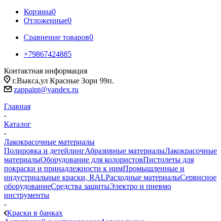
Корзина
0
Отложенные
0
Сравнение товаров
0
+79867424885
Контактная информация
г.Выкса,ул Красные Зори 99п.
zappaint@yandex.ru
Главная
-
Каталог
-
Лакокрасочные материалы
Полировка и детейлинг
Абразивные материалы
Лакокрасочные
материалы
Оборудование для колористов
Пистолеты для
покраски и принадлежности к ним
Промышленные и
индустриальные краски, RAL
Расходные материалы
Сервисное
оборудование
Средства защиты
Электро и пневмо
инструменты
-
Краски в банках