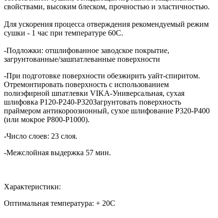
свойствами, высоким блеском, прочностью и эластичностью.
Для ускорения процесса отверждения рекомендуемый режим
сушки - 1 час при температуре 60С.
-Подложки: отшлифованное заводское покрытие,
загрунтованные/зашпатлеванные поверхности
-При подготовке поверхности обезжирить уайт-спиритом.
Отремонтировать поверхность с использованием
полиэфирной шпатлевки VIKA-Универсальная, сухая
шлифовка Р120-Р240-Р320Загрунтовать поверхность
праймером антикороозионный, сухое шлифование Р320-Р400
(или мокрое Р800-Р1000).
-Число слоев: 23 слоя.
-Межслойная выдержка 57 мин.
Характеристики:
Оптимальная температура: + 20С