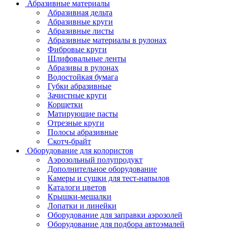
Абразивные материалы
Абразивная дельта
Абразивные круги
Абразивные листы
Абразивные материалы в рулонах
Фибровые круги
Шлифовальные ленты
Абразивы в рулонах
Водостойкая бумага
Губки абразивные
Зачистные круги
Корщетки
Матирующие пасты
Отрезные круги
Полосы абразивные
Скотч-брайт
Оборудование для колористов
Аэрозольный полупродукт
Дополнительное оборудование
Камеры и сушки для тест-напылов
Каталоги цветов
Крышки-мешалки
Лопатки и линейки
Оборудование для заправки аэрозолей
Оборудование для подбора автоэмалей