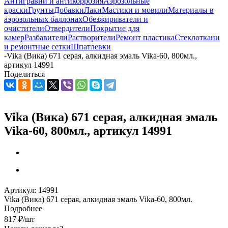
Антигравий и антикоррозия
Аэрозольные
краски
Грунты
Добавки
Лаки
Мастики и мовили
Материалы в
аэрозольных баллонах
Обезжириватели и
очистители
Отвердители
Покрытие для
камер
Разбавители
Растворители
Ремонт пластика
Стеклоткани
и ремонтные сетки
Шпатлевки
-
Vika (Вика) 671 серая, алкидная эмаль Vika-60, 800мл.,
артикул 14991
Поделиться
Vika (Вика) 671 серая, алкидная эмаль
Vika-60, 800мл., артикул 14991
Артикул:
14991
Vika (Вика) 671 серая, алкидная эмаль Vika-60, 800мл.
Подробнее
817
₽
/шт