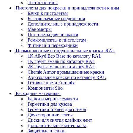
Тест пластины
Пистолеты для покраски и принадлежности к ним
Бачки к пистолетам
Быстросъемные соединения
Дополнительные принадлежности
Манометры
Пистолеты для покраски
Ремкомплекты к пистолетам
Фитинги и переходники
Промышленные и индустриальные краски, RAL
1K Alkyd Eco Base по каталогу RAL
1К грунт-эмаль по каталогу RAL
2К грунт-эмаль по каталогу RAL
Chemie Armor промышленные краски
Аэрозольные краски по каталогу RAL
Готовые цвета Euromix
Компоненты Siro
Расходные материалы
Банки и мерные емкости
Герметики для кузова
Герметики и клеи для стёкол
Двухсторонние ленты
Диски для снятия клейких лент
Дополнительные материалы
Защитные пленки