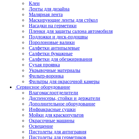
Клеи
Ленты для дизайна
Малярная лента
Маскирующие ленты для стёкол
Насадки на герметики
Пленки для защиты салона автомобиля
Подложки и диск-подошвы
Поролоновые валики
Салфетки антипылевые
Салфетки бумажные
Салфетки для обезжиривания
Сухая проявка
Укрывочные материалы
Фильтр-воронка
Фильтры для окрасочной камеры
Сервисное оборудование
Влагомаслоотделители
Диспенсеры, стойки и держатели
Дополнительное оборудование
Инфракрасные сушки
Мойки для краскопультов
Окрасочные машины
Освещение
Пистолеты для антигравия
Пистолеты для герметиков