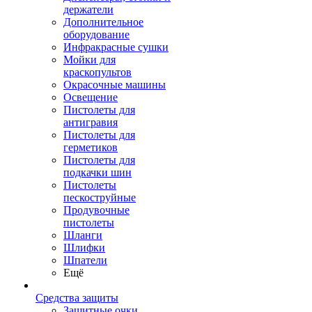
держатели
Дополнительное
оборудование
Инфракрасные сушки
Мойки для
краскопультов
Окрасочные машины
Освещение
Пистолеты для
антигравия
Пистолеты для
герметиков
Пистолеты для
подкачки шин
Пистолеты
пескоструйные
Продувочные
пистолеты
Шланги
Шлифки
Шпатели
Ещё
Средства защиты
Защитные очки