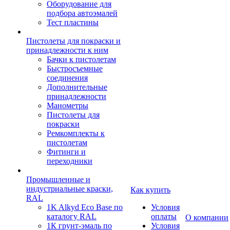
Оборудование для
подбора автоэмалей
Тест пластины
Пистолеты для покраски и
принадлежности к ним
Бачки к пистолетам
Быстросъемные
соединения
Дополнительные
принадлежности
Манометры
Пистолеты для
покраски
Ремкомплекты к
пистолетам
Фитинги и
переходники
Промышленные и
индустриальные краски,
Как купить
RAL
1K Alkyd Eco Base по
Условия
каталогу RAL
оплаты
О компании
1К грунт-эмаль по
Условия