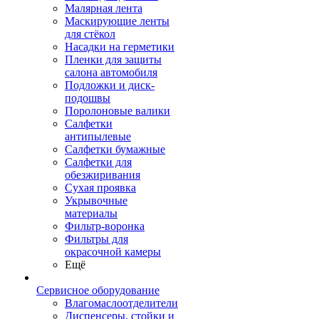
Малярная лента
Маскирующие ленты
для стёкол
Насадки на герметики
Пленки для защиты
салона автомобиля
Подложки и диск-
подошвы
Поролоновые валики
Салфетки
антипылевые
Салфетки бумажные
Салфетки для
обезжиривания
Сухая проявка
Укрывочные
материалы
Фильтр-воронка
Фильтры для
окрасочной камеры
Ещё
Сервисное оборудование
Влагомаслоотделители
Диспенсеры, стойки и