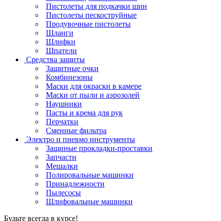
Пистолеты для подкачки шин
Пистолеты пескоструйные
Продувочные пистолеты
Шланги
Шлифки
Шпатели
Средства защиты
Защитные очки
Комбинезоны
Маски для окраски в камере
Маски от пыли и аэрозолей
Наушники
Пасты и крема для рук
Перчатки
Сменные фильтра
Электро и пневмо инструменты
Защиные прокладки-проставки
Запчасти
Мешалки
Полировальные машинки
Принадлежности
Пылесосы
Шлифовальные машинки
Будьте всегда в курсе!