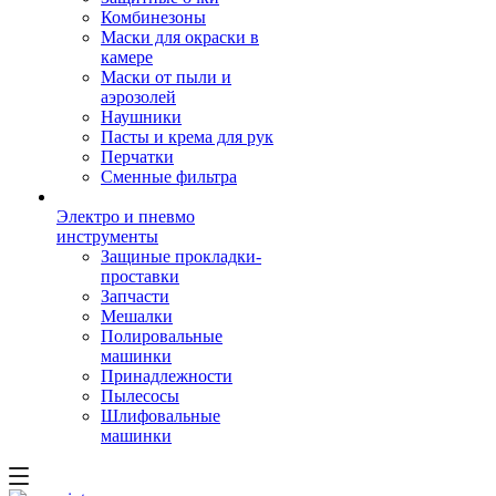
Комбинезоны
Маски для окраски в
камере
Маски от пыли и
аэрозолей
Наушники
Пасты и крема для рук
Перчатки
Сменные фильтра
Электро и пневмо
инструменты
Защиные прокладки-
проставки
Запчасти
Мешалки
Полировальные
машинки
Принадлежности
Пылесосы
Шлифовальные
машинки