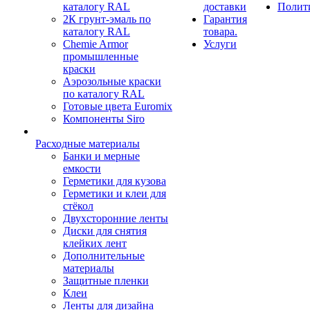
каталогу RAL
доставки
Полит
2К грунт-эмаль по
Гарантия
каталогу RAL
товара.
Chemie Armor
Услуги
промышленные
краски
Аэрозольные краски
по каталогу RAL
Готовые цвета Euromix
Компоненты Siro
Расходные материалы
Банки и мерные
емкости
Герметики для кузова
Герметики и клеи для
стёкол
Двухсторонние ленты
Диски для снятия
клейких лент
Дополнительные
материалы
Защитные пленки
Клеи
Ленты для дизайна