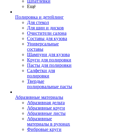
Шпатлевки
Ещё
Полировка и детейлинг
Для стекол
Для шин и дисков
Очистители салона
Составы для кузова
Универсальные
составы
Шампуни для кузова
Круги для полировки
Пасты для полировки
Салфетки для
полировки
Твердые
полировальные пасты
Абразивные материалы
Абразивная дельта
Абразивные круги
Абразивные листы
Абразивные
материалы в рулонах
Фибровые круги