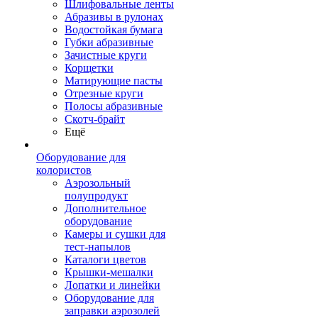
Шлифовальные ленты
Абразивы в рулонах
Водостойкая бумага
Губки абразивные
Зачистные круги
Корщетки
Матирующие пасты
Отрезные круги
Полосы абразивные
Скотч-брайт
Ещё
Оборудование для
колористов
Аэрозольный
полупродукт
Дополнительное
оборудование
Камеры и сушки для
тест-напылов
Каталоги цветов
Крышки-мешалки
Лопатки и линейки
Оборудование для
заправки аэрозолей