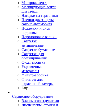
Малярная лента
Маскирующие ленты
для стёкол
Насадки на герметики
Пленки для защиты
салона автомобиля
Подложки и диск-
подошвы
Поролоновые валики
Салфетки
антипылевые
Салфетки бумажные
Салфетки для
обезжиривания
Сухая проявка
Укрывочные
материалы
Фильтр-воронка
Фильтры для
окрасочной камеры
Ещё
Сервисное оборудование
Влагомаслоотделители
Диспенсеры, стойки и