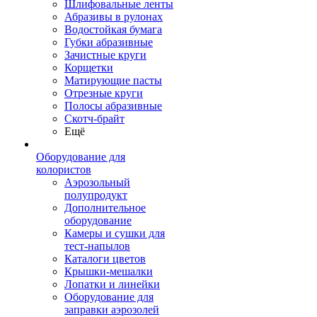
Шлифовальные ленты
Абразивы в рулонах
Водостойкая бумага
Губки абразивные
Зачистные круги
Корщетки
Матирующие пасты
Отрезные круги
Полосы абразивные
Скотч-брайт
Ещё
Оборудование для
колористов
Аэрозольный
полупродукт
Дополнительное
оборудование
Камеры и сушки для
тест-напылов
Каталоги цветов
Крышки-мешалки
Лопатки и линейки
Оборудование для
заправки аэрозолей