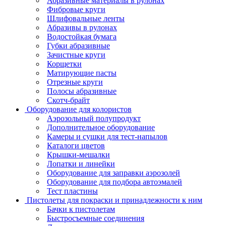
Абразивные материалы в рулонах
Фибровые круги
Шлифовальные ленты
Абразивы в рулонах
Водостойкая бумага
Губки абразивные
Зачистные круги
Корщетки
Матирующие пасты
Отрезные круги
Полосы абразивные
Скотч-брайт
Оборудование для колористов
Аэрозольный полупродукт
Дополнительное оборудование
Камеры и сушки для тест-напылов
Каталоги цветов
Крышки-мешалки
Лопатки и линейки
Оборудование для заправки аэрозолей
Оборудование для подбора автоэмалей
Тест пластины
Пистолеты для покраски и принадлежности к ним
Бачки к пистолетам
Быстросъемные соединения