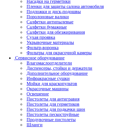
Насадки на герметики
Пленки для защиты салона автомобиля
Подложки и диск-подошвы
Поролоновые валики
Салфетки антипылевые
Салфетки бумажные
Салфетки для обезжиривания
Сухая проявка
Укрывочные материалы
Фильтр-воронка
Фильтры для окрасочной камеры
Сервисное оборудование
Влагомаслоотделители
Диспенсеры, стойки и держатели
Дополнительное оборудование
Инфракрасные сушки
Мойки для краскопультов
Окрасочные машины
Освещение
Пистолеты для антигравия
Пистолеты для герметиков
Пистолеты для подкачки шин
Пистолеты пескоструйные
Продувочные пистолеты
Шланги