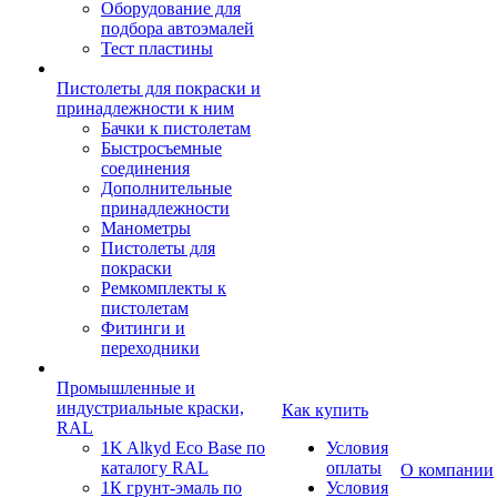
Оборудование для
подбора автоэмалей
Тест пластины
Пистолеты для покраски и
принадлежности к ним
Бачки к пистолетам
Быстросъемные
соединения
Дополнительные
принадлежности
Манометры
Пистолеты для
покраски
Ремкомплекты к
пистолетам
Фитинги и
переходники
Промышленные и
индустриальные краски,
Как купить
RAL
1K Alkyd Eco Base по
Условия
каталогу RAL
оплаты
О компании
1К грунт-эмаль по
Условия