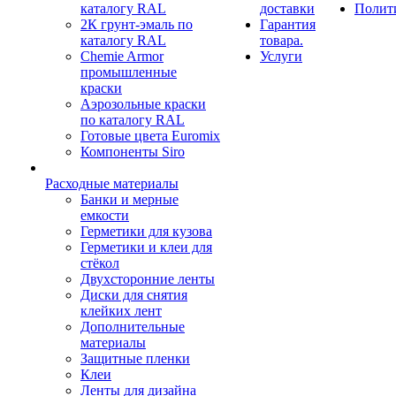
каталогу RAL
доставки
Полит
2К грунт-эмаль по
Гарантия
каталогу RAL
товара.
Chemie Armor
Услуги
промышленные
краски
Аэрозольные краски
по каталогу RAL
Готовые цвета Euromix
Компоненты Siro
Расходные материалы
Банки и мерные
емкости
Герметики для кузова
Герметики и клеи для
стёкол
Двухсторонние ленты
Диски для снятия
клейких лент
Дополнительные
материалы
Защитные пленки
Клеи
Ленты для дизайна