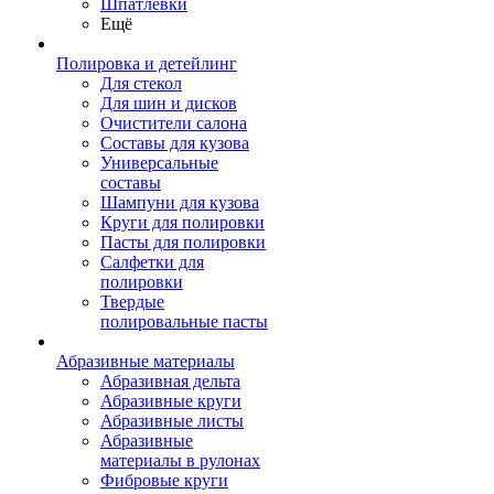
Шпатлевки
Ещё
Полировка и детейлинг
Для стекол
Для шин и дисков
Очистители салона
Составы для кузова
Универсальные
составы
Шампуни для кузова
Круги для полировки
Пасты для полировки
Салфетки для
полировки
Твердые
полировальные пасты
Абразивные материалы
Абразивная дельта
Абразивные круги
Абразивные листы
Абразивные
материалы в рулонах
Фибровые круги