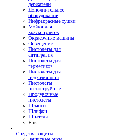
держатели
Дополнительное
оборудование
Инфракрасные сушки
Мойки для
краскопультов
Окрасочные машины
Освещение
Пистолеты для
антигравия
Пистолеты для
герметиков
Пистолеты для
подкачки шин
Пистолеты
пескоструйные
Продувочные
пистолеты
Шланги
Шлифки
Шпатели
Ещё
Средства защиты
Защитные очки