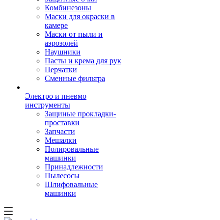
Комбинезоны
Маски для окраски в
камере
Маски от пыли и
аэрозолей
Наушники
Пасты и крема для рук
Перчатки
Сменные фильтра
Электро и пневмо
инструменты
Защиные прокладки-
проставки
Запчасти
Мешалки
Полировальные
машинки
Принадлежности
Пылесосы
Шлифовальные
машинки