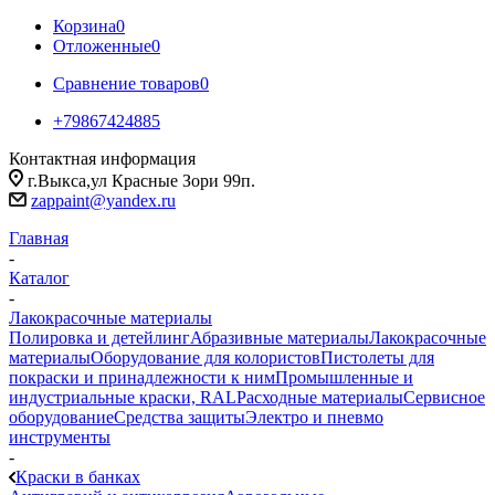
Корзина
0
Отложенные
0
Сравнение товаров
0
+79867424885
Контактная информация
г.Выкса,ул Красные Зори 99п.
zappaint@yandex.ru
Главная
-
Каталог
-
Лакокрасочные материалы
Полировка и детейлинг
Абразивные материалы
Лакокрасочные
материалы
Оборудование для колористов
Пистолеты для
покраски и принадлежности к ним
Промышленные и
индустриальные краски, RAL
Расходные материалы
Сервисное
оборудование
Средства защиты
Электро и пневмо
инструменты
-
Краски в банках