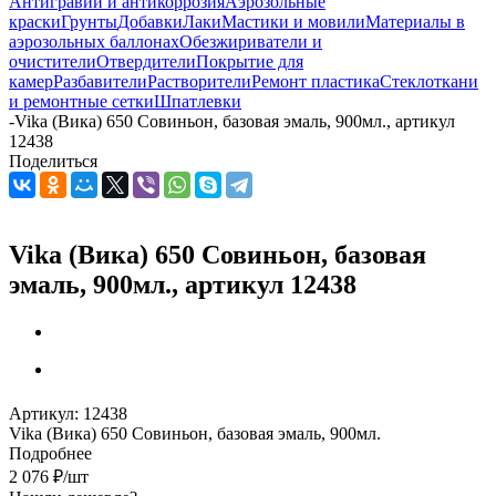
Антигравий и антикоррозия
Аэрозольные
краски
Грунты
Добавки
Лаки
Мастики и мовили
Материалы в
аэрозольных баллонах
Обезжириватели и
очистители
Отвердители
Покрытие для
камер
Разбавители
Растворители
Ремонт пластика
Стеклоткани
и ремонтные сетки
Шпатлевки
-
Vika (Вика) 650 Совиньон, базовая эмаль, 900мл., артикул
12438
Поделиться
Vika (Вика) 650 Совиньон, базовая
эмаль, 900мл., артикул 12438
Артикул:
12438
Vika (Вика) 650 Совиньон, базовая эмаль, 900мл.
Подробнее
2 076
₽
/шт