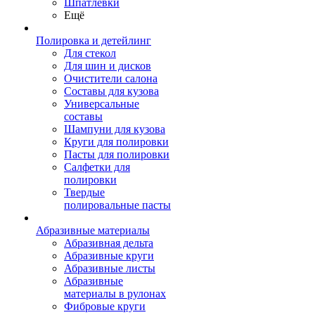
Шпатлевки
Ещё
Полировка и детейлинг
Для стекол
Для шин и дисков
Очистители салона
Составы для кузова
Универсальные
составы
Шампуни для кузова
Круги для полировки
Пасты для полировки
Салфетки для
полировки
Твердые
полировальные пасты
Абразивные материалы
Абразивная дельта
Абразивные круги
Абразивные листы
Абразивные
материалы в рулонах
Фибровые круги