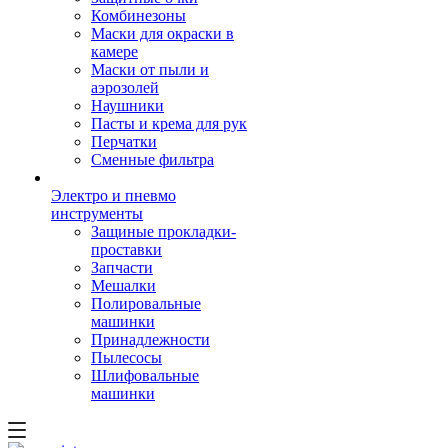
Комбинезоны
Маски для окраски в
камере
Маски от пыли и
аэрозолей
Наушники
Пасты и крема для рук
Перчатки
Сменные фильтра
Электро и пневмо
инструменты
Защиные прокладки-
проставки
Запчасти
Мешалки
Полировальные
машинки
Принадлежности
Пылесосы
Шлифовальные
машинки