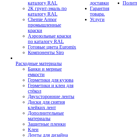
каталогу RAL
доставки
Полит
2К грунт-эмаль по
Гарантия
каталогу RAL
товара.
Chemie Armor
Услуги
промышленные
краски
Аэрозольные краски
по каталогу RAL
Готовые цвета Euromix
Компоненты Siro
Расходные материалы
Банки и мерные
емкости
Герметики для кузова
Герметики и клеи для
стёкол
Двухсторонние ленты
Диски для снятия
клейких лент
Дополнительные
материалы
Защитные пленки
Клеи
Ленты для дизайна