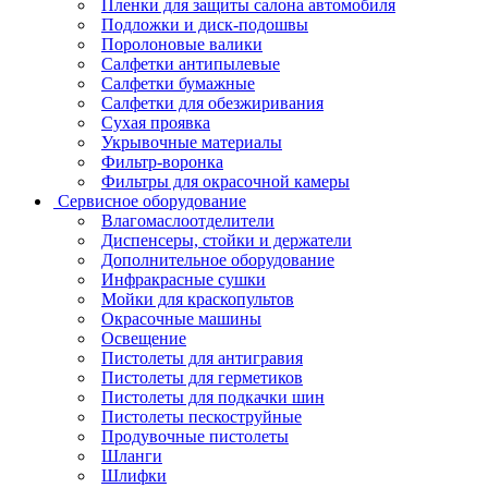
Пленки для защиты салона автомобиля
Подложки и диск-подошвы
Поролоновые валики
Салфетки антипылевые
Салфетки бумажные
Салфетки для обезжиривания
Сухая проявка
Укрывочные материалы
Фильтр-воронка
Фильтры для окрасочной камеры
Сервисное оборудование
Влагомаслоотделители
Диспенсеры, стойки и держатели
Дополнительное оборудование
Инфракрасные сушки
Мойки для краскопультов
Окрасочные машины
Освещение
Пистолеты для антигравия
Пистолеты для герметиков
Пистолеты для подкачки шин
Пистолеты пескоструйные
Продувочные пистолеты
Шланги
Шлифки