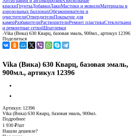
Антигравий и антикоррозия
Аэрозольные
краски
Грунты
Добавки
Лаки
Мастики и мовили
Материалы в
аэрозольных баллонах
Обезжириватели и
очистители
Отвердители
Покрытие для
камер
Разбавители
Растворители
Ремонт пластика
Стеклоткани
и ремонтные сетки
Шпатлевки
-
Vika (Вика) 630 Кварц, базовая эмаль, 900мл., артикул 12396
Поделиться
Vika (Вика) 630 Кварц, базовая эмаль,
900мл., артикул 12396
Артикул:
12396
Vika (Вика) 630 Кварц, базовая эмаль, 900мл.
Подробнее
1 930
₽
/шт
Нашли дешевле?