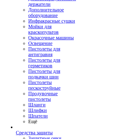
держатели
Дополнительное
оборудование
Инфракрасные сушки
Мойки для
краскопультов
Окрасочные машины
Освещение
Пистолеты для
антигравия
Пистолеты для
герметиков
Пистолеты для
подкачки шин
Пистолеты
пескоструйные
Продувочные
пистолеты
Шланги
Шлифки
Шпатели
Ещё
Средства защиты
Защитные очки