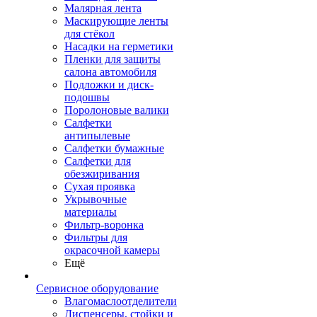
Малярная лента
Маскирующие ленты
для стёкол
Насадки на герметики
Пленки для защиты
салона автомобиля
Подложки и диск-
подошвы
Поролоновые валики
Салфетки
антипылевые
Салфетки бумажные
Салфетки для
обезжиривания
Сухая проявка
Укрывочные
материалы
Фильтр-воронка
Фильтры для
окрасочной камеры
Ещё
Сервисное оборудование
Влагомаслоотделители
Диспенсеры, стойки и