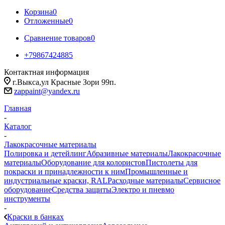
Корзина
0
Отложенные
0
Сравнение товаров
0
+79867424885
Контактная информация
г.Выкса,ул Красные Зори 99п.
zappaint@yandex.ru
Главная
-
Каталог
-
Лакокрасочные материалы
Полировка и детейлинг
Абразивные материалы
Лакокрасочные
материалы
Оборудование для колористов
Пистолеты для
покраски и принадлежности к ним
Промышленные и
индустриальные краски, RAL
Расходные материалы
Сервисное
оборудование
Средства защиты
Электро и пневмо
инструменты
-
Краски в банках