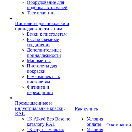
Оборудование для
подбора автоэмалей
Тест пластины
Пистолеты для покраски и
принадлежности к ним
Бачки к пистолетам
Быстросъемные
соединения
Дополнительные
принадлежности
Манометры
Пистолеты для
покраски
Ремкомплекты к
пистолетам
Фитинги и
переходники
Промышленные и
индустриальные краски,
Как купить
RAL
1K Alkyd Eco Base по
Условия
каталогу RAL
оплаты
О компании
1К грунт-эмаль по
Условия