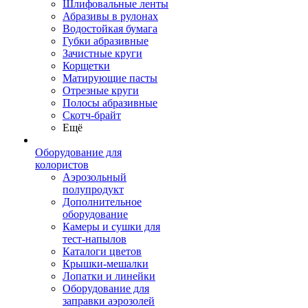
Шлифовальные ленты
Абразивы в рулонах
Водостойкая бумага
Губки абразивные
Зачистные круги
Корщетки
Матирующие пасты
Отрезные круги
Полосы абразивные
Скотч-брайт
Ещё
Оборудование для
колористов
Аэрозольный
полупродукт
Дополнительное
оборудование
Камеры и сушки для
тест-напылов
Каталоги цветов
Крышки-мешалки
Лопатки и линейки
Оборудование для
заправки аэрозолей