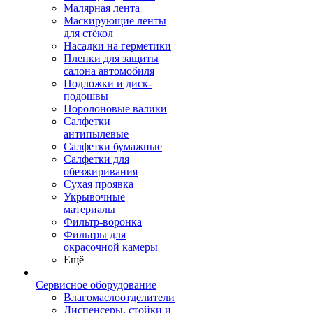
Малярная лента
Маскирующие ленты
для стёкол
Насадки на герметики
Пленки для защиты
салона автомобиля
Подложки и диск-
подошвы
Поролоновые валики
Салфетки
антипылевые
Салфетки бумажные
Салфетки для
обезжиривания
Сухая проявка
Укрывочные
материалы
Фильтр-воронка
Фильтры для
окрасочной камеры
Ещё
Сервисное оборудование
Влагомаслоотделители
Диспенсеры, стойки и