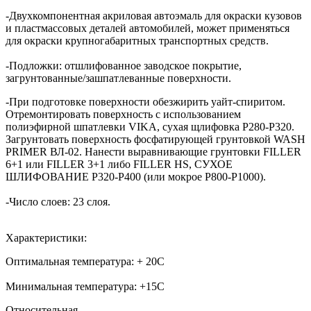
-Двухкомпонентная акриловая автоэмаль для окраски кузовов
и пластмассовых деталей автомобилей, может применяться
для окраски крупногабаритных транспортных средств.
-Подложки: отшлифованное заводское покрытие,
загрунтованные/зашпатлеванные поверхности.
-При подготовке поверхности обезжирить уайт-спиритом.
Отремонтировать поверхность с использованием
полиэфирной шпатлевки VIKA, сухая щлифовка P280-P320.
Загрунтовать поверхность фосфатирующей грунтовкой WASH
PRIMER ВЛ-02. Нанести выравнивающие грунтовки FILLER
6+1 или FILLER 3+1 либо FILLER HS, СУХОЕ
ШЛИФОВАНИЕ P320-P400 (или мокрое Р800-Р1000).
-Число слоев: 23 слоя.
Характеристики:
Оптимальная температура: + 20С
Минимальная температура: +15С
Относительная