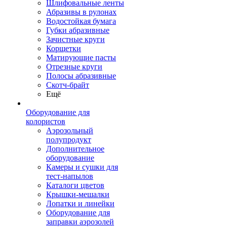
Шлифовальные ленты
Абразивы в рулонах
Водостойкая бумага
Губки абразивные
Зачистные круги
Корщетки
Матирующие пасты
Отрезные круги
Полосы абразивные
Скотч-брайт
Ещё
Оборудование для
колористов
Аэрозольный
полупродукт
Дополнительное
оборудование
Камеры и сушки для
тест-напылов
Каталоги цветов
Крышки-мешалки
Лопатки и линейки
Оборудование для
заправки аэрозолей