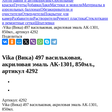
Антигравий и антикоррозия
Аэрозольные
краски
Грунты
Добавки
Лаки
Мастики и мовили
Материалы в
аэрозольных баллонах
Обезжириватели и
очистители
Отвердители
Покрытие для
камер
Разбавители
Растворители
Ремонт пластика
Стеклоткани
и ремонтные сетки
Шпатлевки
-
Vika (Вика) 497 васильковая, акриловая эмаль АК-1301,
850мл., артикул 4292
Поделиться
Vika (Вика) 497 васильковая,
акриловая эмаль АК-1301, 850мл.,
артикул 4292
Артикул:
4292
Vika (Вика) 497 васильковая, акриловая эмаль АК-1301,
850мл.