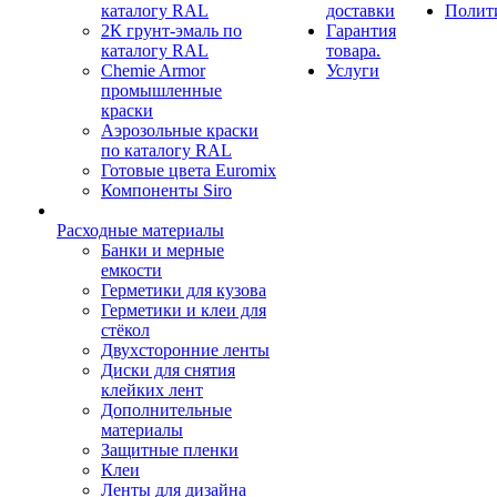
каталогу RAL
доставки
Полит
2К грунт-эмаль по
Гарантия
каталогу RAL
товара.
Chemie Armor
Услуги
промышленные
краски
Аэрозольные краски
по каталогу RAL
Готовые цвета Euromix
Компоненты Siro
Расходные материалы
Банки и мерные
емкости
Герметики для кузова
Герметики и клеи для
стёкол
Двухсторонние ленты
Диски для снятия
клейких лент
Дополнительные
материалы
Защитные пленки
Клеи
Ленты для дизайна