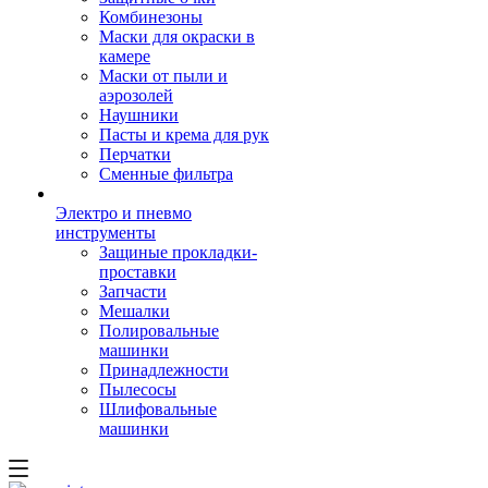
Комбинезоны
Маски для окраски в
камере
Маски от пыли и
аэрозолей
Наушники
Пасты и крема для рук
Перчатки
Сменные фильтра
Электро и пневмо
инструменты
Защиные прокладки-
проставки
Запчасти
Мешалки
Полировальные
машинки
Принадлежности
Пылесосы
Шлифовальные
машинки