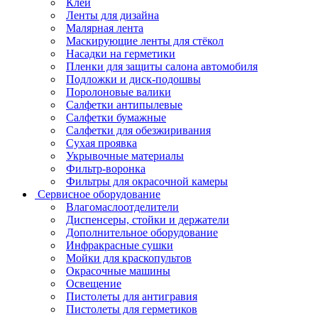
Клеи
Ленты для дизайна
Малярная лента
Маскирующие ленты для стёкол
Насадки на герметики
Пленки для защиты салона автомобиля
Подложки и диск-подошвы
Поролоновые валики
Салфетки антипылевые
Салфетки бумажные
Салфетки для обезжиривания
Сухая проявка
Укрывочные материалы
Фильтр-воронка
Фильтры для окрасочной камеры
Сервисное оборудование
Влагомаслоотделители
Диспенсеры, стойки и держатели
Дополнительное оборудование
Инфракрасные сушки
Мойки для краскопультов
Окрасочные машины
Освещение
Пистолеты для антигравия
Пистолеты для герметиков