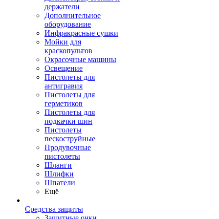
держатели
Дополнительное
оборудование
Инфракрасные сушки
Мойки для
краскопультов
Окрасочные машины
Освещение
Пистолеты для
антигравия
Пистолеты для
герметиков
Пистолеты для
подкачки шин
Пистолеты
пескоструйные
Продувочные
пистолеты
Шланги
Шлифки
Шпатели
Ещё
Средства защиты
Защитные очки