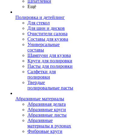
Шпатлевки
Ещё
Полировка и детейлинг
Для стекол
Для шин и дисков
Очистители салона
Составы для кузова
Универсальные
составы
Шампуни для кузова
Круги для полировки
Пасты для полировки
Салфетки для
полировки
Твердые
полировальные пасты
Абразивные материалы
Абразивная дельта
Абразивные круги
Абразивные листы
Абразивные
материалы в рулонах
Фибровые круги