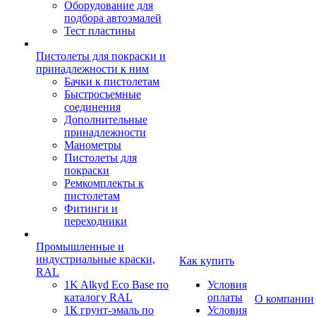
Оборудование для
подбора автоэмалей
Тест пластины
Пистолеты для покраски и
принадлежности к ним
Бачки к пистолетам
Быстросъемные
соединения
Дополнительные
принадлежности
Манометры
Пистолеты для
покраски
Ремкомплекты к
пистолетам
Фитинги и
переходники
Промышленные и
индустриальные краски,
Как купить
RAL
1K Alkyd Eco Base по
Условия
каталогу RAL
оплаты
О компании
1К грунт-эмаль по
Условия