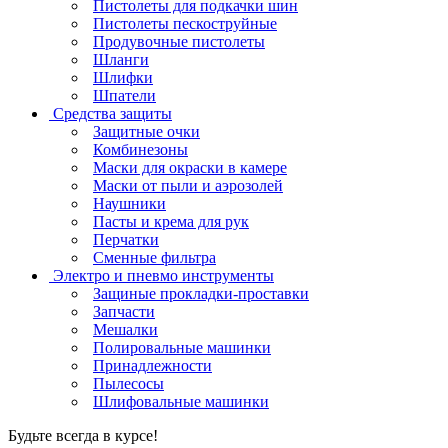
Пистолеты для подкачки шин
Пистолеты пескоструйные
Продувочные пистолеты
Шланги
Шлифки
Шпатели
Средства защиты
Защитные очки
Комбинезоны
Маски для окраски в камере
Маски от пыли и аэрозолей
Наушники
Пасты и крема для рук
Перчатки
Сменные фильтра
Электро и пневмо инструменты
Защиные прокладки-проставки
Запчасти
Мешалки
Полировальные машинки
Принадлежности
Пылесосы
Шлифовальные машинки
Будьте всегда в курсе!