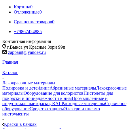
Корзина
0
Отложенные
0
Сравнение товаров
0
+79867424885
Контактная информация
г.Выкса,ул Красные Зори 99п.
zappaint@yandex.ru
Главная
-
Каталог
-
Лакокрасочные материалы
Полировка и детейлинг
Абразивные материалы
Лакокрасочные
материалы
Оборудование для колористов
Пистолеты для
покраски и принадлежности к ним
Промышленные и
индустриальные краски, RAL
Расходные материалы
Сервисное
оборудование
Средства защиты
Электро и пневмо
инструменты
-
Краски в банках