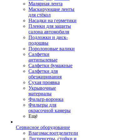
Малярная лента
Маскирующие ленты
для стёкол
Насадки на герметики
Пленки для защиты
салона автомобиля
Подложки и диск-
подошвы
Поролоновые валики
Салфетки
антипылевые
Салфетки бумажные
Салфетки для
обезжиривания
Сухая проявка
Укрывочные
материалы
Фильтр-воронка
Фильтры для
окрасочной камеры
Ещё
Сервисное оборудование
Влагомаслоотделители
Диспенсеры, стойки и