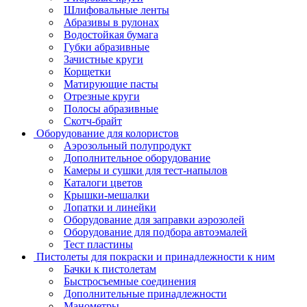
Шлифовальные ленты
Абразивы в рулонах
Водостойкая бумага
Губки абразивные
Зачистные круги
Корщетки
Матирующие пасты
Отрезные круги
Полосы абразивные
Скотч-брайт
Оборудование для колористов
Аэрозольный полупродукт
Дополнительное оборудование
Камеры и сушки для тест-напылов
Каталоги цветов
Крышки-мешалки
Лопатки и линейки
Оборудование для заправки аэрозолей
Оборудование для подбора автоэмалей
Тест пластины
Пистолеты для покраски и принадлежности к ним
Бачки к пистолетам
Быстросъемные соединения
Дополнительные принадлежности
Манометры