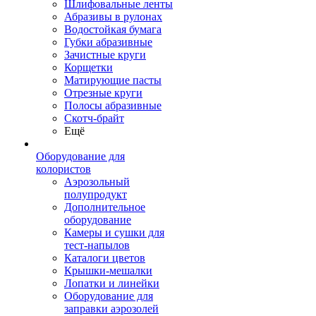
Шлифовальные ленты
Абразивы в рулонах
Водостойкая бумага
Губки абразивные
Зачистные круги
Корщетки
Матирующие пасты
Отрезные круги
Полосы абразивные
Скотч-брайт
Ещё
Оборудование для
колористов
Аэрозольный
полупродукт
Дополнительное
оборудование
Камеры и сушки для
тест-напылов
Каталоги цветов
Крышки-мешалки
Лопатки и линейки
Оборудование для
заправки аэрозолей