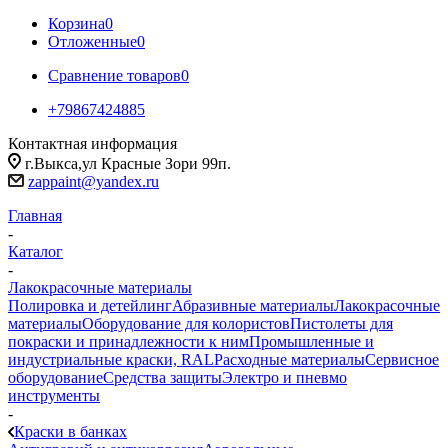
Корзина
0
Отложенные
0
Сравнение товаров
0
+79867424885
Контактная информация
г.Выкса,ул Красные Зори 99п.
zappaint@yandex.ru
Главная
-
Каталог
-
Лакокрасочные материалы
Полировка и детейлинг
Абразивные материалы
Лакокрасочные
материалы
Оборудование для колористов
Пистолеты для
покраски и принадлежности к ним
Промышленные и
индустриальные краски, RAL
Расходные материалы
Сервисное
оборудование
Средства защиты
Электро и пневмо
инструменты
-
Краски в банках