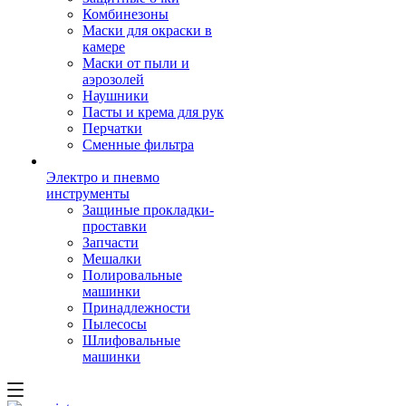
Комбинезоны
Маски для окраски в
камере
Маски от пыли и
аэрозолей
Наушники
Пасты и крема для рук
Перчатки
Сменные фильтра
Электро и пневмо
инструменты
Защиные прокладки-
проставки
Запчасти
Мешалки
Полировальные
машинки
Принадлежности
Пылесосы
Шлифовальные
машинки