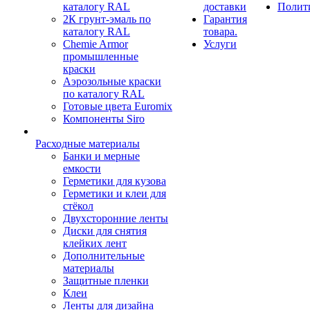
каталогу RAL
доставки
Полит
2К грунт-эмаль по
Гарантия
каталогу RAL
товара.
Chemie Armor
Услуги
промышленные
краски
Аэрозольные краски
по каталогу RAL
Готовые цвета Euromix
Компоненты Siro
Расходные материалы
Банки и мерные
емкости
Герметики для кузова
Герметики и клеи для
стёкол
Двухсторонние ленты
Диски для снятия
клейких лент
Дополнительные
материалы
Защитные пленки
Клеи
Ленты для дизайна