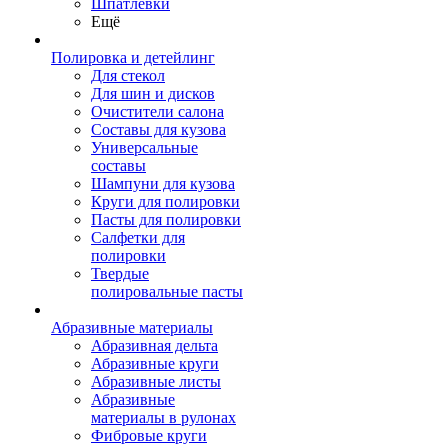
Шпатлевки
Ещё
Полировка и детейлинг
Для стекол
Для шин и дисков
Очистители салона
Составы для кузова
Универсальные
составы
Шампуни для кузова
Круги для полировки
Пасты для полировки
Салфетки для
полировки
Твердые
полировальные пасты
Абразивные материалы
Абразивная дельта
Абразивные круги
Абразивные листы
Абразивные
материалы в рулонах
Фибровые круги