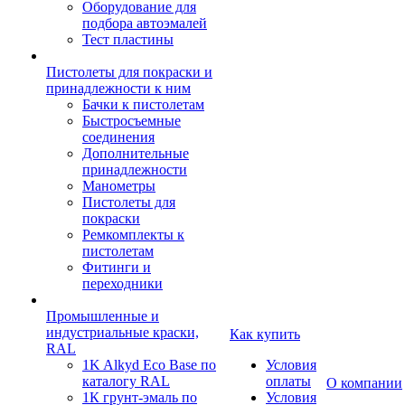
Оборудование для
подбора автоэмалей
Тест пластины
Пистолеты для покраски и
принадлежности к ним
Бачки к пистолетам
Быстросъемные
соединения
Дополнительные
принадлежности
Манометры
Пистолеты для
покраски
Ремкомплекты к
пистолетам
Фитинги и
переходники
Промышленные и
индустриальные краски,
Как купить
RAL
1K Alkyd Eco Base по
Условия
каталогу RAL
оплаты
О компании
1К грунт-эмаль по
Условия