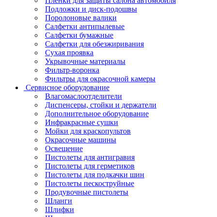
Пленки для защиты салона автомобиля
Подложки и диск-подошвы
Поролоновые валики
Салфетки антипылевые
Салфетки бумажные
Салфетки для обезжиривания
Сухая проявка
Укрывочные материалы
Фильтр-воронка
Фильтры для окрасочной камеры
Сервисное оборудование
Влагомаслоотделители
Диспенсеры, стойки и держатели
Дополнительное оборудование
Инфракрасные сушки
Мойки для краскопультов
Окрасочные машины
Освещение
Пистолеты для антигравия
Пистолеты для герметиков
Пистолеты для подкачки шин
Пистолеты пескоструйные
Продувочные пистолеты
Шланги
Шлифки