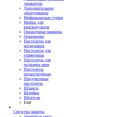
держатели
Дополнительное
оборудование
Инфракрасные сушки
Мойки для
краскопультов
Окрасочные машины
Освещение
Пистолеты для
антигравия
Пистолеты для
герметиков
Пистолеты для
подкачки шин
Пистолеты
пескоструйные
Продувочные
пистолеты
Шланги
Шлифки
Шпатели
Ещё
Средства защиты
Защитные очки