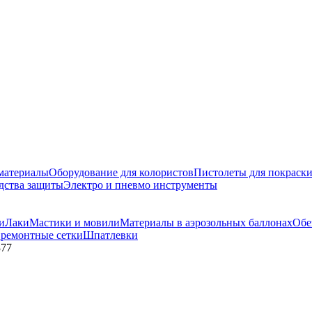
материалы
Оборудование для колористов
Пистолеты для покраск
дства защиты
Электро и пневмо инструменты
и
Лаки
Мастики и мовили
Материалы в аэрозольных баллонах
Обе
 ремонтные сетки
Шпатлевки
377