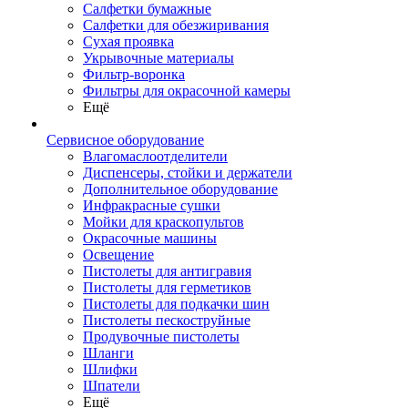
Салфетки бумажные
Салфетки для обезжиривания
Сухая проявка
Укрывочные материалы
Фильтр-воронка
Фильтры для окрасочной камеры
Ещё
Сервисное оборудование
Влагомаслоотделители
Диспенсеры, стойки и держатели
Дополнительное оборудование
Инфракрасные сушки
Мойки для краскопультов
Окрасочные машины
Освещение
Пистолеты для антигравия
Пистолеты для герметиков
Пистолеты для подкачки шин
Пистолеты пескоструйные
Продувочные пистолеты
Шланги
Шлифки
Шпатели
Ещё