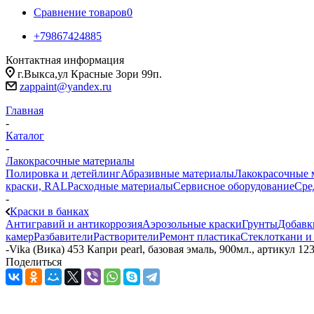
Сравнение товаров
0
+79867424885
Контактная информация
г.Выкса,ул Красные Зори 99п.
zappaint@yandex.ru
Главная
-
Каталог
-
Лакокрасочные материалы
Полировка и детейлинг
Абразивные материалы
Лакокрасочные 
краски, RAL
Расходные материалы
Сервисное оборудование
Сре
-
Краски в банках
Антигравий и антикоррозия
Аэрозольные краски
Грунты
Добавк
камер
Разбавители
Растворители
Ремонт пластика
Стеклоткани и
-
Vika (Вика) 453 Капри pearl, базовая эмаль, 900мл., артикул 12
Поделиться