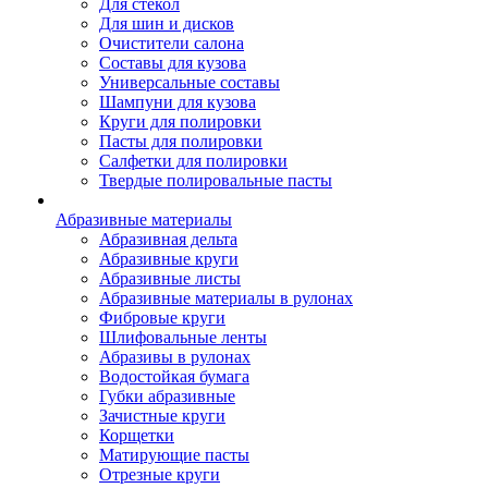
Для стекол
Для шин и дисков
Очистители салона
Составы для кузова
Универсальные составы
Шампуни для кузова
Круги для полировки
Пасты для полировки
Салфетки для полировки
Твердые полировальные пасты
Абразивные материалы
Абразивная дельта
Абразивные круги
Абразивные листы
Абразивные материалы в рулонах
Фибровые круги
Шлифовальные ленты
Абразивы в рулонах
Водостойкая бумага
Губки абразивные
Зачистные круги
Корщетки
Матирующие пасты
Отрезные круги