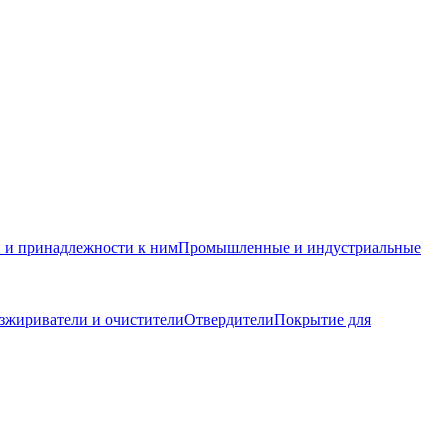
и и принадлежности к ним
Промышленные и индустриальные
зжириватели и очистители
Отвердители
Покрытие для