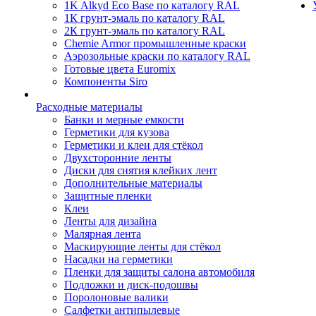
1K Alkyd Eco Base по каталогу RAL
1К грунт-эмаль по каталогу RAL
2К грунт-эмаль по каталогу RAL
Chemie Armor промышленные краски
Аэрозольные краски по каталогу RAL
Готовые цвета Euromix
Компоненты Siro
Расходные материалы
Банки и мерные емкости
Герметики для кузова
Герметики и клеи для стёкол
Двухсторонние ленты
Диски для снятия клейких лент
Дополнительные материалы
Защитные пленки
Клеи
Ленты для дизайна
Малярная лента
Маскирующие ленты для стёкол
Насадки на герметики
Пленки для защиты салона автомобиля
Подложки и диск-подошвы
Поролоновые валики
Салфетки антипылевые