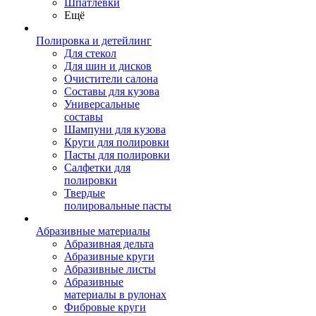
Шпатлевки
Ещё
Полировка и детейлинг
Для стекол
Для шин и дисков
Очистители салона
Составы для кузова
Универсальные
составы
Шампуни для кузова
Круги для полировки
Пасты для полировки
Салфетки для
полировки
Твердые
полировальные пасты
Абразивные материалы
Абразивная дельта
Абразивные круги
Абразивные листы
Абразивные
материалы в рулонах
Фибровые круги