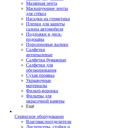
Малярная лента
Маскирующие ленты
для стёкол
Насадки на герметики
Пленки для защиты
салона автомобиля
Подложки и диск-
подошвы
Поролоновые валики
Салфетки
антипылевые
Салфетки бумажные
Салфетки для
обезжиривания
Сухая проявка
Укрывочные
материалы
Фильтр-воронка
Фильтры для
окрасочной камеры
Ещё
Сервисное оборудование
Влагомаслоотделители
Диспенсеры, стойки и