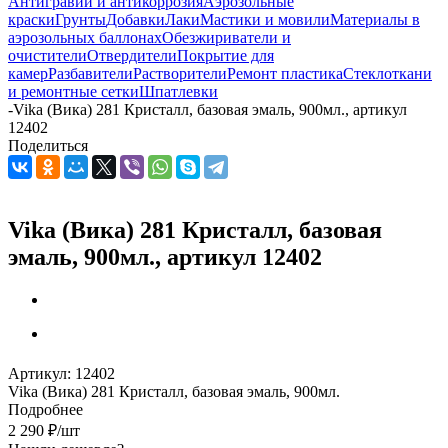
Антигравий и антикоррозия
Аэрозольные
краски
Грунты
Добавки
Лаки
Мастики и мовили
Материалы в
аэрозольных баллонах
Обезжириватели и
очистители
Отвердители
Покрытие для
камер
Разбавители
Растворители
Ремонт пластика
Стеклоткани
и ремонтные сетки
Шпатлевки
-
Vika (Вика) 281 Кристалл, базовая эмаль, 900мл., артикул
12402
Поделиться
Vika (Вика) 281 Кристалл, базовая
эмаль, 900мл., артикул 12402
Артикул:
12402
Vika (Вика) 281 Кристалл, базовая эмаль, 900мл.
Подробнее
2 290
₽
/шт