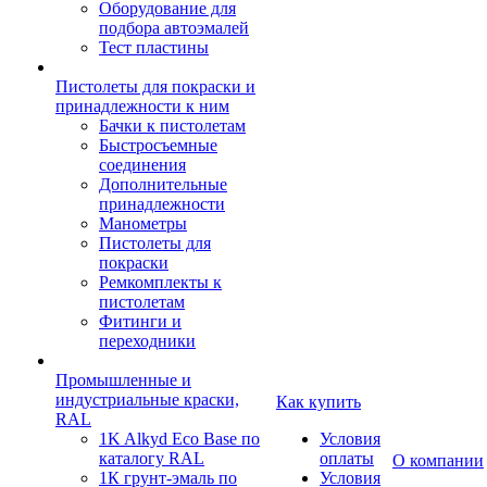
Оборудование для
подбора автоэмалей
Тест пластины
Пистолеты для покраски и
принадлежности к ним
Бачки к пистолетам
Быстросъемные
соединения
Дополнительные
принадлежности
Манометры
Пистолеты для
покраски
Ремкомплекты к
пистолетам
Фитинги и
переходники
Промышленные и
индустриальные краски,
Как купить
RAL
1K Alkyd Eco Base по
Условия
каталогу RAL
оплаты
О компании
1К грунт-эмаль по
Условия