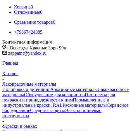
Корзина
0
Отложенные
0
Сравнение товаров
0
+79867424885
Контактная информация
г.Выкса,ул Красные Зори 99п.
zappaint@yandex.ru
Главная
-
Каталог
-
Лакокрасочные материалы
Полировка и детейлинг
Абразивные материалы
Лакокрасочные
материалы
Оборудование для колористов
Пистолеты для
покраски и принадлежности к ним
Промышленные и
индустриальные краски, RAL
Расходные материалы
Сервисное
оборудование
Средства защиты
Электро и пневмо
инструменты
-
Краски в банках