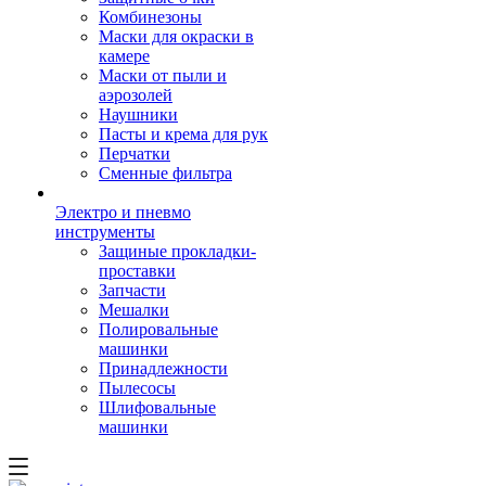
Комбинезоны
Маски для окраски в
камере
Маски от пыли и
аэрозолей
Наушники
Пасты и крема для рук
Перчатки
Сменные фильтра
Электро и пневмо
инструменты
Защиные прокладки-
проставки
Запчасти
Мешалки
Полировальные
машинки
Принадлежности
Пылесосы
Шлифовальные
машинки