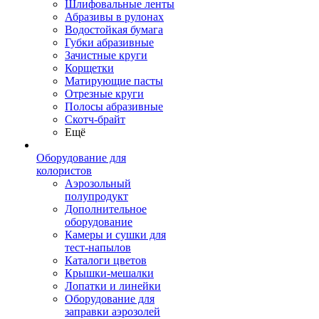
Шлифовальные ленты
Абразивы в рулонах
Водостойкая бумага
Губки абразивные
Зачистные круги
Корщетки
Матирующие пасты
Отрезные круги
Полосы абразивные
Скотч-брайт
Ещё
Оборудование для
колористов
Аэрозольный
полупродукт
Дополнительное
оборудование
Камеры и сушки для
тест-напылов
Каталоги цветов
Крышки-мешалки
Лопатки и линейки
Оборудование для
заправки аэрозолей