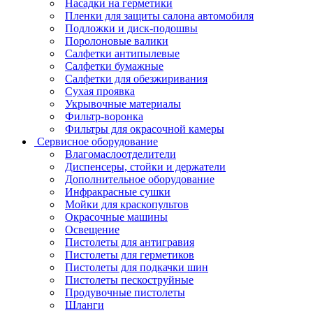
Насадки на герметики
Пленки для защиты салона автомобиля
Подложки и диск-подошвы
Поролоновые валики
Салфетки антипылевые
Салфетки бумажные
Салфетки для обезжиривания
Сухая проявка
Укрывочные материалы
Фильтр-воронка
Фильтры для окрасочной камеры
Сервисное оборудование
Влагомаслоотделители
Диспенсеры, стойки и держатели
Дополнительное оборудование
Инфракрасные сушки
Мойки для краскопультов
Окрасочные машины
Освещение
Пистолеты для антигравия
Пистолеты для герметиков
Пистолеты для подкачки шин
Пистолеты пескоструйные
Продувочные пистолеты
Шланги