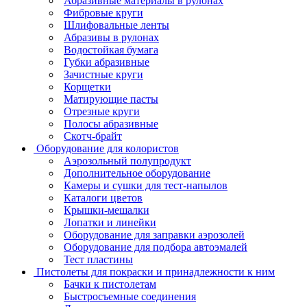
Абразивные материалы в рулонах
Фибровые круги
Шлифовальные ленты
Абразивы в рулонах
Водостойкая бумага
Губки абразивные
Зачистные круги
Корщетки
Матирующие пасты
Отрезные круги
Полосы абразивные
Скотч-брайт
Оборудование для колористов
Аэрозольный полупродукт
Дополнительное оборудование
Камеры и сушки для тест-напылов
Каталоги цветов
Крышки-мешалки
Лопатки и линейки
Оборудование для заправки аэрозолей
Оборудование для подбора автоэмалей
Тест пластины
Пистолеты для покраски и принадлежности к ним
Бачки к пистолетам
Быстросъемные соединения