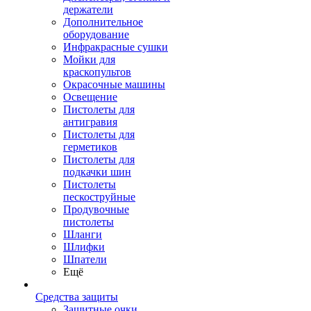
держатели
Дополнительное
оборудование
Инфракрасные сушки
Мойки для
краскопультов
Окрасочные машины
Освещение
Пистолеты для
антигравия
Пистолеты для
герметиков
Пистолеты для
подкачки шин
Пистолеты
пескоструйные
Продувочные
пистолеты
Шланги
Шлифки
Шпатели
Ещё
Средства защиты
Защитные очки