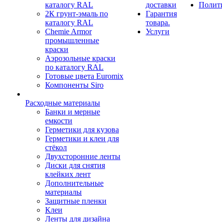
каталогу RAL
доставки
Полит
2К грунт-эмаль по
Гарантия
каталогу RAL
товара.
Chemie Armor
Услуги
промышленные
краски
Аэрозольные краски
по каталогу RAL
Готовые цвета Euromix
Компоненты Siro
Расходные материалы
Банки и мерные
емкости
Герметики для кузова
Герметики и клеи для
стёкол
Двухсторонние ленты
Диски для снятия
клейких лент
Дополнительные
материалы
Защитные пленки
Клеи
Ленты для дизайна