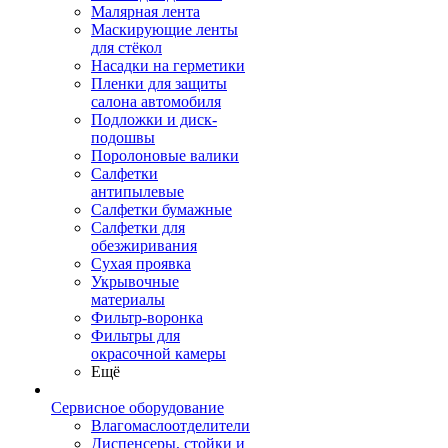
Малярная лента
Маскирующие ленты
для стёкол
Насадки на герметики
Пленки для защиты
салона автомобиля
Подложки и диск-
подошвы
Поролоновые валики
Салфетки
антипылевые
Салфетки бумажные
Салфетки для
обезжиривания
Сухая проявка
Укрывочные
материалы
Фильтр-воронка
Фильтры для
окрасочной камеры
Ещё
Сервисное оборудование
Влагомаслоотделители
Диспенсеры, стойки и