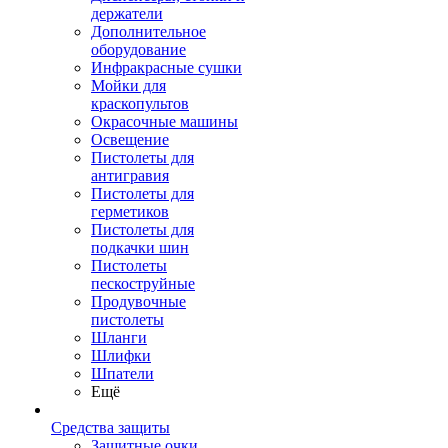
держатели
Дополнительное
оборудование
Инфракрасные сушки
Мойки для
краскопультов
Окрасочные машины
Освещение
Пистолеты для
антигравия
Пистолеты для
герметиков
Пистолеты для
подкачки шин
Пистолеты
пескоструйные
Продувочные
пистолеты
Шланги
Шлифки
Шпатели
Ещё
Средства защиты
Защитные очки