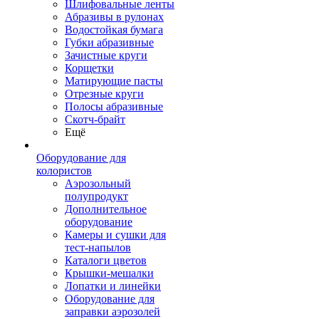
Шлифовальные ленты
Абразивы в рулонах
Водостойкая бумага
Губки абразивные
Зачистные круги
Корщетки
Матирующие пасты
Отрезные круги
Полосы абразивные
Скотч-брайт
Ещё
Оборудование для
колористов
Аэрозольный
полупродукт
Дополнительное
оборудование
Камеры и сушки для
тест-напылов
Каталоги цветов
Крышки-мешалки
Лопатки и линейки
Оборудование для
заправки аэрозолей