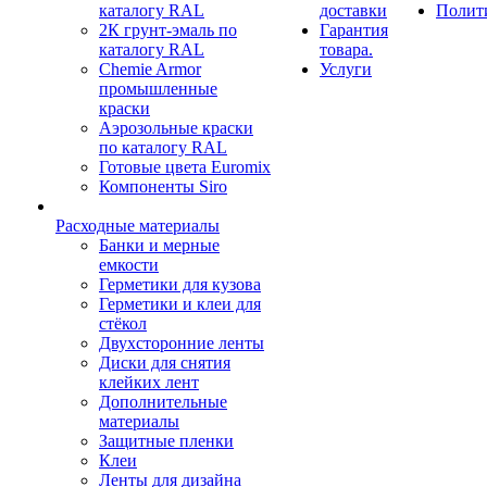
каталогу RAL
доставки
Полит
2К грунт-эмаль по
Гарантия
каталогу RAL
товара.
Chemie Armor
Услуги
промышленные
краски
Аэрозольные краски
по каталогу RAL
Готовые цвета Euromix
Компоненты Siro
Расходные материалы
Банки и мерные
емкости
Герметики для кузова
Герметики и клеи для
стёкол
Двухсторонние ленты
Диски для снятия
клейких лент
Дополнительные
материалы
Защитные пленки
Клеи
Ленты для дизайна