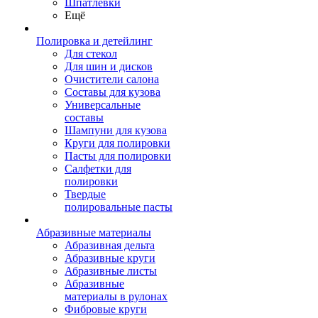
Шпатлевки
Ещё
Полировка и детейлинг
Для стекол
Для шин и дисков
Очистители салона
Составы для кузова
Универсальные
составы
Шампуни для кузова
Круги для полировки
Пасты для полировки
Салфетки для
полировки
Твердые
полировальные пасты
Абразивные материалы
Абразивная дельта
Абразивные круги
Абразивные листы
Абразивные
материалы в рулонах
Фибровые круги