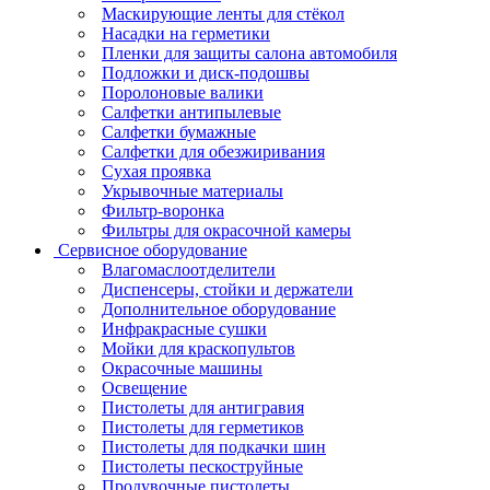
Маскирующие ленты для стёкол
Насадки на герметики
Пленки для защиты салона автомобиля
Подложки и диск-подошвы
Поролоновые валики
Салфетки антипылевые
Салфетки бумажные
Салфетки для обезжиривания
Сухая проявка
Укрывочные материалы
Фильтр-воронка
Фильтры для окрасочной камеры
Сервисное оборудование
Влагомаслоотделители
Диспенсеры, стойки и держатели
Дополнительное оборудование
Инфракрасные сушки
Мойки для краскопультов
Окрасочные машины
Освещение
Пистолеты для антигравия
Пистолеты для герметиков
Пистолеты для подкачки шин
Пистолеты пескоструйные
Продувочные пистолеты