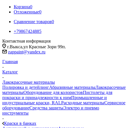
Корзина
0
Отложенные
0
Сравнение товаров
0
+79867424885
Контактная информация
г.Выкса,ул Красные Зори 99п.
zappaint@yandex.ru
Главная
-
Каталог
-
Лакокрасочные материалы
Полировка и детейлинг
Абразивные материалы
Лакокрасочные
материалы
Оборудование для колористов
Пистолеты для
покраски и принадлежности к ним
Промышленные и
индустриальные краски, RAL
Расходные материалы
Сервисное
оборудование
Средства защиты
Электро и пневмо
инструменты
-
Краски в банках