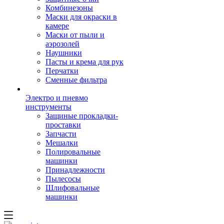
Комбинезоны
Маски для окраски в
камере
Маски от пыли и
аэрозолей
Наушники
Пасты и крема для рук
Перчатки
Сменные фильтра
Электро и пневмо
инструменты
Защиные прокладки-
проставки
Запчасти
Мешалки
Полировальные
машинки
Принадлежности
Пылесосы
Шлифовальные
машинки