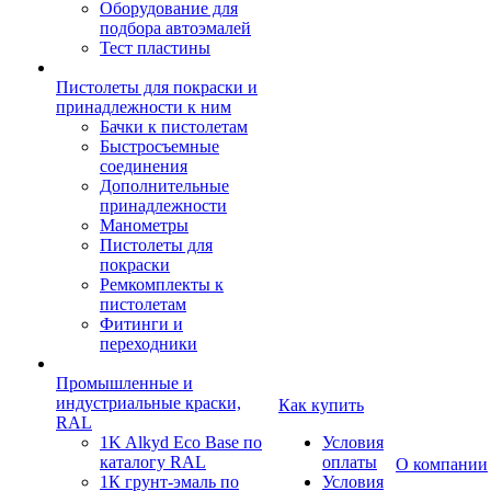
Оборудование для
подбора автоэмалей
Тест пластины
Пистолеты для покраски и
принадлежности к ним
Бачки к пистолетам
Быстросъемные
соединения
Дополнительные
принадлежности
Манометры
Пистолеты для
покраски
Ремкомплекты к
пистолетам
Фитинги и
переходники
Промышленные и
индустриальные краски,
Как купить
RAL
1K Alkyd Eco Base по
Условия
каталогу RAL
оплаты
О компании
1К грунт-эмаль по
Условия