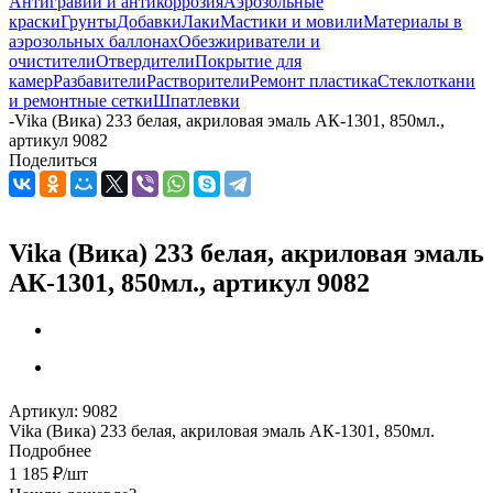
Антигравий и антикоррозия
Аэрозольные
краски
Грунты
Добавки
Лаки
Мастики и мовили
Материалы в
аэрозольных баллонах
Обезжириватели и
очистители
Отвердители
Покрытие для
камер
Разбавители
Растворители
Ремонт пластика
Стеклоткани
и ремонтные сетки
Шпатлевки
-
Vika (Вика) 233 белая, акриловая эмаль АК-1301, 850мл.,
артикул 9082
Поделиться
Vika (Вика) 233 белая, акриловая эмаль
АК-1301, 850мл., артикул 9082
Артикул:
9082
Vika (Вика) 233 белая, акриловая эмаль АК-1301, 850мл.
Подробнее
1 185
₽
/шт