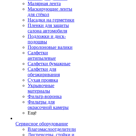
Малярная лента
Маскирующие ленты
для стёкол
Насадки на герметики
Пленки для защиты
салона автомобиля
Подложки и диск-
подошвы
Поролоновые валики
Салфетки
антипылевые
Салфетки бумажные
Салфетки для
обезжиривания
Сухая проявка
Укрывочные
материалы
Фильтр-воронка
Фильтры для
окрасочной камеры
Ещё
Сервисное оборудование
Влагомаслоотделители
Диспенсеры, стойки и