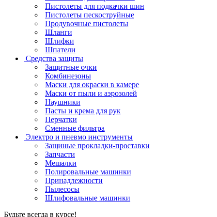
Пистолеты для подкачки шин
Пистолеты пескоструйные
Продувочные пистолеты
Шланги
Шлифки
Шпатели
Средства защиты
Защитные очки
Комбинезоны
Маски для окраски в камере
Маски от пыли и аэрозолей
Наушники
Пасты и крема для рук
Перчатки
Сменные фильтра
Электро и пневмо инструменты
Защиные прокладки-проставки
Запчасти
Мешалки
Полировальные машинки
Принадлежности
Пылесосы
Шлифовальные машинки
Будьте всегда в курсе!