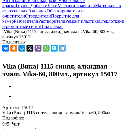
Антигравий и антикоррозия
Аэрозольные
краски
Грунты
Добавки
Лаки
Мастики и мовили
Материалы в
аэрозольных баллонах
Обезжириватели и
очистители
Отвердители
Покрытие для
камер
Разбавители
Растворители
Ремонт пластика
Стеклоткани
и ремонтные сетки
Шпатлевки
-
Vika (Вика) 1115 синяя, алкидная эмаль Vika-60, 800мл.,
артикул 15017
Поделиться
Vika (Вика) 1115 синяя, алкидная
эмаль Vika-60, 800мл., артикул 15017
Артикул:
15017
Vika (Вика) 1115 синяя, алкидная эмаль Vika-60, 800мл.
Подробнее
945
₽
/шт