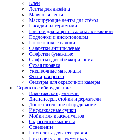
Клеи
Ленты для дизайна
Малярная лента
Маскирующие ленты для стёкол
Насадки на герметики
Пленки для защиты салона автомобиля
Подложки и диск-подошвы
Поролоновые валики
Салфетки антипылевые
Салфетки бумажные
Салфетки для обезжиривания
Сухая проявка
Укрывочные материалы
Фильтр-воронка
Фильтры для окрасочной камеры
Сервисное оборудование
Влагомаслоотделители
Диспенсеры, стойки и держатели
Дополнительное оборудование
Инфракрасные сушки
Мойки для краскопультов
Окрасочные машины
Освещение
Пистолеты для антигравия
Пистолеты для герметиков