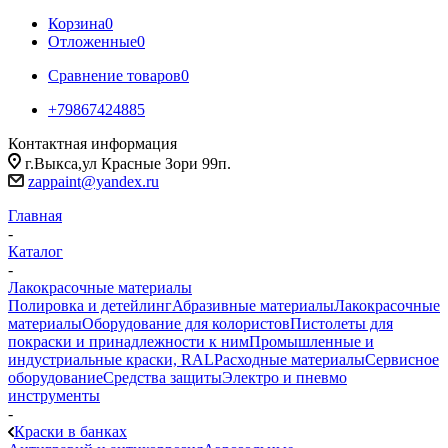
Корзина
0
Отложенные
0
Сравнение товаров
0
+79867424885
Контактная информация
г.Выкса,ул Красные Зори 99п.
zappaint@yandex.ru
Главная
-
Каталог
-
Лакокрасочные материалы
Полировка и детейлинг
Абразивные материалы
Лакокрасочные
материалы
Оборудование для колористов
Пистолеты для
покраски и принадлежности к ним
Промышленные и
индустриальные краски, RAL
Расходные материалы
Сервисное
оборудование
Средства защиты
Электро и пневмо
инструменты
-
Краски в банках