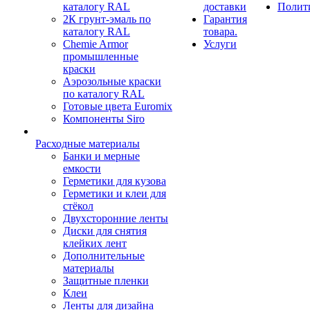
каталогу RAL
доставки
Полит
2К грунт-эмаль по
Гарантия
каталогу RAL
товара.
Chemie Armor
Услуги
промышленные
краски
Аэрозольные краски
по каталогу RAL
Готовые цвета Euromix
Компоненты Siro
Расходные материалы
Банки и мерные
емкости
Герметики для кузова
Герметики и клеи для
стёкол
Двухсторонние ленты
Диски для снятия
клейких лент
Дополнительные
материалы
Защитные пленки
Клеи
Ленты для дизайна