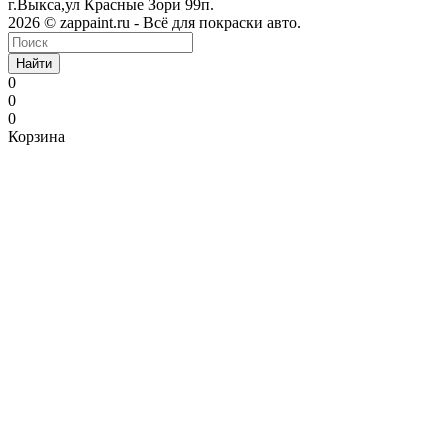
г.Выкса,ул Красные Зори 99п.
2026 © zappaint.ru - Всё для покраски авто.
Найти
0
0
0
Корзина