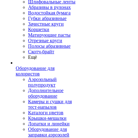
Шлифовальные ленты
Абразивы в рулонах
Водостойкая бумага
Губки абразивные
Зачистные круги
Корщетки
Матирующие пасты
Отрезные круги
Полосы абразивные
Скотч-брайт
Ещё
Оборудование для
колористов
Аэрозольный
полупродукт
Дополнительное
оборудование
Камеры и сушки для
тест-напылов
Каталоги цветов
Крышки-мешалки
Лопатки и линейки
Оборудование для
заправки аэрозолей