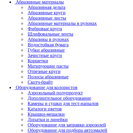
Абразивные материалы
Абразивная дельта
Абразивные круги
Абразивные листы
Абразивные материалы в рулонах
Фибровые круги
Шлифовальные ленты
Абразивы в рулонах
Водостойкая бумага
Губки абразивные
Зачистные круги
Корщетки
Матирующие пасты
Отрезные круги
Полосы абразивные
Скотч-брайт
Оборудование для колористов
Аэрозольный полупродукт
Дополнительное оборудование
Камеры и сушки для тест-напылов
Каталоги цветов
Крышки-мешалки
Лопатки и линейки
Оборудование для заправки аэрозолей
Оборудование для подбора автоэмалей