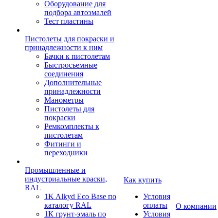
Оборудование для
подбора автоэмалей
Тест пластины
Пистолеты для покраски и
принадлежности к ним
Бачки к пистолетам
Быстросъемные
соединения
Дополнительные
принадлежности
Манометры
Пистолеты для
покраски
Ремкомплекты к
пистолетам
Фитинги и
переходники
Промышленные и
индустриальные краски,
Как купить
RAL
1K Alkyd Eco Base по
Условия
каталогу RAL
оплаты
О компании
1К грунт-эмаль по
Условия