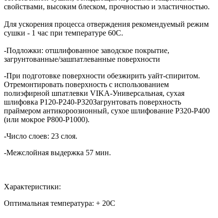
свойствами, высоким блеском, прочностью и эластичностью.
Для ускорения процесса отверждения рекомендуемый режим
сушки - 1 час при температуре 60С.
-Подложки: отшлифованное заводское покрытие,
загрунтованные/зашпатлеванные поверхности
-При подготовке поверхности обезжирить уайт-спиритом.
Отремонтировать поверхность с использованием
полиэфирной шпатлевки VIKA-Универсальная, сухая
шлифовка Р120-Р240-Р320Загрунтовать поверхность
праймером антикороозионный, сухое шлифование Р320-Р400
(или мокрое Р800-Р1000).
-Число слоев: 23 слоя.
-Межслойная выдержка 57 мин.
Характеристики:
Оптимальная температура: + 20С