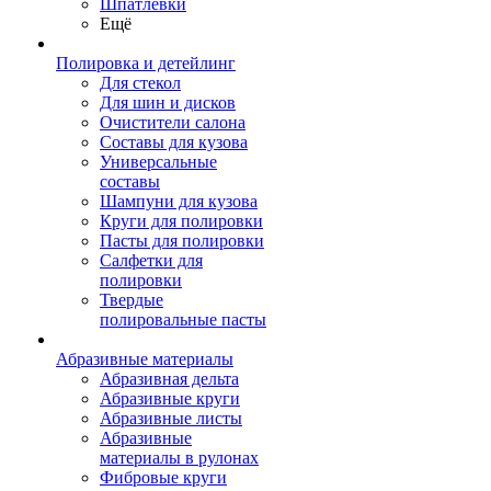
Шпатлевки
Ещё
Полировка и детейлинг
Для стекол
Для шин и дисков
Очистители салона
Составы для кузова
Универсальные
составы
Шампуни для кузова
Круги для полировки
Пасты для полировки
Салфетки для
полировки
Твердые
полировальные пасты
Абразивные материалы
Абразивная дельта
Абразивные круги
Абразивные листы
Абразивные
материалы в рулонах
Фибровые круги