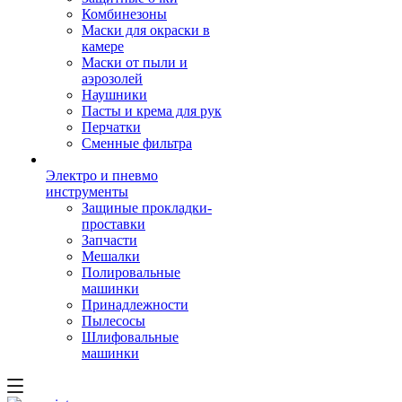
Комбинезоны
Маски для окраски в
камере
Маски от пыли и
аэрозолей
Наушники
Пасты и крема для рук
Перчатки
Сменные фильтра
Электро и пневмо
инструменты
Защиные прокладки-
проставки
Запчасти
Мешалки
Полировальные
машинки
Принадлежности
Пылесосы
Шлифовальные
машинки