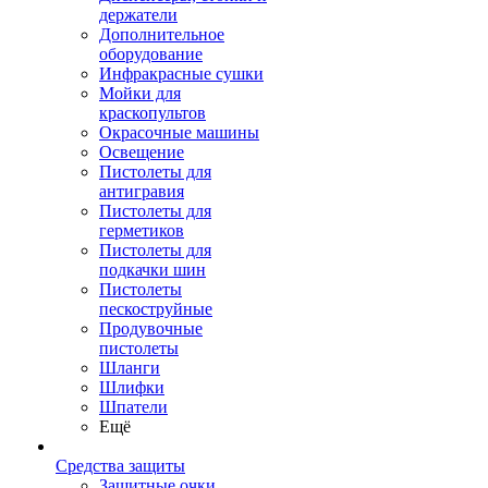
держатели
Дополнительное
оборудование
Инфракрасные сушки
Мойки для
краскопультов
Окрасочные машины
Освещение
Пистолеты для
антигравия
Пистолеты для
герметиков
Пистолеты для
подкачки шин
Пистолеты
пескоструйные
Продувочные
пистолеты
Шланги
Шлифки
Шпатели
Ещё
Средства защиты
Защитные очки