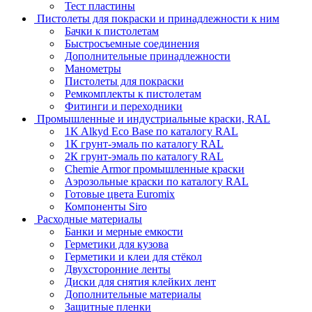
Тест пластины
Пистолеты для покраски и принадлежности к ним
Бачки к пистолетам
Быстросъемные соединения
Дополнительные принадлежности
Манометры
Пистолеты для покраски
Ремкомплекты к пистолетам
Фитинги и переходники
Промышленные и индустриальные краски, RAL
1K Alkyd Eco Base по каталогу RAL
1К грунт-эмаль по каталогу RAL
2К грунт-эмаль по каталогу RAL
Chemie Armor промышленные краски
Аэрозольные краски по каталогу RAL
Готовые цвета Euromix
Компоненты Siro
Расходные материалы
Банки и мерные емкости
Герметики для кузова
Герметики и клеи для стёкол
Двухсторонние ленты
Диски для снятия клейких лент
Дополнительные материалы
Защитные пленки