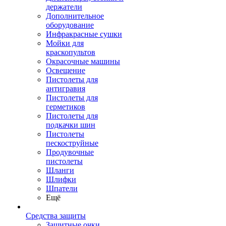
держатели
Дополнительное
оборудование
Инфракрасные сушки
Мойки для
краскопультов
Окрасочные машины
Освещение
Пистолеты для
антигравия
Пистолеты для
герметиков
Пистолеты для
подкачки шин
Пистолеты
пескоструйные
Продувочные
пистолеты
Шланги
Шлифки
Шпатели
Ещё
Средства защиты
Защитные очки