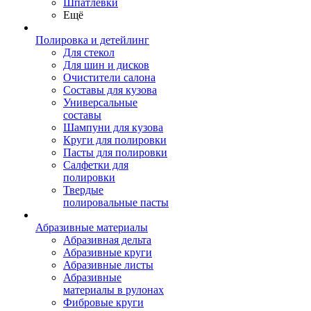
Шпатлевки
Ещё
Полировка и детейлинг
Для стекол
Для шин и дисков
Очистители салона
Составы для кузова
Универсальные
составы
Шампуни для кузова
Круги для полировки
Пасты для полировки
Салфетки для
полировки
Твердые
полировальные пасты
Абразивные материалы
Абразивная дельта
Абразивные круги
Абразивные листы
Абразивные
материалы в рулонах
Фибровые круги