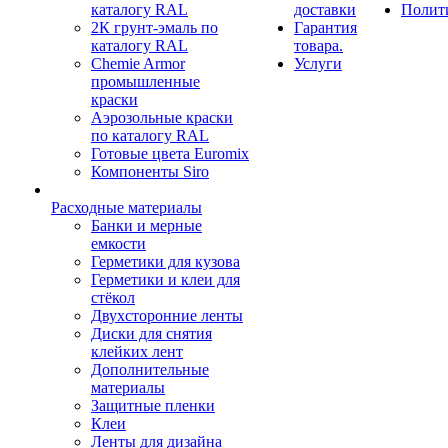
каталогу RAL
доставки
Полит
2К грунт-эмаль по
Гарантия
каталогу RAL
товара.
Chemie Armor
Услуги
промышленные
краски
Аэрозольные краски
по каталогу RAL
Готовые цвета Euromix
Компоненты Siro
Расходные материалы
Банки и мерные
емкости
Герметики для кузова
Герметики и клеи для
стёкол
Двухсторонние ленты
Диски для снятия
клейких лент
Дополнительные
материалы
Защитные пленки
Клеи
Ленты для дизайна