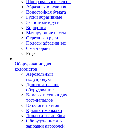
Шлифовальные ленты
Абразивы в рулонах
Водостойкая бумага
Губки абразивные
Зачистные круги
Корщетки
Матирующие пасты
Отрезные круги
Полосы абразивные
Скотч-брайт
Ещё
Оборудование для
колористов
Аэрозольный
полупродукт
Дополнительное
оборудование
Камеры и сушки для
тест-напылов
Каталоги цветов
Крышки-мешалки
Лопатки и линейки
Оборудование для
заправки аэрозолей