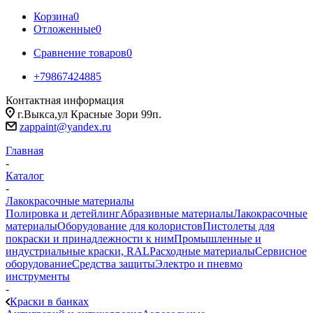
Корзина
0
Отложенные
0
Сравнение товаров
0
+79867424885
Контактная информация
г.Выкса,ул Красные Зори 99п.
zappaint@yandex.ru
Главная
-
Каталог
-
Лакокрасочные материалы
Полировка и детейлинг
Абразивные материалы
Лакокрасочные
материалы
Оборудование для колористов
Пистолеты для
покраски и принадлежности к ним
Промышленные и
индустриальные краски, RAL
Расходные материалы
Сервисное
оборудование
Средства защиты
Электро и пневмо
инструменты
-
Краски в банках