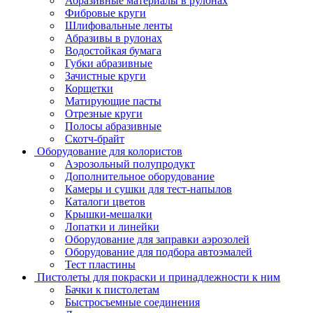
Абразивные материалы в рулонах
Фибровые круги
Шлифовальные ленты
Абразивы в рулонах
Водостойкая бумага
Губки абразивные
Зачистные круги
Корщетки
Матирующие пасты
Отрезные круги
Полосы абразивные
Скотч-брайт
Оборудование для колористов
Аэрозольный полупродукт
Дополнительное оборудование
Камеры и сушки для тест-напылов
Каталоги цветов
Крышки-мешалки
Лопатки и линейки
Оборудование для заправки аэрозолей
Оборудование для подбора автоэмалей
Тест пластины
Пистолеты для покраски и принадлежности к ним
Бачки к пистолетам
Быстросъемные соединения