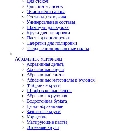
Для стекол
Для шин и дисков
Очистители салона
Составы для кузова
Универсальные составы
Шампуни для кузова
Круги для полировки
Пасты для полировки
Салфетки для полировки
Твердые полировальные пасты
Абразивные материалы
Абразивная дельта
Абразивные круги
Абразивные листы
Абразивные материалы в рулонах
Фибровые круги
Шлифовальные ленты
Абразивы в рулонах
Водостойкая бумага
Губки абразивные
Зачистные круги
Корщетки
Матирующие пасты
Отрезные круги