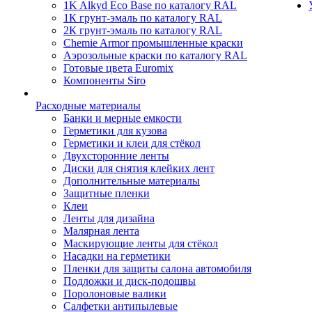
1K Alkyd Eco Base по каталогу RAL
1К грунт-эмаль по каталогу RAL
2К грунт-эмаль по каталогу RAL
Chemie Armor промышленные краски
Аэрозольные краски по каталогу RAL
Готовые цвета Euromix
Компоненты Siro
Расходные материалы
Банки и мерные емкости
Герметики для кузова
Герметики и клеи для стёкол
Двухсторонние ленты
Диски для снятия клейких лент
Дополнительные материалы
Защитные пленки
Клеи
Ленты для дизайна
Малярная лента
Маскирующие ленты для стёкол
Насадки на герметики
Пленки для защиты салона автомобиля
Подложки и диск-подошвы
Поролоновые валики
Салфетки антипылевые