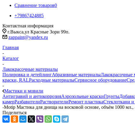
Сравнение товаров
0
+79867424885
Контактная информация
г.Выкса,ул Красные Зори 99п.
zappaint@yandex.ru
Главная
-
Каталог
-
Лакокрасочные материалы
Полировка и детейлинг
Абразивные материалы
Лакокрасочные 
краски, RAL
Расходные материалы
Сервисное оборудование
Сре
-
Мастики и мовили
Антигравий и антикоррозия
Аэрозольные краски
Грунты
Добавк
камер
Разбавители
Растворители
Ремонт пластика
Стеклоткани и
-
Motip Мастика для днища на восковой основе, объём 1000 мл.,
Поделиться