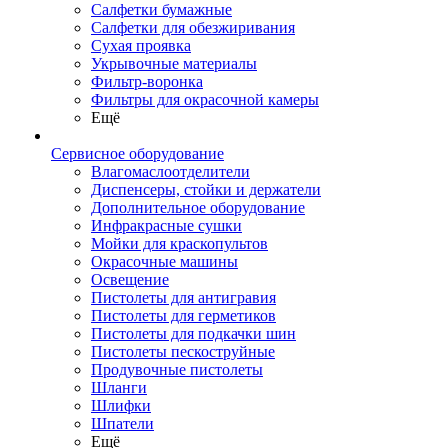
Салфетки бумажные
Салфетки для обезжиривания
Сухая проявка
Укрывочные материалы
Фильтр-воронка
Фильтры для окрасочной камеры
Ещё
Сервисное оборудование
Влагомаслоотделители
Диспенсеры, стойки и держатели
Дополнительное оборудование
Инфракрасные сушки
Мойки для краскопультов
Окрасочные машины
Освещение
Пистолеты для антигравия
Пистолеты для герметиков
Пистолеты для подкачки шин
Пистолеты пескоструйные
Продувочные пистолеты
Шланги
Шлифки
Шпатели
Ещё