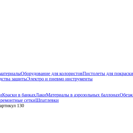
материалы
Оборудование для колористов
Пистолеты для покраск
дства защиты
Электро и пневмо инструменты
и
Краски в банках
Лаки
Материалы в аэрозольных баллонах
Обезж
 ремонтные сетки
Шпатлевки
 артикул 130