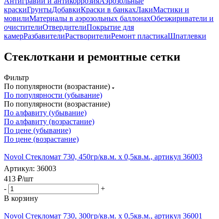
Антигравий и антикоррозия
Аэрозольные
краски
Грунты
Добавки
Краски в банках
Лаки
Мастики и
мовили
Материалы в аэрозольных баллонах
Обезжириватели и
очистители
Отвердители
Покрытие для
камер
Разбавители
Растворители
Ремонт пластика
Шпатлевки
Стеклоткани и ремонтные сетки
Фильтр
По популярности (возрастание)
По популярности (убывание)
По популярности (возрастание)
По алфавиту (убывание)
По алфавиту (возрастание)
По цене (убывание)
По цене (возрастание)
Novol Стекломат 730, 450гр/кв.м. x 0,5кв.м., артикул 36003
Артикул: 36003
413
₽
/шт
-
+
В корзину
Novol Стекломат 730, 300гр/кв.м. x 0,5кв.м., артикул 36001