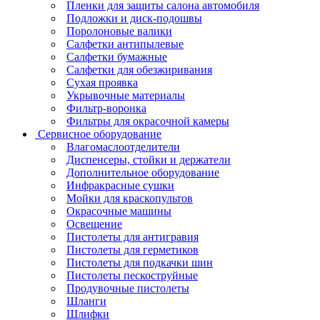
Пленки для защиты салона автомобиля
Подложки и диск-подошвы
Поролоновые валики
Салфетки антипылевые
Салфетки бумажные
Салфетки для обезжиривания
Сухая проявка
Укрывочные материалы
Фильтр-воронка
Фильтры для окрасочной камеры
Сервисное оборудование
Влагомаслоотделители
Диспенсеры, стойки и держатели
Дополнительное оборудование
Инфракрасные сушки
Мойки для краскопультов
Окрасочные машины
Освещение
Пистолеты для антигравия
Пистолеты для герметиков
Пистолеты для подкачки шин
Пистолеты пескоструйные
Продувочные пистолеты
Шланги
Шлифки