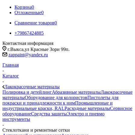
Корзина
0
Отложенные
0
Сравнение товаров
0
+79867424885
Контактная информация
г.Выкса,ул Красные Зори 99п.
zappaint@yandex.ru
Главная
-
Каталог
-
Лакокрасочные материалы
Полировка и детейлинг
Абразивные материалы
Лакокрасочные
материалы
Оборудование для колористов
Пистолеты для
покраски и принадлежности к ним
Промышленные и
индустриальные краски, RAL
Расходные материалы
Сервисное
оборудование
Средства защиты
Электро и пневмо
инструменты
-
Стеклоткани и ремонтные сетки