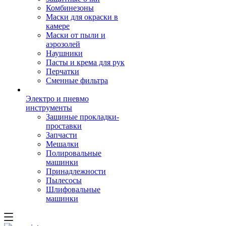
Комбинезоны
Маски для окраски в
камере
Маски от пыли и
аэрозолей
Наушники
Пасты и крема для рук
Перчатки
Сменные фильтра
Электро и пневмо
инструменты
Защиные прокладки-
проставки
Запчасти
Мешалки
Полировальные
машинки
Принадлежности
Пылесосы
Шлифовальные
машинки