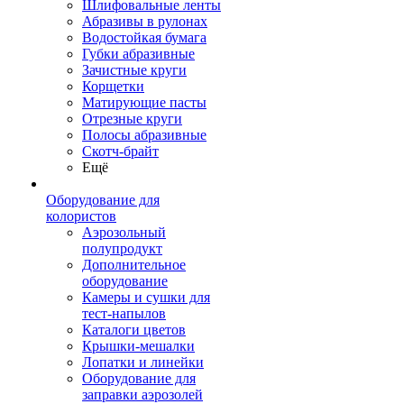
Шлифовальные ленты
Абразивы в рулонах
Водостойкая бумага
Губки абразивные
Зачистные круги
Корщетки
Матирующие пасты
Отрезные круги
Полосы абразивные
Скотч-брайт
Ещё
Оборудование для
колористов
Аэрозольный
полупродукт
Дополнительное
оборудование
Камеры и сушки для
тест-напылов
Каталоги цветов
Крышки-мешалки
Лопатки и линейки
Оборудование для
заправки аэрозолей