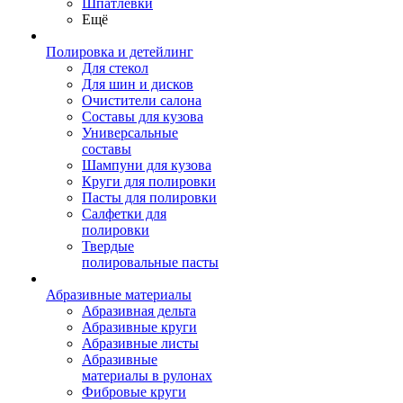
Шпатлевки
Ещё
Полировка и детейлинг
Для стекол
Для шин и дисков
Очистители салона
Составы для кузова
Универсальные
составы
Шампуни для кузова
Круги для полировки
Пасты для полировки
Салфетки для
полировки
Твердые
полировальные пасты
Абразивные материалы
Абразивная дельта
Абразивные круги
Абразивные листы
Абразивные
материалы в рулонах
Фибровые круги