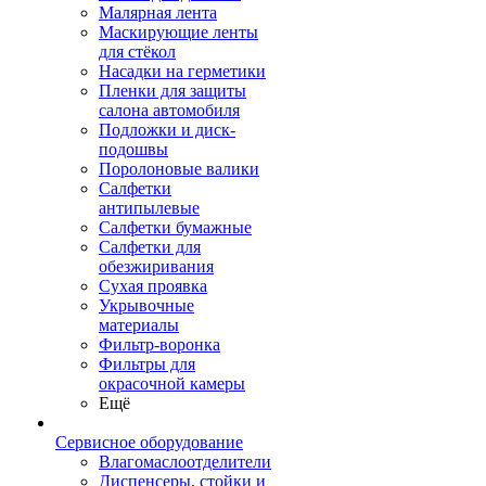
Малярная лента
Маскирующие ленты
для стёкол
Насадки на герметики
Пленки для защиты
салона автомобиля
Подложки и диск-
подошвы
Поролоновые валики
Салфетки
антипылевые
Салфетки бумажные
Салфетки для
обезжиривания
Сухая проявка
Укрывочные
материалы
Фильтр-воронка
Фильтры для
окрасочной камеры
Ещё
Сервисное оборудование
Влагомаслоотделители
Диспенсеры, стойки и