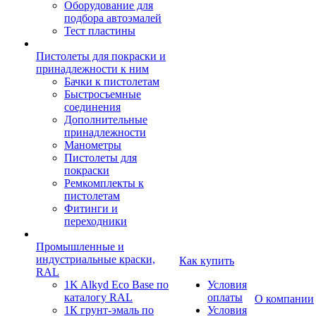
Оборудование для
подбора автоэмалей
Тест пластины
Пистолеты для покраски и
принадлежности к ним
Бачки к пистолетам
Быстросъемные
соединения
Дополнительные
принадлежности
Манометры
Пистолеты для
покраски
Ремкомплекты к
пистолетам
Фитинги и
переходники
Промышленные и
индустриальные краски,
Как купить
RAL
1K Alkyd Eco Base по
Условия
каталогу RAL
оплаты
О компании
1К грунт-эмаль по
Условия