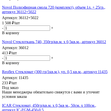
Novol Полиэфирная смола 720 (комплект), объем 1л. + 25гр.,
артикул 36112+5022
Артикул: 36112+5022
1 508
₽
/шт
-
+
В корзину
Novol Стеклоткань 740, 350гр/кв.м. x 0,5кв.м., артикул 36012
Артикул: 36012
413
₽
/шт
-
+
В корзину
Reoflex Стекломат (300 гр/1кв.м.), уп. 0,5 кв.м., артикул 11435
Артикул: 11435
233
₽
/шт
Под заказ
Наши менеджеры обязательно свяжутся с вами и уточнят
условия заказа
ICAR Стекломат, 450гр/кв.м. х 0,5кв м., 50см. х 100см.,
артикул IC-FGM-450-0,5