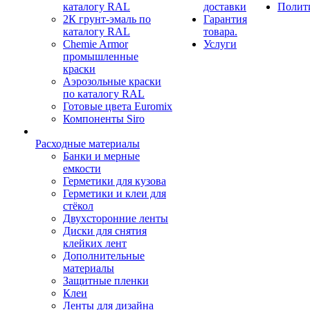
каталогу RAL
доставки
Полит
2К грунт-эмаль по
Гарантия
каталогу RAL
товара.
Chemie Armor
Услуги
промышленные
краски
Аэрозольные краски
по каталогу RAL
Готовые цвета Euromix
Компоненты Siro
Расходные материалы
Банки и мерные
емкости
Герметики для кузова
Герметики и клеи для
стёкол
Двухсторонние ленты
Диски для снятия
клейких лент
Дополнительные
материалы
Защитные пленки
Клеи
Ленты для дизайна