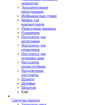
держатели
Дополнительное
оборудование
Инфракрасные сушки
Мойки для
краскопультов
Окрасочные машины
Освещение
Пистолеты для
антигравия
Пистолеты для
герметиков
Пистолеты для
подкачки шин
Пистолеты
пескоструйные
Продувочные
пистолеты
Шланги
Шлифки
Шпатели
Ещё
Средства защиты
Защитные очки