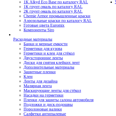
1K Alkyd Eco Base по каталогу RAL
1К грунт-эмаль по каталогу RAL
2К грунт-эмаль по каталогу RAL
Chemie Armor промышленные краски
Аэрозольные краски по каталогу RAL
Готовые цвета Euromix
Компоненты Siro
Расходные материалы
Банки и мерные емкости
Герметики для кузова
Герметики и клеи для стёкол
Двухсторонние ленты
Диски для снятия клейких лент
Дополнительные материалы
Защитные пленки
Клеи
Ленты для дизайна
Малярная лента
Маскирующие ленты для стёкол
Насадки на герметики
Пленки для защиты салона автомобиля
Подложки и диск-подошвы
Поролоновые валики
Салфетки антипылевые