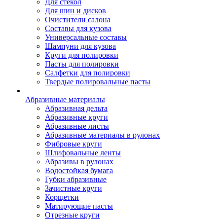
Для стекол
Для шин и дисков
Очистители салона
Составы для кузова
Универсальные составы
Шампуни для кузова
Круги для полировки
Пасты для полировки
Салфетки для полировки
Твердые полировальные пасты
Абразивные материалы
Абразивная дельта
Абразивные круги
Абразивные листы
Абразивные материалы в рулонах
Фибровые круги
Шлифовальные ленты
Абразивы в рулонах
Водостойкая бумага
Губки абразивные
Зачистные круги
Корщетки
Матирующие пасты
Отрезные круги