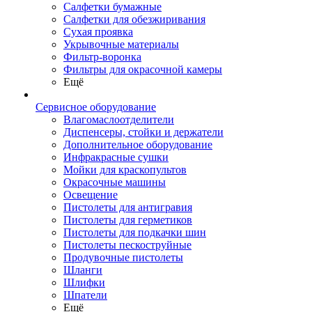
Салфетки бумажные
Салфетки для обезжиривания
Сухая проявка
Укрывочные материалы
Фильтр-воронка
Фильтры для окрасочной камеры
Ещё
Сервисное оборудование
Влагомаслоотделители
Диспенсеры, стойки и держатели
Дополнительное оборудование
Инфракрасные сушки
Мойки для краскопультов
Окрасочные машины
Освещение
Пистолеты для антигравия
Пистолеты для герметиков
Пистолеты для подкачки шин
Пистолеты пескоструйные
Продувочные пистолеты
Шланги
Шлифки
Шпатели
Ещё