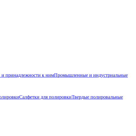
и и принадлежности к ним
Промышленные и индустриальные
олировки
Салфетки для полировки
Твердые полировальные