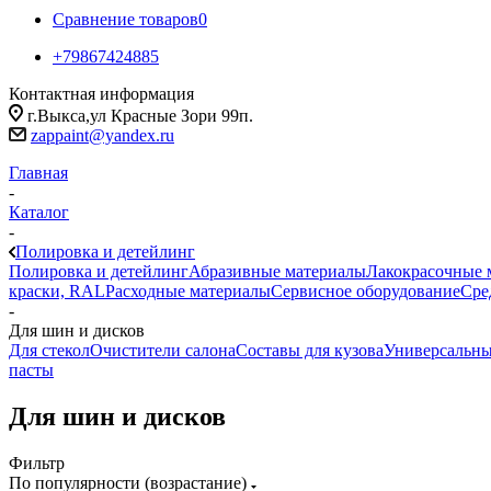
Сравнение товаров
0
+79867424885
Контактная информация
г.Выкса,ул Красные Зори 99п.
zappaint@yandex.ru
Главная
-
Каталог
-
Полировка и детейлинг
Полировка и детейлинг
Абразивные материалы
Лакокрасочные 
краски, RAL
Расходные материалы
Сервисное оборудование
Сре
-
Для шин и дисков
Для стекол
Очистители салона
Составы для кузова
Универсальны
пасты
Для шин и дисков
Фильтр
По популярности (возрастание)