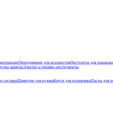
материалы
Оборудование для колористов
Пистолеты для покраск
дства защиты
Электро и пневмо инструменты
е составы
Шампуни для кузова
Круги для полировки
Пасты для п