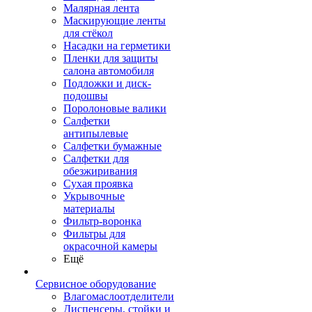
Малярная лента
Маскирующие ленты
для стёкол
Насадки на герметики
Пленки для защиты
салона автомобиля
Подложки и диск-
подошвы
Поролоновые валики
Салфетки
антипылевые
Салфетки бумажные
Салфетки для
обезжиривания
Сухая проявка
Укрывочные
материалы
Фильтр-воронка
Фильтры для
окрасочной камеры
Ещё
Сервисное оборудование
Влагомаслоотделители
Диспенсеры, стойки и