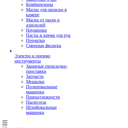
Комбинезоны
Маски для окраски в
камере
Маски от пыли и
аэрозолей
Наушники
Пасты и крема для рук
Перчатки
Сменные фильтра
Электро и пневмо
инструменты
Защиные прокладки-
проставки
Запчасти
Мешалки
Полировальные
машинки
Принадлежности
Пылесосы
Шлифовальные
машинки