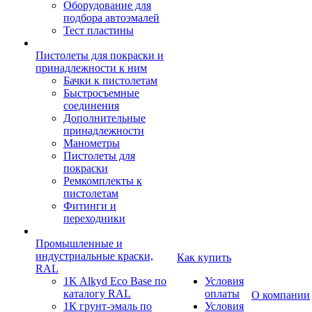
Оборудование для
подбора автоэмалей
Тест пластины
Пистолеты для покраски и
принадлежности к ним
Бачки к пистолетам
Быстросъемные
соединения
Дополнительные
принадлежности
Манометры
Пистолеты для
покраски
Ремкомплекты к
пистолетам
Фитинги и
переходники
Промышленные и
индустриальные краски,
Как купить
RAL
1K Alkyd Eco Base по
Условия
каталогу RAL
оплаты
О компании
1К грунт-эмаль по
Условия