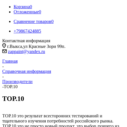
Корзина
0
Отложенные
0
Сравнение товаров
0
+79867424885
Контактная информация
г.Выкса,ул Красные Зори 99п.
zappaint@yandex.ru
Главная
-
Справочная информация
-
Производители
-
TОР.10
TОР.10
TОР.10 это результат всесторонних тестирований и
тщательного изучения потребностей российского рынка.
TОР.10 это не просто новый продукт, это выбор лучшего из