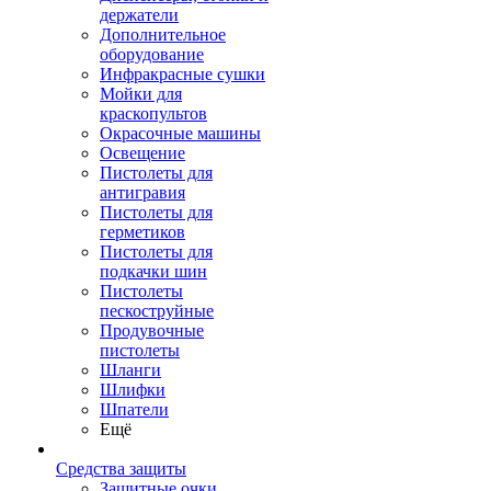
держатели
Дополнительное
оборудование
Инфракрасные сушки
Мойки для
краскопультов
Окрасочные машины
Освещение
Пистолеты для
антигравия
Пистолеты для
герметиков
Пистолеты для
подкачки шин
Пистолеты
пескоструйные
Продувочные
пистолеты
Шланги
Шлифки
Шпатели
Ещё
Средства защиты
Защитные очки