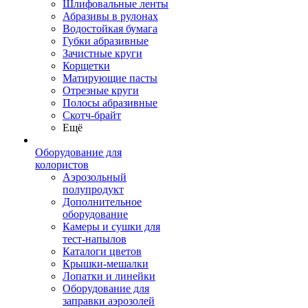
Шлифовальные ленты
Абразивы в рулонах
Водостойкая бумага
Губки абразивные
Зачистные круги
Корщетки
Матирующие пасты
Отрезные круги
Полосы абразивные
Скотч-брайт
Ещё
Оборудование для
колористов
Аэрозольный
полупродукт
Дополнительное
оборудование
Камеры и сушки для
тест-напылов
Каталоги цветов
Крышки-мешалки
Лопатки и линейки
Оборудование для
заправки аэрозолей