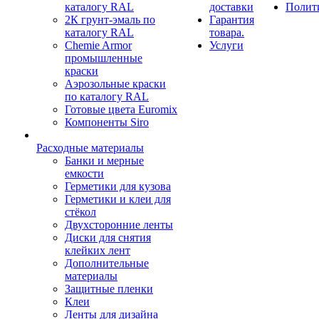
каталогу RAL
доставки
Полит
2К грунт-эмаль по
Гарантия
каталогу RAL
товара.
Chemie Armor
Услуги
промышленные
краски
Аэрозольные краски
по каталогу RAL
Готовые цвета Euromix
Компоненты Siro
Расходные материалы
Банки и мерные
емкости
Герметики для кузова
Герметики и клеи для
стёкол
Двухсторонние ленты
Диски для снятия
клейких лент
Дополнительные
материалы
Защитные пленки
Клеи
Ленты для дизайна