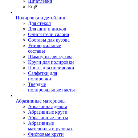
Шпатлевки
Ещё
Полировка и детейлинг
Для стекол
Для шин и дисков
Очистители салона
Составы для кузова
Универсальные
составы
Шампуни для кузова
Круги для полировки
Пасты для полировки
Салфетки для
полировки
Твердые
полировальные пасты
Абразивные материалы
Абразивная дельта
Абразивные круги
Абразивные листы
Абразивные
материалы в рулонах
Фибровые круги