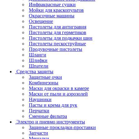
Инфракрасные сушки
Мойки для краскопультов
Окрасочные машины
Освещение
Пистолеты для антигравия
Пистолеты для герметиков
Пистолеты для подкачки шин
Пистолеты пескоструйные
Продувочные пистолеты
Шланги
Шлифки
Шпатели
Средства защиты
Защитные очки
Комбинезоны
Маски для окраски в камере
Маски от пыли и аэрозолей
Наушники
Пасты и крема для рук
Перчатки
Сменные фильтра
Электро и пневмо инструменты
Защиные прокладки-проставки
Запчасти
Мешалки