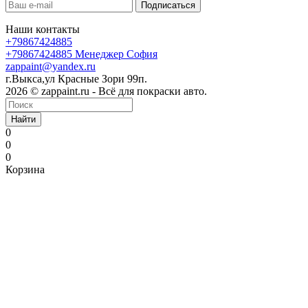
Наши контакты
+79867424885
+79867424885
Менеджер София
zappaint@yandex.ru
г.Выкса,ул Красные Зори 99п.
2026 © zappaint.ru - Всё для покраски авто.
Найти
0
0
0
Корзина