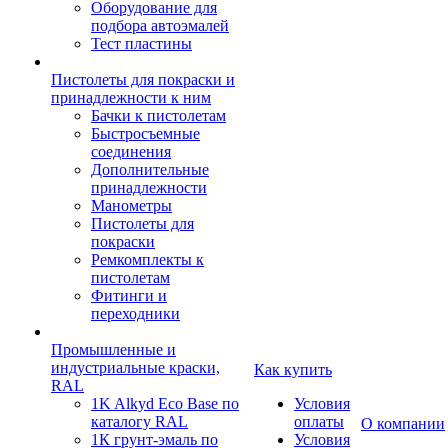
Оборудование для
подбора автоэмалей
Тест пластины
Пистолеты для покраски и
принадлежности к ним
Бачки к пистолетам
Быстросъемные
соединения
Дополнительные
принадлежности
Манометры
Пистолеты для
покраски
Ремкомплекты к
пистолетам
Фитинги и
переходники
Промышленные и
индустриальные краски,
Как купить
RAL
1K Alkyd Eco Base по
Условия
каталогу RAL
оплаты
О компании
1К грунт-эмаль по
Условия