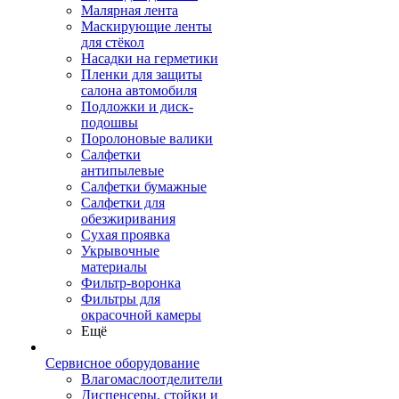
Малярная лента
Маскирующие ленты
для стёкол
Насадки на герметики
Пленки для защиты
салона автомобиля
Подложки и диск-
подошвы
Поролоновые валики
Салфетки
антипылевые
Салфетки бумажные
Салфетки для
обезжиривания
Сухая проявка
Укрывочные
материалы
Фильтр-воронка
Фильтры для
окрасочной камеры
Ещё
Сервисное оборудование
Влагомаслоотделители
Диспенсеры, стойки и