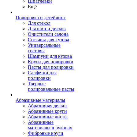
Шпатлевки
Ещё
Полировка и детейлинг
Для стекол
Для шин и дисков
Очистители салона
Составы для кузова
Универсальные
составы
Шампуни для кузова
Круги для полировки
Пасты для полировки
Салфетки для
полировки
Твердые
полировальные пасты
Абразивные материалы
Абразивная дельта
Абразивные круги
Абразивные листы
Абразивные
материалы в рулонах
Фибровые круги