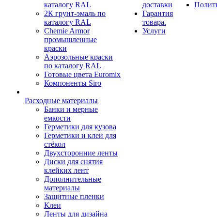
каталогу RAL
доставки
Полит
2К грунт-эмаль по
Гарантия
каталогу RAL
товара.
Chemie Armor
Услуги
промышленные
краски
Аэрозольные краски
по каталогу RAL
Готовые цвета Euromix
Компоненты Siro
Расходные материалы
Банки и мерные
емкости
Герметики для кузова
Герметики и клеи для
стёкол
Двухсторонние ленты
Диски для снятия
клейких лент
Дополнительные
материалы
Защитные пленки
Клеи
Ленты для дизайна