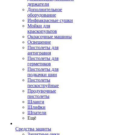
держатели
Дополнительное
оборудование
Инфракрасные сушки
Мойки для
краскопультов
Окрасочные машины
Освещение
Пистолеты для
антигравия
Пистолеты для
герметиков
Пистолеты для
подкачки шин
Пистолеты
пескоструйные
Продувочные
пистолеты
Шланги
Шлифки
Шпатели
Ещё
Средства защиты
Защитные очки