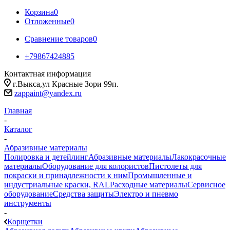
Корзина
0
Отложенные
0
Сравнение товаров
0
+79867424885
Контактная информация
г.Выкса,ул Красные Зори 99п.
zappaint@yandex.ru
Главная
-
Каталог
-
Абразивные материалы
Полировка и детейлинг
Абразивные материалы
Лакокрасочные
материалы
Оборудование для колористов
Пистолеты для
покраски и принадлежности к ним
Промышленные и
индустриальные краски, RAL
Расходные материалы
Сервисное
оборудование
Средства защиты
Электро и пневмо
инструменты
-
Корщетки