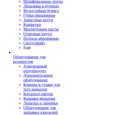
Шлифовальные ленты
Абразивы в рулонах
Водостойкая бумага
Губки абразивные
Зачистные круги
Корщетки
Матирующие пасты
Отрезные круги
Полосы абразивные
Скотч-брайт
Ещё
Оборудование для
колористов
Аэрозольный
полупродукт
Дополнительное
оборудование
Камеры и сушки для
тест-напылов
Каталоги цветов
Крышки-мешалки
Лопатки и линейки
Оборудование для
заправки аэрозолей