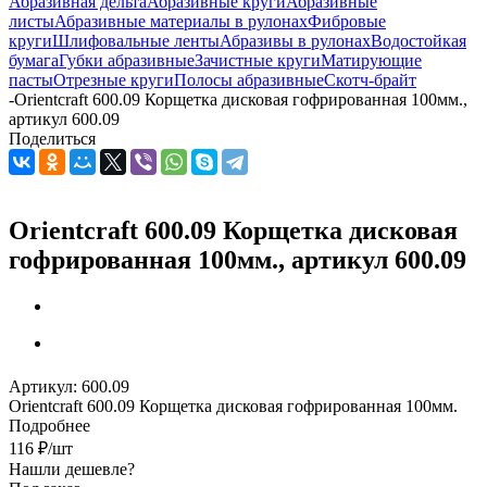
Абразивная дельта
Абразивные круги
Абразивные
листы
Абразивные материалы в рулонах
Фибровые
круги
Шлифовальные ленты
Абразивы в рулонах
Водостойкая
бумага
Губки абразивные
Зачистные круги
Матирующие
пасты
Отрезные круги
Полосы абразивные
Скотч-брайт
-
Orientcraft 600.09 Корщетка дисковая гофрированная 100мм.,
артикул 600.09
Поделиться
Orientcraft 600.09 Корщетка дисковая
гофрированная 100мм., артикул 600.09
Артикул:
600.09
Orientcraft 600.09 Корщетка дисковая гофрированная 100мм.
Подробнее
116
₽
/шт
Нашли дешевле?