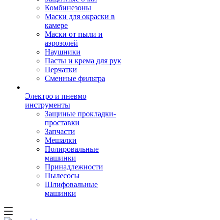
Комбинезоны
Маски для окраски в
камере
Маски от пыли и
аэрозолей
Наушники
Пасты и крема для рук
Перчатки
Сменные фильтра
Электро и пневмо
инструменты
Защиные прокладки-
проставки
Запчасти
Мешалки
Полировальные
машинки
Принадлежности
Пылесосы
Шлифовальные
машинки