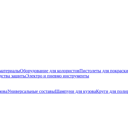
материалы
Оборудование для колористов
Пистолеты для покраск
дства защиты
Электро и пневмо инструменты
зова
Универсальные составы
Шампуни для кузова
Круги для поли