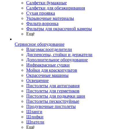
Салфетки бумажные
Салфетки для обезжиривания
Сухая проявка
Укрывочные материалы
Фильтр-воронка
Фильтры для окрасочной камеры
Ещё
Сервисное оборудование
Влагомаслоотделители
Диспенсеры, стойки и держатели
Дополнительное оборудование
Инфракрасные сушки
Мойки для краскопультов
Окрасочные машины
Освещение
Пистолеты для антигравия
Пистолеты для герметиков
Пистолеты для подкачки шин
Пистолеты пескоструйные
Продувочные пистолеты
Шланги
Шлифки
Шпатели
Ещё