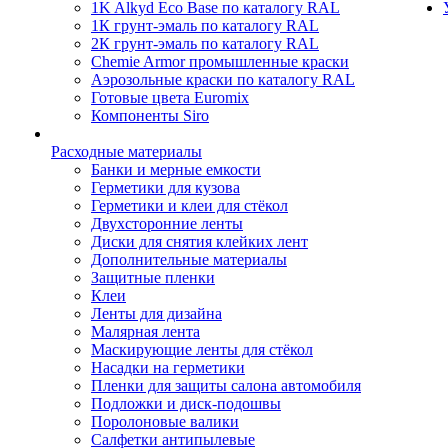
1K Alkyd Eco Base по каталогу RAL
1К грунт-эмаль по каталогу RAL
2К грунт-эмаль по каталогу RAL
Chemie Armor промышленные краски
Аэрозольные краски по каталогу RAL
Готовые цвета Euromix
Компоненты Siro
Расходные материалы
Банки и мерные емкости
Герметики для кузова
Герметики и клеи для стёкол
Двухсторонние ленты
Диски для снятия клейких лент
Дополнительные материалы
Защитные пленки
Клеи
Ленты для дизайна
Малярная лента
Маскирующие ленты для стёкол
Насадки на герметики
Пленки для защиты салона автомобиля
Подложки и диск-подошвы
Поролоновые валики
Салфетки антипылевые