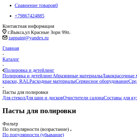
Сравнение товаров
0
+79867424885
Контактная информация
г.Выкса,ул Красные Зори 99п.
zappaint@yandex.ru
Главная
-
Каталог
-
Полировка и детейлинг
Полировка и детейлинг
Абразивные материалы
Лакокрасочные 
краски, RAL
Расходные материалы
Сервисное оборудование
Сре
-
Пасты для полировки
Для стекол
Для шин и дисков
Очистители салона
Составы для ку
Пасты для полировки
Фильтр
По популярности (возрастание)
По популярности (убывание)