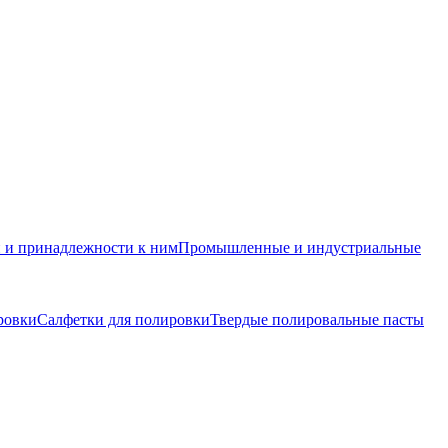
и и принадлежности к ним
Промышленные и индустриальные
ровки
Салфетки для полировки
Твердые полировальные пасты