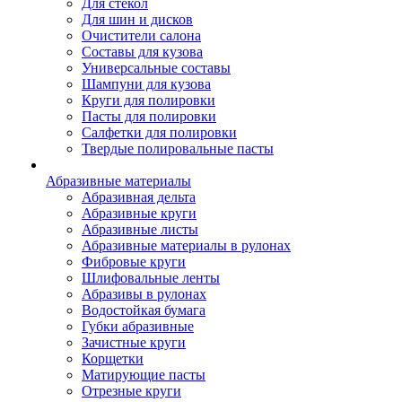
Для стекол
Для шин и дисков
Очистители салона
Составы для кузова
Универсальные составы
Шампуни для кузова
Круги для полировки
Пасты для полировки
Салфетки для полировки
Твердые полировальные пасты
Абразивные материалы
Абразивная дельта
Абразивные круги
Абразивные листы
Абразивные материалы в рулонах
Фибровые круги
Шлифовальные ленты
Абразивы в рулонах
Водостойкая бумага
Губки абразивные
Зачистные круги
Корщетки
Матирующие пасты
Отрезные круги