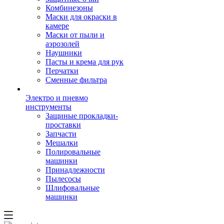
Комбинезоны
Маски для окраски в
камере
Маски от пыли и
аэрозолей
Наушники
Пасты и крема для рук
Перчатки
Сменные фильтра
Электро и пневмо
инструменты
Защиные прокладки-
проставки
Запчасти
Мешалки
Полировальные
машинки
Принадлежности
Пылесосы
Шлифовальные
машинки