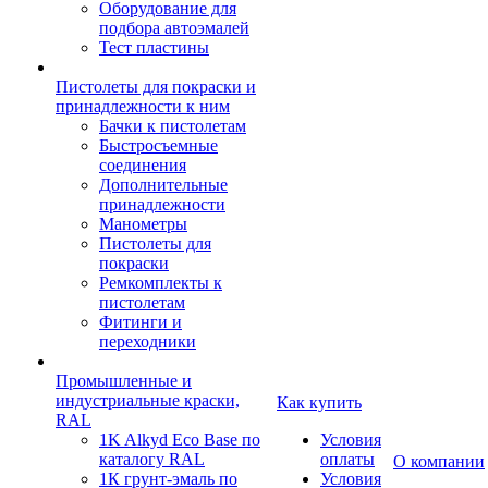
Оборудование для
подбора автоэмалей
Тест пластины
Пистолеты для покраски и
принадлежности к ним
Бачки к пистолетам
Быстросъемные
соединения
Дополнительные
принадлежности
Манометры
Пистолеты для
покраски
Ремкомплекты к
пистолетам
Фитинги и
переходники
Промышленные и
индустриальные краски,
Как купить
RAL
1K Alkyd Eco Base по
Условия
каталогу RAL
оплаты
О компании
1К грунт-эмаль по
Условия