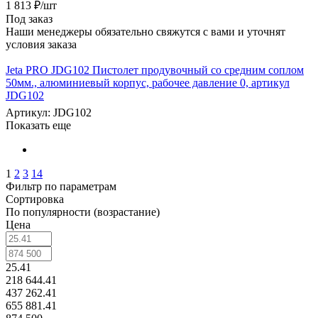
1 813
₽
/шт
Под заказ
Наши менеджеры обязательно свяжутся с вами и уточнят
условия заказа
Jeta PRO JDG102 Пистолет продувочный со средним соплом
50мм., алюминиевый корпус, рабочее давление 0, артикул
JDG102
Артикул: JDG102
Показать еще
1
2
3
14
Фильтр по параметрам
Сортировка
По популярности (возрастание)
Цена
25.41
218 644.41
437 262.41
655 881.41