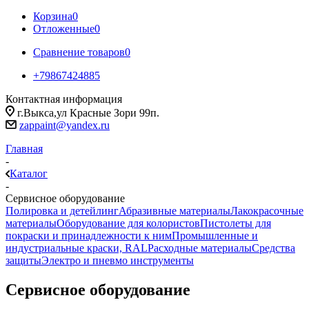
Корзина
0
Отложенные
0
Сравнение товаров
0
+79867424885
Контактная информация
г.Выкса,ул Красные Зори 99п.
zappaint@yandex.ru
Главная
-
Каталог
-
Сервисное оборудование
Полировка и детейлинг
Абразивные материалы
Лакокрасочные
материалы
Оборудование для колористов
Пистолеты для
покраски и принадлежности к ним
Промышленные и
индустриальные краски, RAL
Расходные материалы
Средства
защиты
Электро и пневмо инструменты
Сервисное оборудование