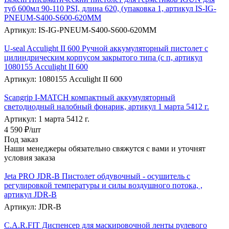
туб 600мл 90-110 PSI, длина 620, (упаковка 1, артикул IS-IG-
PNEUM-S400-S600-620MM
Артикул: IS-IG-PNEUM-S400-S600-620MM
U-seal Acculight II 600 Ручной аккумуляторный пистолет с
цилиндрическим корпусом закрытого типа (с п, артикул
1080155 Acculight II 600
Артикул: 1080155 Acculight II 600
Scangrip I-MATCH компактный аккумуляторный
светодиодный налобный фонарик, артикул 1 марта 5412 г.
Артикул: 1 марта 5412 г.
4 590
₽
/шт
Под заказ
Наши менеджеры обязательно свяжутся с вами и уточнят
условия заказа
Jeta PRO JDR-В Пистолет обдувочный - осушитель с
регулировкой температуры и силы воздушного потока, ,
артикул JDR-B
Артикул: JDR-B
C.A.R.FIT Диспенсер для маскировочной ленты рулевого