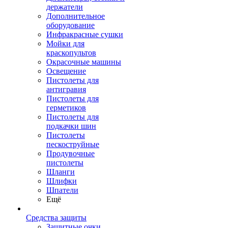
держатели
Дополнительное
оборудование
Инфракрасные сушки
Мойки для
краскопультов
Окрасочные машины
Освещение
Пистолеты для
антигравия
Пистолеты для
герметиков
Пистолеты для
подкачки шин
Пистолеты
пескоструйные
Продувочные
пистолеты
Шланги
Шлифки
Шпатели
Ещё
Средства защиты
Защитные очки