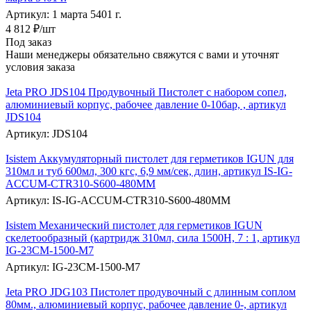
Артикул: 1 марта 5401 г.
4 812
₽
/шт
Под заказ
Наши менеджеры обязательно свяжутся с вами и уточнят
условия заказа
Jeta PRO JDS104 Продувочный Пистолет с набором сопел,
алюминиевый корпус, рабочее давление 0-10бар, , артикул
JDS104
Артикул: JDS104
Isistem Аккумуляторный пистолет для герметиков IGUN для
310мл и туб 600мл, 300 кгс, 6,9 мм/сек, длин, артикул IS-IG-
ACCUM-CTR310-S600-480MM
Артикул: IS-IG-ACCUM-CTR310-S600-480MM
Isistem Механический пистолет для герметиков IGUN
скелетообразный (картридж 310мл, сила 1500Н, 7 : 1, артикул
IG-23CM-1500-M7
Артикул: IG-23CM-1500-M7
Jeta PRO JDG103 Пистолет продувочный с длинным соплом
80мм., алюминиевый корпус, рабочее давление 0-, артикул