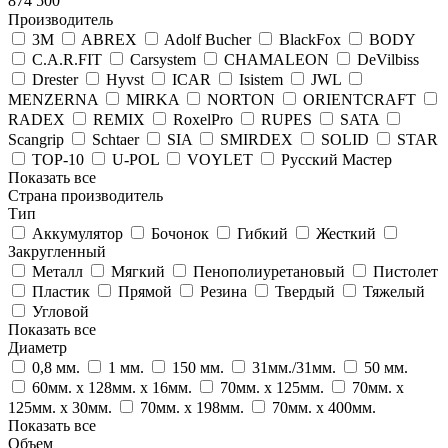
874 500
Производитель
3M
ABREX
Adolf Bucher
BlackFox
BODY
C.A.R.FIT
Carsystem
CHAMALEON
DeVilbiss
Drester
Hyvst
ICAR
Isistem
JWL
MENZERNA
MIRKA
NORTON
ORIENTCRAFT
RADEX
REMIX
RoxelPro
RUPES
SATA
Scangrip
Schtaer
SIA
SMIRDEX
SOLID
STAR
TOP-10
U-POL
VOYLET
Русский Мастер
Показать все
Страна производитель
Тип
Аккумулятор
Бочонок
Гибкий
Жесткий
Закругленный
Металл
Мягкий
Пенополиуретановый
Пистолет
Пластик
Прямой
Резина
Твердый
Тяжелый
Угловой
Показать все
Диаметр
0,8 мм.
1 мм.
150 мм.
31мм./31мм.
50 мм.
60мм. х 128мм. х 16мм.
70мм. х 125мм.
70мм. х
125мм. х 30мм.
70мм. х 198мм.
70мм. х 400мм.
Показать все
Объем