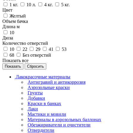
1 кг.
10 л.
4 кг.
5 кг.
Цвет
Желтый
Объем бачка
Длина м
10
Дюза
Количество отверстий
10
22
29
41
53
68
Без отверстий
Показать все
Сбросить
Лакокрасочные материалы
Антигравий и антикоррозия
Аэрозольные краски
Грунты
Добавки
Краски в банках
Лаки
Мастики и мовили
Материалы в аэрозольных баллонах
Обезжириватели и очистители
Отвердители