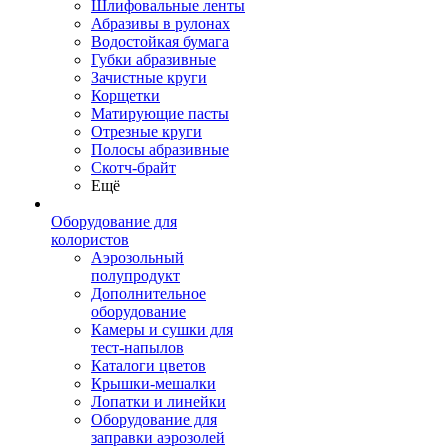
Шлифовальные ленты
Абразивы в рулонах
Водостойкая бумага
Губки абразивные
Зачистные круги
Корщетки
Матирующие пасты
Отрезные круги
Полосы абразивные
Скотч-брайт
Ещё
Оборудование для
колористов
Аэрозольный
полупродукт
Дополнительное
оборудование
Камеры и сушки для
тест-напылов
Каталоги цветов
Крышки-мешалки
Лопатки и линейки
Оборудование для
заправки аэрозолей