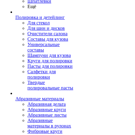
Шпатлевки
Ещё
Полировка и детейлинг
Для стекол
Для шин и дисков
Очистители салона
Составы для кузова
Универсальные
составы
Шампуни для кузова
Круги для полировки
Пасты для полировки
Салфетки для
полировки
Твердые
полировальные пасты
Абразивные материалы
Абразивная дельта
Абразивные круги
Абразивные листы
Абразивные
материалы в рулонах
Фибровые круги