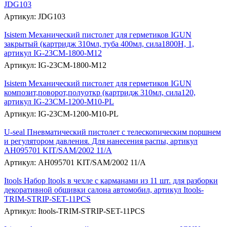
JDG103
Артикул: JDG103
Isistem Механический пистолет для герметиков IGUN
закрытый (картридж 310мл, туба 400мл, сила1800Н, 1,
артикул IG-23CM-1800-M12
Артикул: IG-23CM-1800-M12
Isistem Механический пистолет для герметиков IGUN
композит,поворот,полуоткр (картридж 310мл, сила120,
артикул IG-23CM-1200-M10-PL
Артикул: IG-23CM-1200-M10-PL
U-seal Пневматический пистолет с телескопическим поршнем
и регулятором давления. Для нанесения распы, артикул
AH095701 KIT/SAM/2002 11/A
Артикул: AH095701 KIT/SAM/2002 11/A
Itools Набор Itools в чехле с карманами из 11 шт. для разборки
декоративной обшивки салона автомобил, артикул Itools-
TRIM-STRIP-SET-11PCS
Артикул: Itools-TRIM-STRIP-SET-11PCS