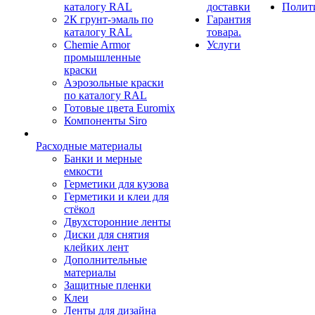
каталогу RAL
доставки
Полит
2К грунт-эмаль по
Гарантия
каталогу RAL
товара.
Chemie Armor
Услуги
промышленные
краски
Аэрозольные краски
по каталогу RAL
Готовые цвета Euromix
Компоненты Siro
Расходные материалы
Банки и мерные
емкости
Герметики для кузова
Герметики и клеи для
стёкол
Двухсторонние ленты
Диски для снятия
клейких лент
Дополнительные
материалы
Защитные пленки
Клеи
Ленты для дизайна