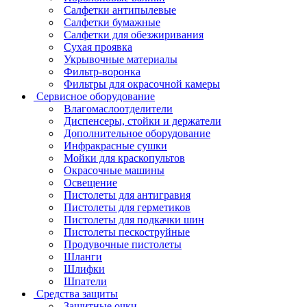
Салфетки антипылевые
Салфетки бумажные
Салфетки для обезжиривания
Сухая проявка
Укрывочные материалы
Фильтр-воронка
Фильтры для окрасочной камеры
Сервисное оборудование
Влагомаслоотделители
Диспенсеры, стойки и держатели
Дополнительное оборудование
Инфракрасные сушки
Мойки для краскопультов
Окрасочные машины
Освещение
Пистолеты для антигравия
Пистолеты для герметиков
Пистолеты для подкачки шин
Пистолеты пескоструйные
Продувочные пистолеты
Шланги
Шлифки
Шпатели
Средства защиты
Защитные очки