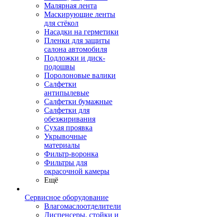
Малярная лента
Маскирующие ленты
для стёкол
Насадки на герметики
Пленки для защиты
салона автомобиля
Подложки и диск-
подошвы
Поролоновые валики
Салфетки
антипылевые
Салфетки бумажные
Салфетки для
обезжиривания
Сухая проявка
Укрывочные
материалы
Фильтр-воронка
Фильтры для
окрасочной камеры
Ещё
Сервисное оборудование
Влагомаслоотделители
Диспенсеры, стойки и