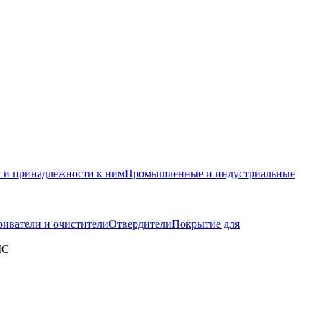
и и принадлежности к ним
Промышленные и индустриальные
иватели и очистители
Отвердители
Покрытие для
MC