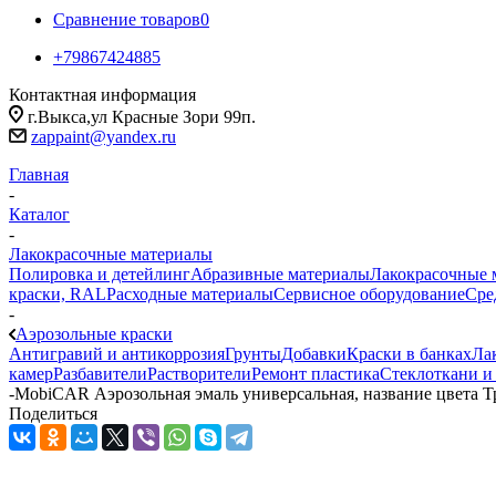
Сравнение товаров
0
+79867424885
Контактная информация
г.Выкса,ул Красные Зори 99п.
zappaint@yandex.ru
Главная
-
Каталог
-
Лакокрасочные материалы
Полировка и детейлинг
Абразивные материалы
Лакокрасочные 
краски, RAL
Расходные материалы
Сервисное оборудование
Сре
-
Аэрозольные краски
Антигравий и антикоррозия
Грунты
Добавки
Краски в банках
Ла
камер
Разбавители
Растворители
Ремонт пластика
Стеклоткани и
-
MobiCAR Аэрозольная эмаль универсальная, название цвета Т
Поделиться