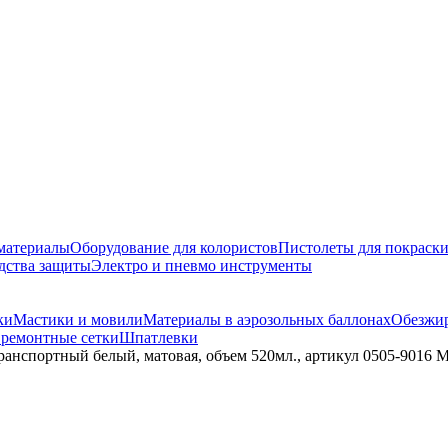
материалы
Оборудование для колористов
Пистолеты для покраск
дства защиты
Электро и пневмо инструменты
ки
Мастики и мовили
Материалы в аэрозольных баллонах
Обезжир
 ремонтные сетки
Шпатлевки
ранспортный белый, матовая, объем 520мл., артикул 0505-9016 