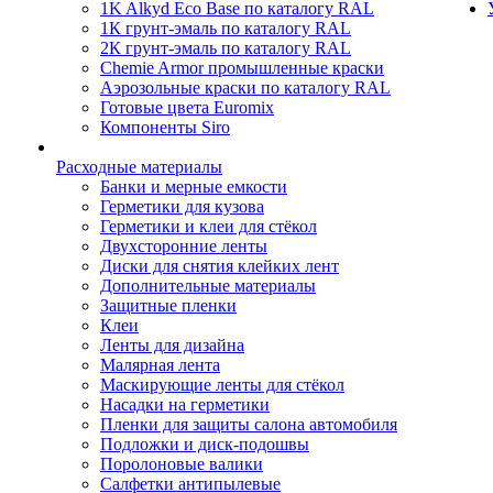
1K Alkyd Eco Base по каталогу RAL
1К грунт-эмаль по каталогу RAL
2К грунт-эмаль по каталогу RAL
Chemie Armor промышленные краски
Аэрозольные краски по каталогу RAL
Готовые цвета Euromix
Компоненты Siro
Расходные материалы
Банки и мерные емкости
Герметики для кузова
Герметики и клеи для стёкол
Двухсторонние ленты
Диски для снятия клейких лент
Дополнительные материалы
Защитные пленки
Клеи
Ленты для дизайна
Малярная лента
Маскирующие ленты для стёкол
Насадки на герметики
Пленки для защиты салона автомобиля
Подложки и диск-подошвы
Поролоновые валики
Салфетки антипылевые