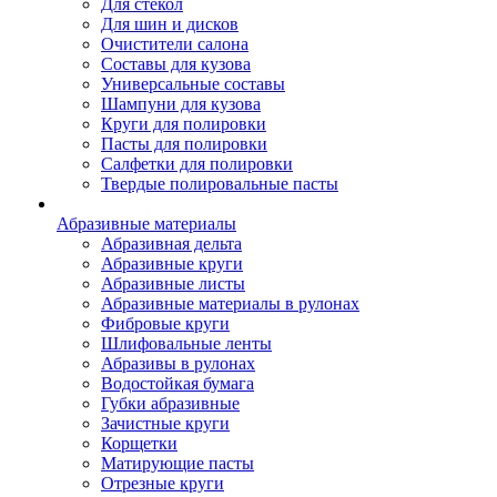
Для стекол
Для шин и дисков
Очистители салона
Составы для кузова
Универсальные составы
Шампуни для кузова
Круги для полировки
Пасты для полировки
Салфетки для полировки
Твердые полировальные пасты
Абразивные материалы
Абразивная дельта
Абразивные круги
Абразивные листы
Абразивные материалы в рулонах
Фибровые круги
Шлифовальные ленты
Абразивы в рулонах
Водостойкая бумага
Губки абразивные
Зачистные круги
Корщетки
Матирующие пасты
Отрезные круги