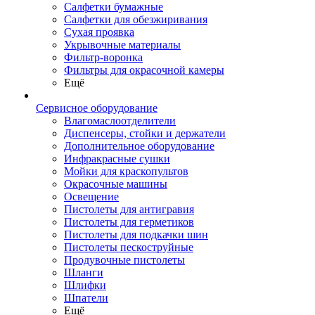
Салфетки бумажные
Салфетки для обезжиривания
Сухая проявка
Укрывочные материалы
Фильтр-воронка
Фильтры для окрасочной камеры
Ещё
Сервисное оборудование
Влагомаслоотделители
Диспенсеры, стойки и держатели
Дополнительное оборудование
Инфракрасные сушки
Мойки для краскопультов
Окрасочные машины
Освещение
Пистолеты для антигравия
Пистолеты для герметиков
Пистолеты для подкачки шин
Пистолеты пескоструйные
Продувочные пистолеты
Шланги
Шлифки
Шпатели
Ещё