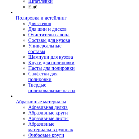
Шпатлевки
Ещё
Полировка и детейлинг
Для стекол
Для шин и дисков
Очистители салона
Составы для кузова
Универсальные
составы
Шампуни для кузова
Круги для полировки
Пасты для полировки
Салфетки для
полировки
Твердые
полировальные пасты
Абразивные материалы
Абразивная дельта
Абразивные круги
Абразивные листы
Абразивные
материалы в рулонах
Фибровые круги