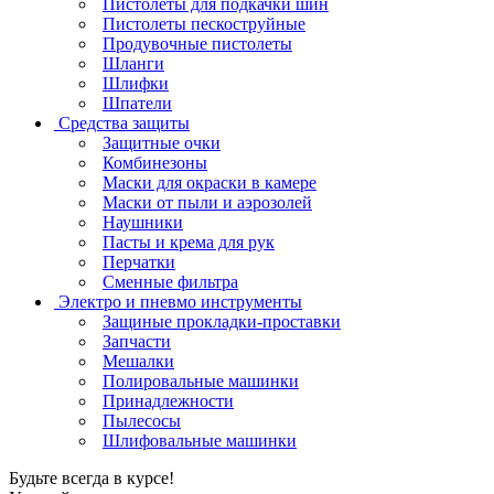
Пистолеты для подкачки шин
Пистолеты пескоструйные
Продувочные пистолеты
Шланги
Шлифки
Шпатели
Средства защиты
Защитные очки
Комбинезоны
Маски для окраски в камере
Маски от пыли и аэрозолей
Наушники
Пасты и крема для рук
Перчатки
Сменные фильтра
Электро и пневмо инструменты
Защиные прокладки-проставки
Запчасти
Мешалки
Полировальные машинки
Принадлежности
Пылесосы
Шлифовальные машинки
Будьте всегда в курсе!