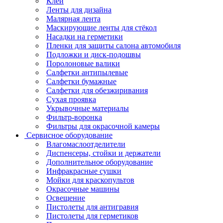
Клеи
Ленты для дизайна
Малярная лента
Маскирующие ленты для стёкол
Насадки на герметики
Пленки для защиты салона автомобиля
Подложки и диск-подошвы
Поролоновые валики
Салфетки антипылевые
Салфетки бумажные
Салфетки для обезжиривания
Сухая проявка
Укрывочные материалы
Фильтр-воронка
Фильтры для окрасочной камеры
Сервисное оборудование
Влагомаслоотделители
Диспенсеры, стойки и держатели
Дополнительное оборудование
Инфракрасные сушки
Мойки для краскопультов
Окрасочные машины
Освещение
Пистолеты для антигравия
Пистолеты для герметиков