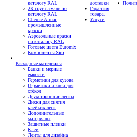
каталогу RAL
доставки
Полит
2К грунт-эмаль по
Гарантия
каталогу RAL
товара.
Chemie Armor
Услуги
промышленные
краски
Аэрозольные краски
по каталогу RAL
Готовые цвета Euromix
Компоненты Siro
Расходные материалы
Банки и мерные
емкости
Герметики для кузова
Герметики и клеи для
стёкол
Двухсторонние ленты
Диски для снятия
клейких лент
Дополнительные
материалы
Защитные пленки
Клеи
Ленты для дизайна