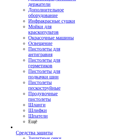
держатели
Дополнительное
оборудование
Инфракрасные сушки
Мойки для
краскопультов
Окрасочные машины
Освещение
Пистолеты для
антигравия
Пистолеты для
герметиков
Пистолеты для
подкачки шин
Пистолеты
пескоструйные
Продувочные
пистолеты
Шланги
Шлифки
Шпатели
Ещё
Средства защиты
Защитные очки