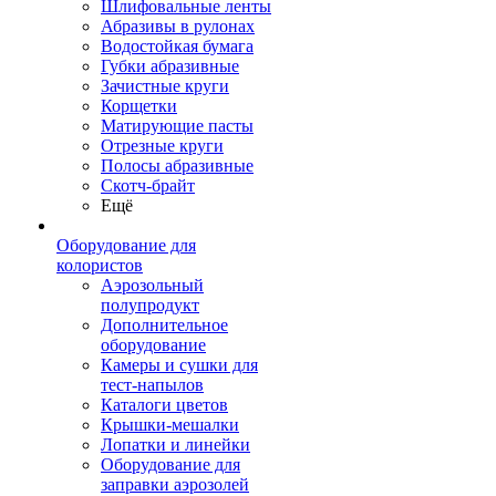
Шлифовальные ленты
Абразивы в рулонах
Водостойкая бумага
Губки абразивные
Зачистные круги
Корщетки
Матирующие пасты
Отрезные круги
Полосы абразивные
Скотч-брайт
Ещё
Оборудование для
колористов
Аэрозольный
полупродукт
Дополнительное
оборудование
Камеры и сушки для
тест-напылов
Каталоги цветов
Крышки-мешалки
Лопатки и линейки
Оборудование для
заправки аэрозолей