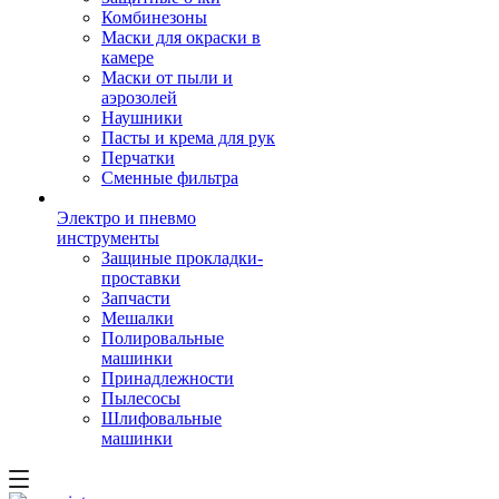
Комбинезоны
Маски для окраски в
камере
Маски от пыли и
аэрозолей
Наушники
Пасты и крема для рук
Перчатки
Сменные фильтра
Электро и пневмо
инструменты
Защиные прокладки-
проставки
Запчасти
Мешалки
Полировальные
машинки
Принадлежности
Пылесосы
Шлифовальные
машинки