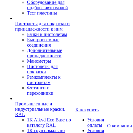
Оборудование для
подбора автоэмалей
Тест пластины
Пистолеты для покраски и
принадлежности к ним
Бачки к пистолетам
Быстросъемные
соединения
Дополнительные
принадлежности
Манометры
Пистолеты для
покраски
Ремкомплекты к
пистолетам
Фитинги и
переходники
Промышленные и
индустриальные краски,
Как купить
RAL
1K Alkyd Eco Base по
Условия
каталогу RAL
оплаты
О компании
1К грунт-эмаль по
Условия