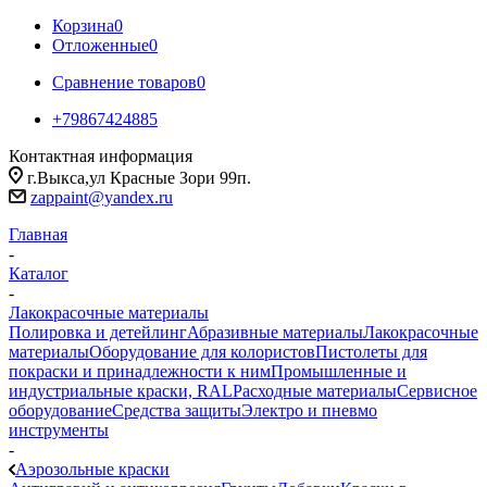
Корзина
0
Отложенные
0
Сравнение товаров
0
+79867424885
Контактная информация
г.Выкса,ул Красные Зори 99п.
zappaint@yandex.ru
Главная
-
Каталог
-
Лакокрасочные материалы
Полировка и детейлинг
Абразивные материалы
Лакокрасочные
материалы
Оборудование для колористов
Пистолеты для
покраски и принадлежности к ним
Промышленные и
индустриальные краски, RAL
Расходные материалы
Сервисное
оборудование
Средства защиты
Электро и пневмо
инструменты
-
Аэрозольные краски