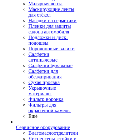
Малярная лента
Маскирующие ленты
для стёкол
Насадки на герметики
Пленки для защиты
салона автомобиля
Подложки и диск-
подошвы
Поролоновые валики
Салфетки
антипылевые
Салфетки бумажные
Салфетки для
обезжиривания
Сухая проявка
Укрывочные
материалы
Фильтр-воронка
Фильтры для
окрасочной камеры
Ещё
Сервисное оборудование
Влагомаслоотделители
Диспенсеры, стойки и