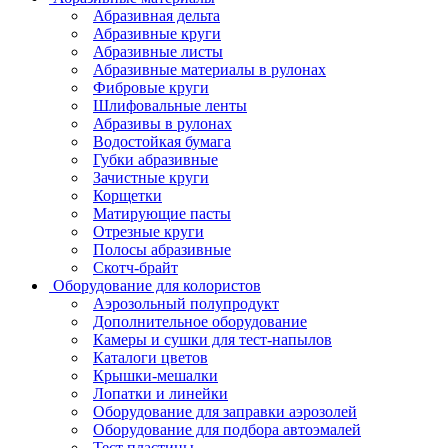
Абразивная дельта
Абразивные круги
Абразивные листы
Абразивные материалы в рулонах
Фибровые круги
Шлифовальные ленты
Абразивы в рулонах
Водостойкая бумага
Губки абразивные
Зачистные круги
Корщетки
Матирующие пасты
Отрезные круги
Полосы абразивные
Скотч-брайт
Оборудование для колористов
Аэрозольный полупродукт
Дополнительное оборудование
Камеры и сушки для тест-напылов
Каталоги цветов
Крышки-мешалки
Лопатки и линейки
Оборудование для заправки аэрозолей
Оборудование для подбора автоэмалей
Тест пластины