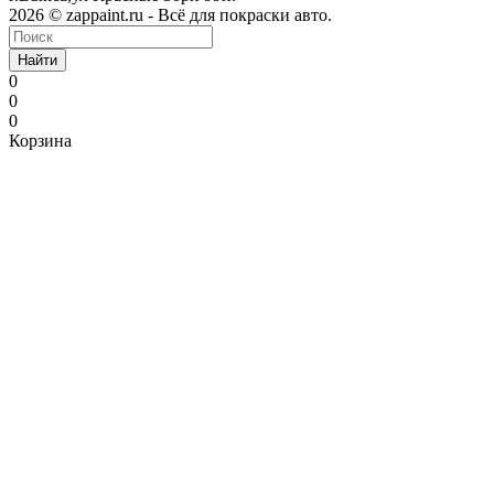
2026 © zappaint.ru - Всё для покраски авто.
Найти
0
0
0
Корзина