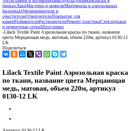
Антигравий и антикоррозия
Грунты
Добавки
Краски в
банках
Лаки
Мастики и мовили
Материалы в аэрозольных
баллонах
Обезжириватели и
очистители
Отвердители
Покрытие для
камер
Разбавители
Растворители
Ремонт пластика
Стеклоткани
и ремонтные сетки
Шпатлевки
-
Lilack Textile Paint Аэрозольная краска по ткани, название
цвета Мерцающая медь, матовая, объем 220м, артикул 0130-12
LK
Поделиться
Lilack Textile Paint Аэрозольная краска
по ткани, название цвета Мерцающая
медь, матовая, объем 220м, артикул
0130-12 LK
Артикул:
0130-12 LK