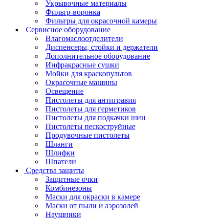
Укрывочные материалы
Фильтр-воронка
Фильтры для окрасочной камеры
Сервисное оборудование
Влагомаслоотделители
Диспенсеры, стойки и держатели
Дополнительное оборудование
Инфракрасные сушки
Мойки для краскопультов
Окрасочные машины
Освещение
Пистолеты для антигравия
Пистолеты для герметиков
Пистолеты для подкачки шин
Пистолеты пескоструйные
Продувочные пистолеты
Шланги
Шлифки
Шпатели
Средства защиты
Защитные очки
Комбинезоны
Маски для окраски в камере
Маски от пыли и аэрозолей
Наушники