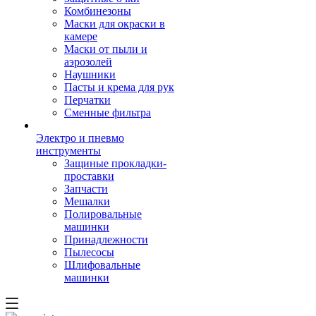
Комбинезоны
Маски для окраски в
камере
Маски от пыли и
аэрозолей
Наушники
Пасты и крема для рук
Перчатки
Сменные фильтра
Электро и пневмо
инструменты
Защиные прокладки-
проставки
Запчасти
Мешалки
Полировальные
машинки
Принадлежности
Пылесосы
Шлифовальные
машинки