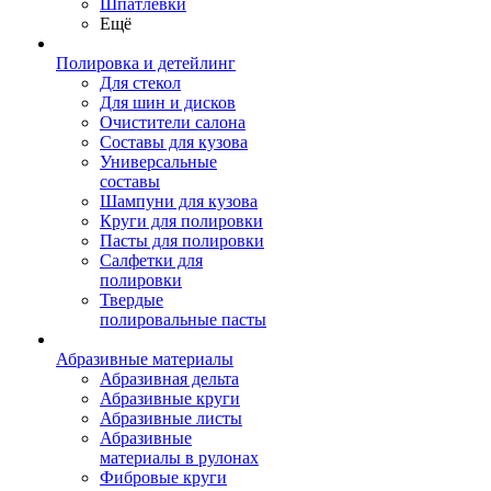
Шпатлевки
Ещё
Полировка и детейлинг
Для стекол
Для шин и дисков
Очистители салона
Составы для кузова
Универсальные
составы
Шампуни для кузова
Круги для полировки
Пасты для полировки
Салфетки для
полировки
Твердые
полировальные пасты
Абразивные материалы
Абразивная дельта
Абразивные круги
Абразивные листы
Абразивные
материалы в рулонах
Фибровые круги