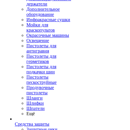
держатели
Дополнительное
оборудование
Инфракрасные сушки
Мойки для
краскопультов
Окрасочные машины
Освещение
Пистолеты для
антигравия
Пистолеты для
герметиков
Пистолеты для
подкачки шин
Пистолеты
пескоструйные
Продувочные
пистолеты
Шланги
Шлифки
Шпатели
Ещё
Средства защиты
Защитные очки