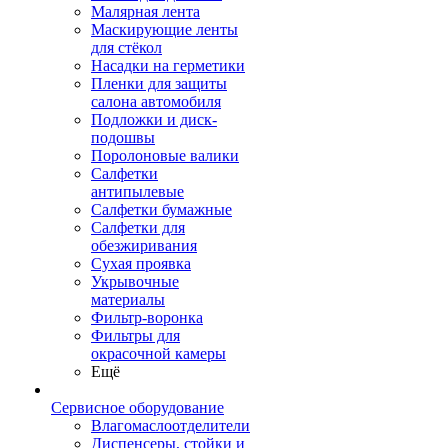
Малярная лента
Маскирующие ленты
для стёкол
Насадки на герметики
Пленки для защиты
салона автомобиля
Подложки и диск-
подошвы
Поролоновые валики
Салфетки
антипылевые
Салфетки бумажные
Салфетки для
обезжиривания
Сухая проявка
Укрывочные
материалы
Фильтр-воронка
Фильтры для
окрасочной камеры
Ещё
Сервисное оборудование
Влагомаслоотделители
Диспенсеры, стойки и