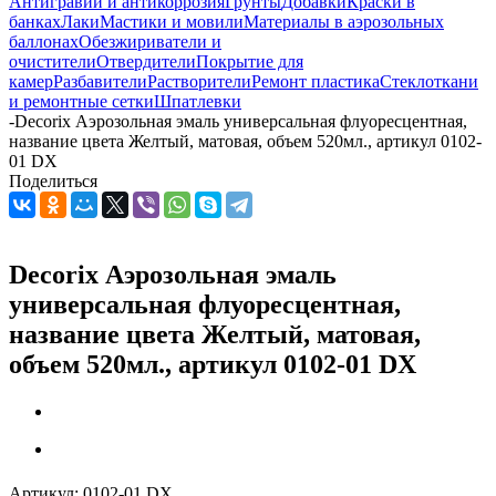
Антигравий и антикоррозия
Грунты
Добавки
Краски в
банках
Лаки
Мастики и мовили
Материалы в аэрозольных
баллонах
Обезжириватели и
очистители
Отвердители
Покрытие для
камер
Разбавители
Растворители
Ремонт пластика
Стеклоткани
и ремонтные сетки
Шпатлевки
-
Decorix Аэрозольная эмаль универсальная флуоресцентная,
название цвета Желтый, матовая, объем 520мл., артикул 0102-
01 DX
Поделиться
Decorix Аэрозольная эмаль
универсальная флуоресцентная,
название цвета Желтый, матовая,
объем 520мл., артикул 0102-01 DX
Артикул:
0102-01 DX