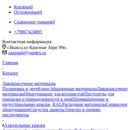
Корзина
0
Отложенные
0
Сравнение товаров
0
+79867424885
Контактная информация
г.Выкса,ул Красные Зори 99п.
zappaint@yandex.ru
Главная
-
Каталог
-
Лакокрасочные материалы
Полировка и детейлинг
Абразивные материалы
Лакокрасочные
материалы
Оборудование для колористов
Пистолеты для
покраски и принадлежности к ним
Промышленные и
индустриальные краски, RAL
Расходные материалы
Сервисное
оборудование
Средства защиты
Электро и пневмо
инструменты
-
Аэрозольные краски