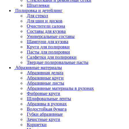
Стеклоткани и ремонтные сетки
Шпатлевки
Полировка и детейлинг
Для стекол
Для шин и дисков
Очистители салона
Составы для кузова
Универсальные составы
Шампуни для кузова
Круги для полировки
Пасты для полировки
Салфетки для полировки
Твердые полировальные пасты
Абразивные материалы
Абразивная дельта
Абразивные круги
Абразивные листы
Абразивные материалы в рулонах
Фибровые круги
Шлифовальные ленты
Абразивы в рулонах
Водостойкая бумага
Губки абразивные
Зачистные круги
Корщетки