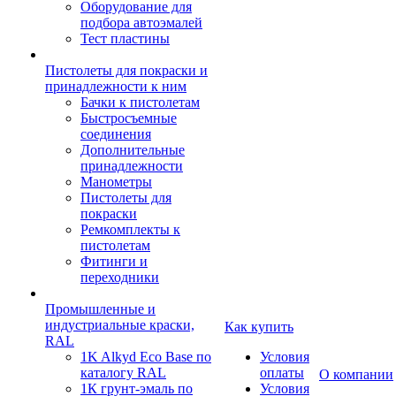
Оборудование для
подбора автоэмалей
Тест пластины
Пистолеты для покраски и
принадлежности к ним
Бачки к пистолетам
Быстросъемные
соединения
Дополнительные
принадлежности
Манометры
Пистолеты для
покраски
Ремкомплекты к
пистолетам
Фитинги и
переходники
Промышленные и
индустриальные краски,
Как купить
RAL
1K Alkyd Eco Base по
Условия
каталогу RAL
оплаты
О компании
1К грунт-эмаль по
Условия