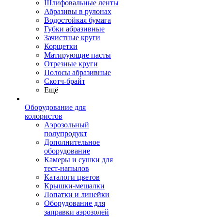
Шлифовальные ленты
Абразивы в рулонах
Водостойкая бумага
Губки абразивные
Зачистные круги
Корщетки
Матирующие пасты
Отрезные круги
Полосы абразивные
Скотч-брайт
Ещё
Оборудование для
колористов
Аэрозольный
полупродукт
Дополнительное
оборудование
Камеры и сушки для
тест-напылов
Каталоги цветов
Крышки-мешалки
Лопатки и линейки
Оборудование для
заправки аэрозолей