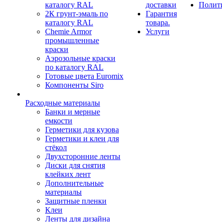
каталогу RAL
доставки
Полит
2К грунт-эмаль по
Гарантия
каталогу RAL
товара.
Chemie Armor
Услуги
промышленные
краски
Аэрозольные краски
по каталогу RAL
Готовые цвета Euromix
Компоненты Siro
Расходные материалы
Банки и мерные
емкости
Герметики для кузова
Герметики и клеи для
стёкол
Двухсторонние ленты
Диски для снятия
клейких лент
Дополнительные
материалы
Защитные пленки
Клеи
Ленты для дизайна