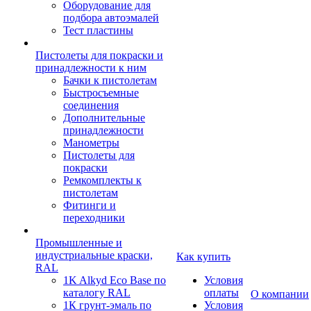
Оборудование для
подбора автоэмалей
Тест пластины
Пистолеты для покраски и
принадлежности к ним
Бачки к пистолетам
Быстросъемные
соединения
Дополнительные
принадлежности
Манометры
Пистолеты для
покраски
Ремкомплекты к
пистолетам
Фитинги и
переходники
Промышленные и
индустриальные краски,
Как купить
RAL
1K Alkyd Eco Base по
Условия
каталогу RAL
оплаты
О компании
1К грунт-эмаль по
Условия