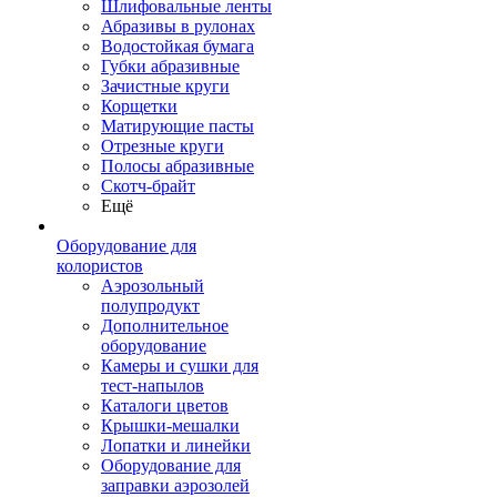
Шлифовальные ленты
Абразивы в рулонах
Водостойкая бумага
Губки абразивные
Зачистные круги
Корщетки
Матирующие пасты
Отрезные круги
Полосы абразивные
Скотч-брайт
Ещё
Оборудование для
колористов
Аэрозольный
полупродукт
Дополнительное
оборудование
Камеры и сушки для
тест-напылов
Каталоги цветов
Крышки-мешалки
Лопатки и линейки
Оборудование для
заправки аэрозолей