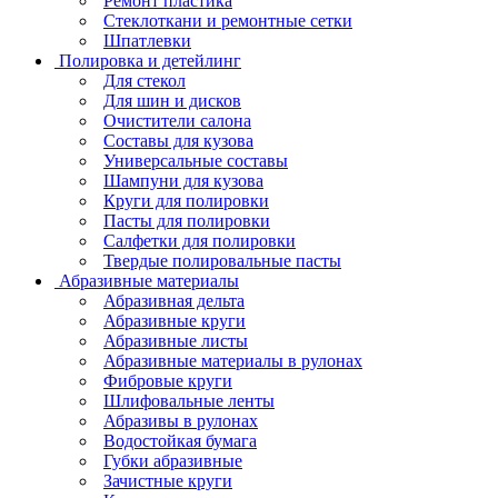
Ремонт пластика
Стеклоткани и ремонтные сетки
Шпатлевки
Полировка и детейлинг
Для стекол
Для шин и дисков
Очистители салона
Составы для кузова
Универсальные составы
Шампуни для кузова
Круги для полировки
Пасты для полировки
Салфетки для полировки
Твердые полировальные пасты
Абразивные материалы
Абразивная дельта
Абразивные круги
Абразивные листы
Абразивные материалы в рулонах
Фибровые круги
Шлифовальные ленты
Абразивы в рулонах
Водостойкая бумага
Губки абразивные
Зачистные круги