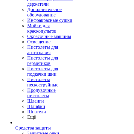
держатели
Дополнительное
оборудование
Инфракрасные сушки
Мойки для
краскопультов
Окрасочные машины
Освещение
Пистолеты для
антигравия
Пистолеты для
герметиков
Пистолеты для
подкачки шин
Пистолеты
пескоструйные
Продувочные
пистолеты
Шланги
Шлифки
Шпатели
Ещё
Средства защиты
Защитные очки