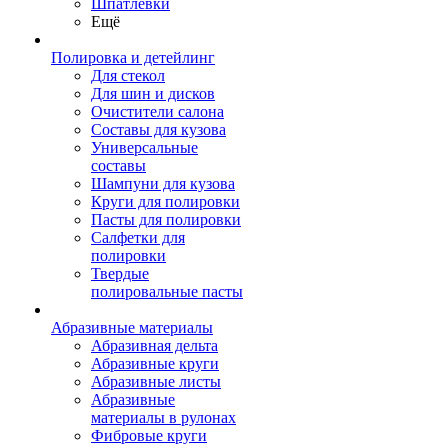
Шпатлевки
Ещё
Полировка и детейлинг
Для стекол
Для шин и дисков
Очистители салона
Составы для кузова
Универсальные
составы
Шампуни для кузова
Круги для полировки
Пасты для полировки
Салфетки для
полировки
Твердые
полировальные пасты
Абразивные материалы
Абразивная дельта
Абразивные круги
Абразивные листы
Абразивные
материалы в рулонах
Фибровые круги