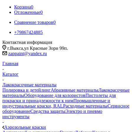
Корзина
0
Отложенные
0
Сравнение товаров
0
+79867424885
Контактная информация
г.Выкса,ул Красные Зори 99п.
zappaint@yandex.ru
Главная
-
Каталог
-
Лакокрасочные материалы
Полировка и детейлинг
Абразивные материалы
Лакокрасочные
материалы
Оборудование для колористов
Пистолеты для
покраски и принадлежности к ним
Промышленные и
индустриальные краски, RAL
Расходные материалы
Сервисное
оборудование
Средства защиты
Электро и пневмо
инструменты
-
Аэрозольные краски