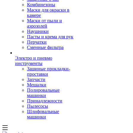
Комбинезоны
Маски для окраски в
камере
Маски от пыли и
аэрозолей
Наушники
Пасты и крема для рук
Перчатки
Сменные фильтра
Электро и пневмо
инструменты
Защиные прокладки-
проставки
Запчасти
Мешалки
Полировальные
машинки
Принадлежности
Пылесосы
Шлифовальные
машинки