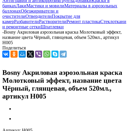
Антигравий и антикоррозия
Грунты
Добавки
Краски в
банках
Лаки
Мастики и мовили
Материалы в аэрозольных
баллонах
Обезжириватели и
очистители
Отвердители
Покрытие для
камер
Разбавители
Растворители
Ремонт пластика
Стеклоткани
и ремонтные сетки
Шпатлевки
-
Bosny Акриловая аэрозольная краска Молотковый эффект,
название цвета Чёрный, глянцевая, объем 520мл., артикул
H005
Поделиться
Bosny Акриловая аэрозольная краска
Молотковый эффект, название цвета
Чёрный, глянцевая, объем 520мл.,
артикул H005
Артикул:
H005