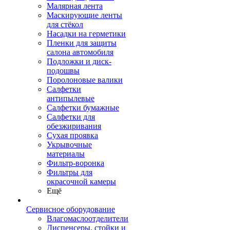
Малярная лента
Маскирующие ленты
для стёкол
Насадки на герметики
Пленки для защиты
салона автомобиля
Подложки и диск-
подошвы
Поролоновые валики
Салфетки
антипылевые
Салфетки бумажные
Салфетки для
обезжиривания
Сухая проявка
Укрывочные
материалы
Фильтр-воронка
Фильтры для
окрасочной камеры
Ещё
Сервисное оборудование
Влагомаслоотделители
Диспенсеры, стойки и