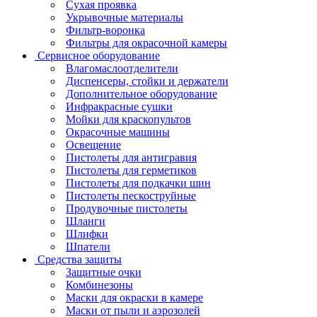
Сухая проявка
Укрывочные материалы
Фильтр-воронка
Фильтры для окрасочной камеры
Сервисное оборудование
Влагомаслоотделители
Диспенсеры, стойки и держатели
Дополнительное оборудование
Инфракрасные сушки
Мойки для краскопультов
Окрасочные машины
Освещение
Пистолеты для антигравия
Пистолеты для герметиков
Пистолеты для подкачки шин
Пистолеты пескоструйные
Продувочные пистолеты
Шланги
Шлифки
Шпатели
Средства защиты
Защитные очки
Комбинезоны
Маски для окраски в камере
Маски от пыли и аэрозолей