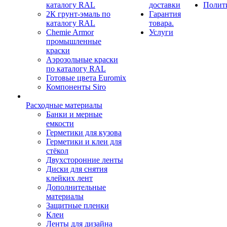
каталогу RAL
доставки
Полит
2К грунт-эмаль по
Гарантия
каталогу RAL
товара.
Chemie Armor
Услуги
промышленные
краски
Аэрозольные краски
по каталогу RAL
Готовые цвета Euromix
Компоненты Siro
Расходные материалы
Банки и мерные
емкости
Герметики для кузова
Герметики и клеи для
стёкол
Двухсторонние ленты
Диски для снятия
клейких лент
Дополнительные
материалы
Защитные пленки
Клеи
Ленты для дизайна