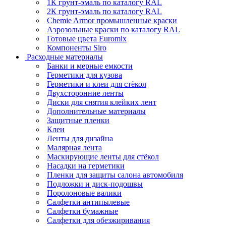
1К грунт-эмаль по каталогу RAL
2К грунт-эмаль по каталогу RAL
Chemie Armor промышленные краски
Аэрозольные краски по каталогу RAL
Готовые цвета Euromix
Компоненты Siro
Расходные материалы
Банки и мерные емкости
Герметики для кузова
Герметики и клеи для стёкол
Двухсторонние ленты
Диски для снятия клейких лент
Дополнительные материалы
Защитные пленки
Клеи
Ленты для дизайна
Малярная лента
Маскирующие ленты для стёкол
Насадки на герметики
Пленки для защиты салона автомобиля
Подложки и диск-подошвы
Поролоновые валики
Салфетки антипылевые
Салфетки бумажные
Салфетки для обезжиривания