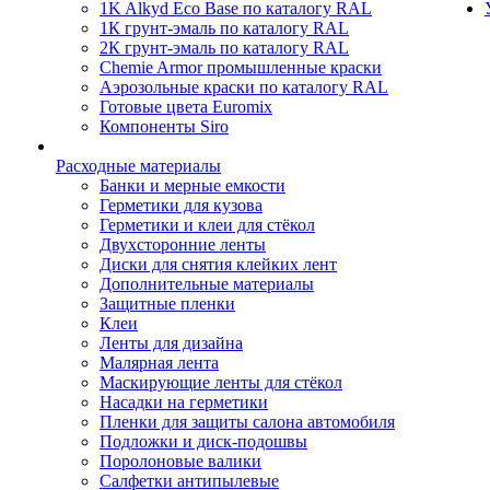
1K Alkyd Eco Base по каталогу RAL
1К грунт-эмаль по каталогу RAL
2К грунт-эмаль по каталогу RAL
Chemie Armor промышленные краски
Аэрозольные краски по каталогу RAL
Готовые цвета Euromix
Компоненты Siro
Расходные материалы
Банки и мерные емкости
Герметики для кузова
Герметики и клеи для стёкол
Двухсторонние ленты
Диски для снятия клейких лент
Дополнительные материалы
Защитные пленки
Клеи
Ленты для дизайна
Малярная лента
Маскирующие ленты для стёкол
Насадки на герметики
Пленки для защиты салона автомобиля
Подложки и диск-подошвы
Поролоновые валики
Салфетки антипылевые