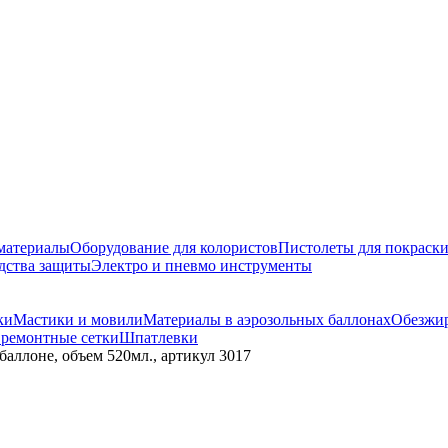
материалы
Оборудование для колористов
Пистолеты для покраск
дства защиты
Электро и пневмо инструменты
ки
Мастики и мовили
Материалы в аэрозольных баллонах
Обезжир
 ремонтные сетки
Шпатлевки
баллоне, объем 520мл., артикул 3017