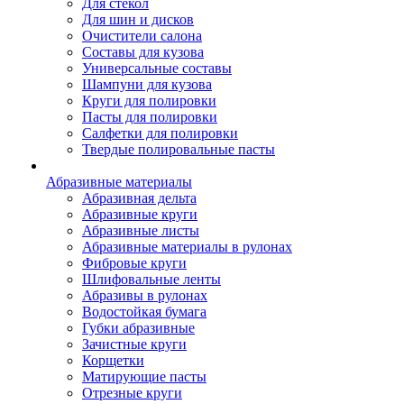
Для стекол
Для шин и дисков
Очистители салона
Составы для кузова
Универсальные составы
Шампуни для кузова
Круги для полировки
Пасты для полировки
Салфетки для полировки
Твердые полировальные пасты
Абразивные материалы
Абразивная дельта
Абразивные круги
Абразивные листы
Абразивные материалы в рулонах
Фибровые круги
Шлифовальные ленты
Абразивы в рулонах
Водостойкая бумага
Губки абразивные
Зачистные круги
Корщетки
Матирующие пасты
Отрезные круги