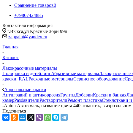
Сравнение товаров
0
+79867424885
Контактная информация
г.Выкса,ул Красные Зори 99п.
zappaint@yandex.ru
Главная
-
Каталог
-
Лакокрасочные материалы
Полировка и детейлинг
Абразивные материалы
Лакокрасочные 
краски, RAL
Расходные материалы
Сервисное оборудование
Сре
-
Аэрозольные краски
Антигравий и антикоррозия
Грунты
Добавки
Краски в банках
Ла
камер
Разбавители
Растворители
Ремонт пластика
Стеклоткани и
-
Auton Автоэмаль, название цвета 440 атлантик, в аэрозольном 
Поделиться