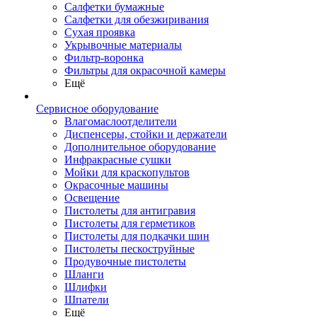
Салфетки бумажные
Салфетки для обезжиривания
Сухая проявка
Укрывочные материалы
Фильтр-воронка
Фильтры для окрасочной камеры
Ещё
Сервисное оборудование
Влагомаслоотделители
Диспенсеры, стойки и держатели
Дополнительное оборудование
Инфракрасные сушки
Мойки для краскопультов
Окрасочные машины
Освещение
Пистолеты для антигравия
Пистолеты для герметиков
Пистолеты для подкачки шин
Пистолеты пескоструйные
Продувочные пистолеты
Шланги
Шлифки
Шпатели
Ещё