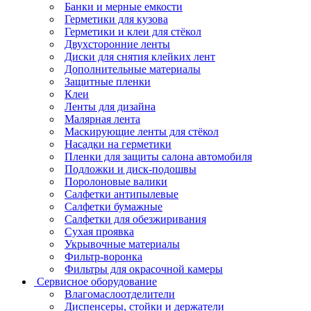
Банки и мерные емкости
Герметики для кузова
Герметики и клеи для стёкол
Двухсторонние ленты
Диски для снятия клейких лент
Дополнительные материалы
Защитные пленки
Клеи
Ленты для дизайна
Малярная лента
Маскирующие ленты для стёкол
Насадки на герметики
Пленки для защиты салона автомобиля
Подложки и диск-подошвы
Поролоновые валики
Салфетки антипылевые
Салфетки бумажные
Салфетки для обезжиривания
Сухая проявка
Укрывочные материалы
Фильтр-воронка
Фильтры для окрасочной камеры
Сервисное оборудование
Влагомаслоотделители
Диспенсеры, стойки и держатели