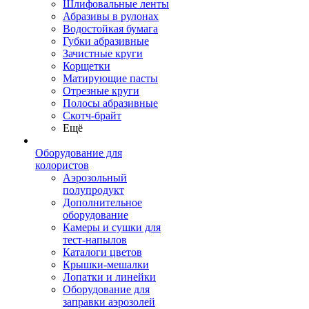
Шлифовальные ленты
Абразивы в рулонах
Водостойкая бумага
Губки абразивные
Зачистные круги
Корщетки
Матирующие пасты
Отрезные круги
Полосы абразивные
Скотч-брайт
Ещё
Оборудование для
колористов
Аэрозольный
полупродукт
Дополнительное
оборудование
Камеры и сушки для
тест-напылов
Каталоги цветов
Крышки-мешалки
Лопатки и линейки
Оборудование для
заправки аэрозолей