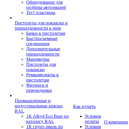
Оборудование для
подбора автоэмалей
Тест пластины
Пистолеты для покраски и
принадлежности к ним
Бачки к пистолетам
Быстросъемные
соединения
Дополнительные
принадлежности
Манометры
Пистолеты для
покраски
Ремкомплекты к
пистолетам
Фитинги и
переходники
Промышленные и
индустриальные краски,
Как купить
RAL
1K Alkyd Eco Base по
Условия
каталогу RAL
оплаты
О компании
1К грунт-эмаль по
Условия