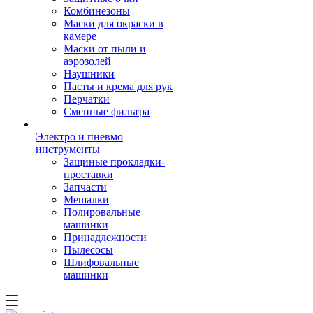
Комбинезоны
Маски для окраски в
камере
Маски от пыли и
аэрозолей
Наушники
Пасты и крема для рук
Перчатки
Сменные фильтра
Электро и пневмо
инструменты
Защиные прокладки-
проставки
Запчасти
Мешалки
Полировальные
машинки
Принадлежности
Пылесосы
Шлифовальные
машинки