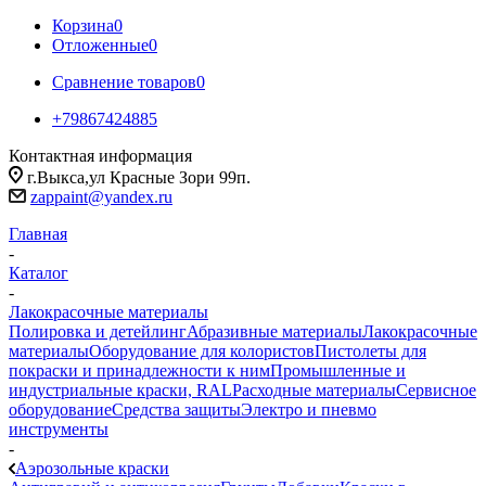
Корзина
0
Отложенные
0
Сравнение товаров
0
+79867424885
Контактная информация
г.Выкса,ул Красные Зори 99п.
zappaint@yandex.ru
Главная
-
Каталог
-
Лакокрасочные материалы
Полировка и детейлинг
Абразивные материалы
Лакокрасочные
материалы
Оборудование для колористов
Пистолеты для
покраски и принадлежности к ним
Промышленные и
индустриальные краски, RAL
Расходные материалы
Сервисное
оборудование
Средства защиты
Электро и пневмо
инструменты
-
Аэрозольные краски