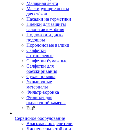
Малярная лента
Маскирующие ленты
для стёкол
Насадки на герметики
Пленки для защиты
салона автомобиля
Подложки и диск-
подошвы
Поролоновые валики
Салфетки
антипылевые
Салфетки бумажные
Салфетки для
обезжиривания
Сухая проявка
Укрывочные
материалы
Фильтр-воронка
Фильтры для
окрасочной камеры
Ещё
Сервисное оборудование
Влагомаслоотделители
Диспенсеры, стойки и