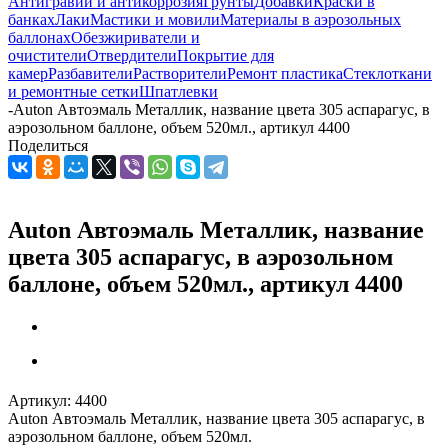
Антигравий и антикоррозия
Грунты
Добавки
Краски в
банках
Лаки
Мастики и мовили
Материалы в аэрозольных
баллонах
Обезжириватели и
очистители
Отвердители
Покрытие для
камер
Разбавители
Растворители
Ремонт пластика
Стеклоткани
и ремонтные сетки
Шпатлевки
-
Auton Автоэмаль Металлик, название цвета 305 аспарагус, в
аэрозольном баллоне, объем 520мл., артикул 4400
Поделиться
Auton Автоэмаль Металлик, название
цвета 305 аспарагус, в аэрозольном
баллоне, объем 520мл., артикул 4400
Артикул:
4400
Auton Автоэмаль Металлик, название цвета 305 аспарагус, в
аэрозольном баллоне, объем 520мл.