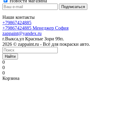
Новости магазина
Наши контакты
+79867424885
+79867424885
Менеджер София
zappaint@yandex.ru
г.Выкса,ул Красные Зори 99п.
2026 © zappaint.ru - Всё для покраски авто.
Найти
0
0
0
Корзина