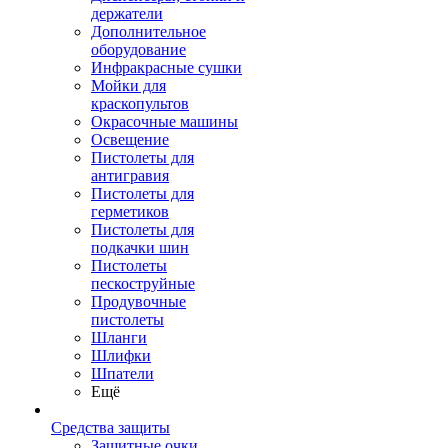
держатели
Дополнительное
оборудование
Инфракрасные сушки
Мойки для
краскопультов
Окрасочные машины
Освещение
Пистолеты для
антигравия
Пистолеты для
герметиков
Пистолеты для
подкачки шин
Пистолеты
пескоструйные
Продувочные
пистолеты
Шланги
Шлифки
Шпатели
Ещё
Средства защиты
Защитные очки