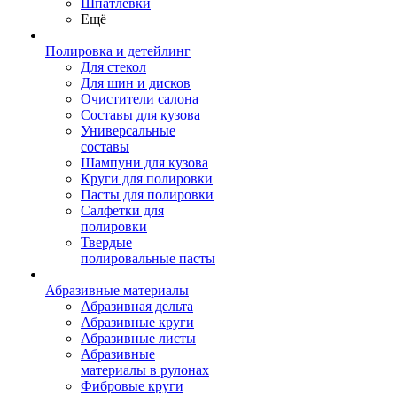
Шпатлевки
Ещё
Полировка и детейлинг
Для стекол
Для шин и дисков
Очистители салона
Составы для кузова
Универсальные
составы
Шампуни для кузова
Круги для полировки
Пасты для полировки
Салфетки для
полировки
Твердые
полировальные пасты
Абразивные материалы
Абразивная дельта
Абразивные круги
Абразивные листы
Абразивные
материалы в рулонах
Фибровые круги