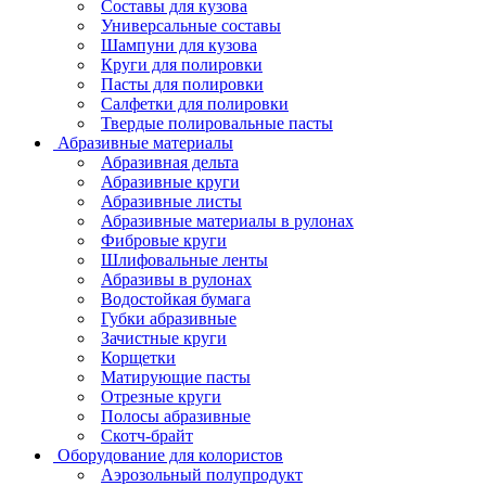
Составы для кузова
Универсальные составы
Шампуни для кузова
Круги для полировки
Пасты для полировки
Салфетки для полировки
Твердые полировальные пасты
Абразивные материалы
Абразивная дельта
Абразивные круги
Абразивные листы
Абразивные материалы в рулонах
Фибровые круги
Шлифовальные ленты
Абразивы в рулонах
Водостойкая бумага
Губки абразивные
Зачистные круги
Корщетки
Матирующие пасты
Отрезные круги
Полосы абразивные
Скотч-брайт
Оборудование для колористов
Аэрозольный полупродукт