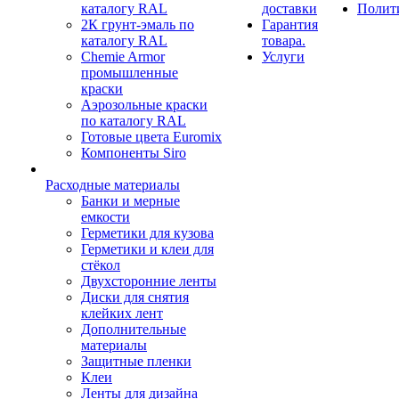
каталогу RAL
доставки
Полит
2К грунт-эмаль по
Гарантия
каталогу RAL
товара.
Chemie Armor
Услуги
промышленные
краски
Аэрозольные краски
по каталогу RAL
Готовые цвета Euromix
Компоненты Siro
Расходные материалы
Банки и мерные
емкости
Герметики для кузова
Герметики и клеи для
стёкол
Двухсторонние ленты
Диски для снятия
клейких лент
Дополнительные
материалы
Защитные пленки
Клеи
Ленты для дизайна