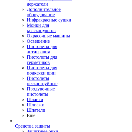
держатели
Дополнительное
оборудование
Инфракрасные сушки
Мойки для
краскопультов
Окрасочные машины
Освещение
Пистолеты для
антигравия
Пистолеты для
герметиков
Пистолеты для
подкачки шин
Пистолеты
пескоструйные
Продувочные
пистолеты
Шланги
Шлифки
Шпатели
Ещё
Средства защиты
Защитные очки