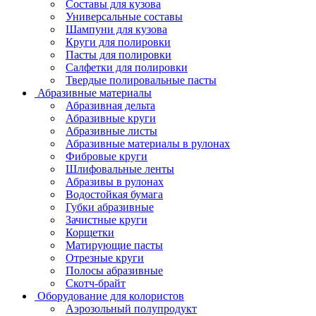
Составы для кузова
Универсальные составы
Шампуни для кузова
Круги для полировки
Пасты для полировки
Салфетки для полировки
Твердые полировальные пасты
Абразивные материалы
Абразивная дельта
Абразивные круги
Абразивные листы
Абразивные материалы в рулонах
Фибровые круги
Шлифовальные ленты
Абразивы в рулонах
Водостойкая бумага
Губки абразивные
Зачистные круги
Корщетки
Матирующие пасты
Отрезные круги
Полосы абразивные
Скотч-брайт
Оборудование для колористов
Аэрозольный полупродукт