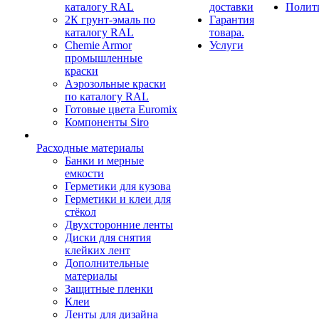
каталогу RAL
доставки
Полит
2К грунт-эмаль по
Гарантия
каталогу RAL
товара.
Chemie Armor
Услуги
промышленные
краски
Аэрозольные краски
по каталогу RAL
Готовые цвета Euromix
Компоненты Siro
Расходные материалы
Банки и мерные
емкости
Герметики для кузова
Герметики и клеи для
стёкол
Двухсторонние ленты
Диски для снятия
клейких лент
Дополнительные
материалы
Защитные пленки
Клеи
Ленты для дизайна