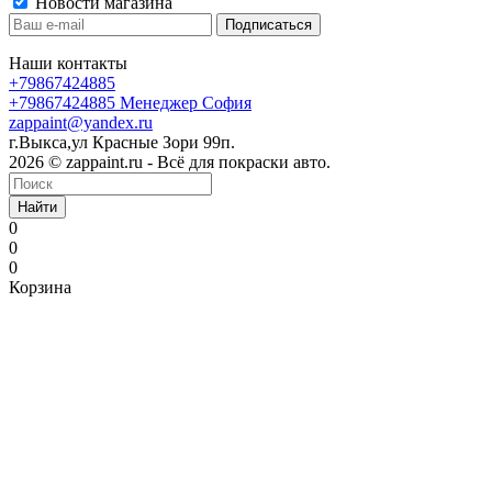
Новости магазина
Наши контакты
+79867424885
+79867424885
Менеджер София
zappaint@yandex.ru
г.Выкса,ул Красные Зори 99п.
2026 © zappaint.ru - Всё для покраски авто.
Найти
0
0
0
Корзина