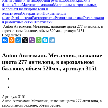
Антигравий и антикоррозия
Грунты
Добавки
Краски в
банках
Лаки
Мастики и мовили
Материалы в аэрозольных
баллонах
Обезжириватели и
очистители
Отвердители
Покрытие для
камер
Разбавители
Растворители
Ремонт пластика
Стеклоткани
и ремонтные сетки
Шпатлевки
-
Auton Автоэмаль Металлик, название цвета 277 антилопа, в
аэрозольном баллоне, объем 520мл., артикул 3151
Поделиться
Auton Автоэмаль Металлик, название
цвета 277 антилопа, в аэрозольном
баллоне, объем 520мл., артикул 3151
Артикул:
3151
Auton Автоэмаль Металлик, название цвета 277 антилопа, в
аэрозольном баллоне, объем 520мл.