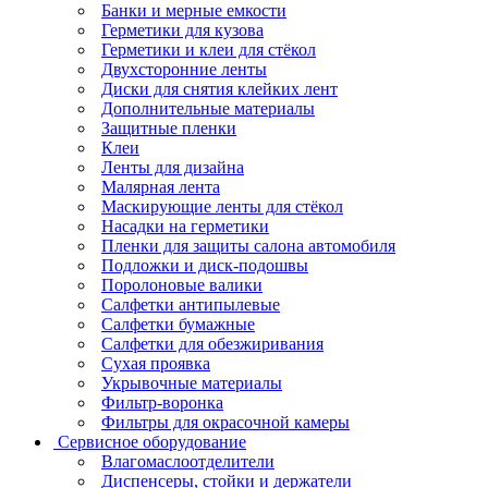
Банки и мерные емкости
Герметики для кузова
Герметики и клеи для стёкол
Двухсторонние ленты
Диски для снятия клейких лент
Дополнительные материалы
Защитные пленки
Клеи
Ленты для дизайна
Малярная лента
Маскирующие ленты для стёкол
Насадки на герметики
Пленки для защиты салона автомобиля
Подложки и диск-подошвы
Поролоновые валики
Салфетки антипылевые
Салфетки бумажные
Салфетки для обезжиривания
Сухая проявка
Укрывочные материалы
Фильтр-воронка
Фильтры для окрасочной камеры
Сервисное оборудование
Влагомаслоотделители
Диспенсеры, стойки и держатели