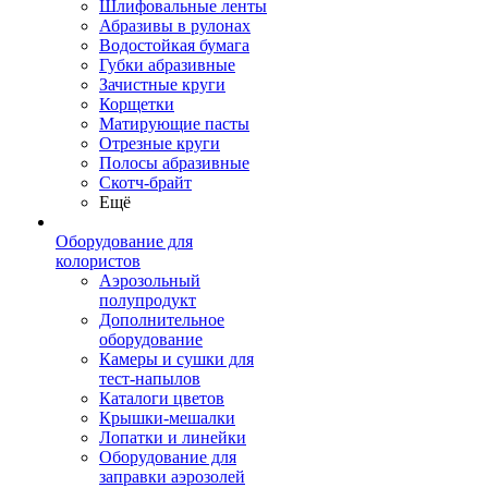
Шлифовальные ленты
Абразивы в рулонах
Водостойкая бумага
Губки абразивные
Зачистные круги
Корщетки
Матирующие пасты
Отрезные круги
Полосы абразивные
Скотч-брайт
Ещё
Оборудование для
колористов
Аэрозольный
полупродукт
Дополнительное
оборудование
Камеры и сушки для
тест-напылов
Каталоги цветов
Крышки-мешалки
Лопатки и линейки
Оборудование для
заправки аэрозолей