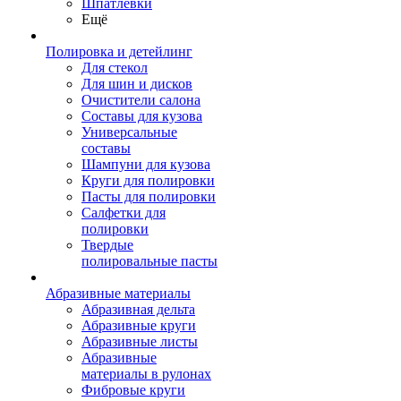
Шпатлевки
Ещё
Полировка и детейлинг
Для стекол
Для шин и дисков
Очистители салона
Составы для кузова
Универсальные
составы
Шампуни для кузова
Круги для полировки
Пасты для полировки
Салфетки для
полировки
Твердые
полировальные пасты
Абразивные материалы
Абразивная дельта
Абразивные круги
Абразивные листы
Абразивные
материалы в рулонах
Фибровые круги