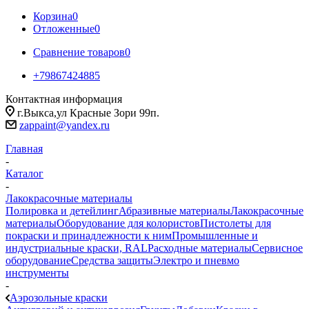
Корзина
0
Отложенные
0
Сравнение товаров
0
+79867424885
Контактная информация
г.Выкса,ул Красные Зори 99п.
zappaint@yandex.ru
Главная
-
Каталог
-
Лакокрасочные материалы
Полировка и детейлинг
Абразивные материалы
Лакокрасочные
материалы
Оборудование для колористов
Пистолеты для
покраски и принадлежности к ним
Промышленные и
индустриальные краски, RAL
Расходные материалы
Сервисное
оборудование
Средства защиты
Электро и пневмо
инструменты
-
Аэрозольные краски