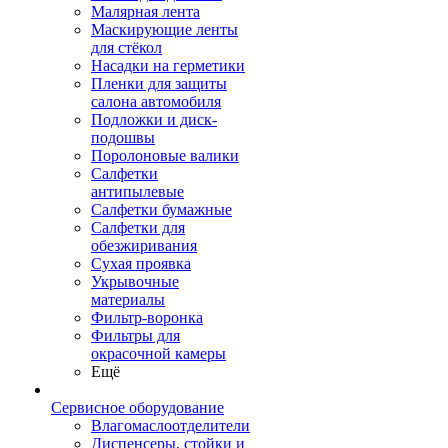
Малярная лента
Маскирующие ленты
для стёкол
Насадки на герметики
Пленки для защиты
салона автомобиля
Подложки и диск-
подошвы
Поролоновые валики
Салфетки
антипылевые
Салфетки бумажные
Салфетки для
обезжиривания
Сухая проявка
Укрывочные
материалы
Фильтр-воронка
Фильтры для
окрасочной камеры
Ещё
Сервисное оборудование
Влагомаслоотделители
Диспенсеры, стойки и