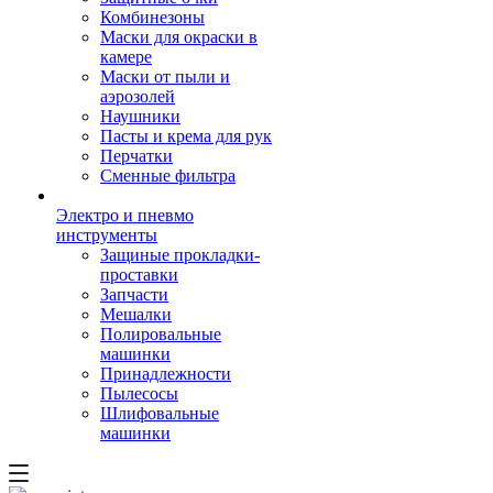
Комбинезоны
Маски для окраски в
камере
Маски от пыли и
аэрозолей
Наушники
Пасты и крема для рук
Перчатки
Сменные фильтра
Электро и пневмо
инструменты
Защиные прокладки-
проставки
Запчасти
Мешалки
Полировальные
машинки
Принадлежности
Пылесосы
Шлифовальные
машинки