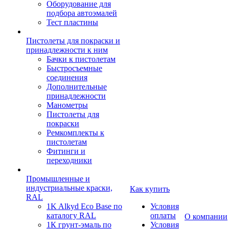
Оборудование для
подбора автоэмалей
Тест пластины
Пистолеты для покраски и
принадлежности к ним
Бачки к пистолетам
Быстросъемные
соединения
Дополнительные
принадлежности
Манометры
Пистолеты для
покраски
Ремкомплекты к
пистолетам
Фитинги и
переходники
Промышленные и
индустриальные краски,
Как купить
RAL
1K Alkyd Eco Base по
Условия
каталогу RAL
оплаты
О компании
1К грунт-эмаль по
Условия