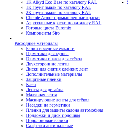
1K Alkyd Eco Base по каталогу RAL
1К грунт-эмаль по каталогу RAL
2К грунт-эмаль по каталогу RAL
Chemie Armor промышленные краски
Аэрозольные краски по каталогу RAL
Готовые цвета Euromix
Компоненты Siro
Расходные материалы
Банки и мерные емкости
Герметики для кузова
Герметики и клеи для стёкол
Двухсторонние ленты
Диски для снятия клейких лент
Дополнительные материалы
Защитные пленки
Клеи
Ленты для дизайна
Малярная лента
Маскирующие ленты для стёкол
Насадки на герметики
Пленки для защиты салона автомобиля
Подложки и диск-подошвы
Поролоновые валики
Салфетки антипылевые