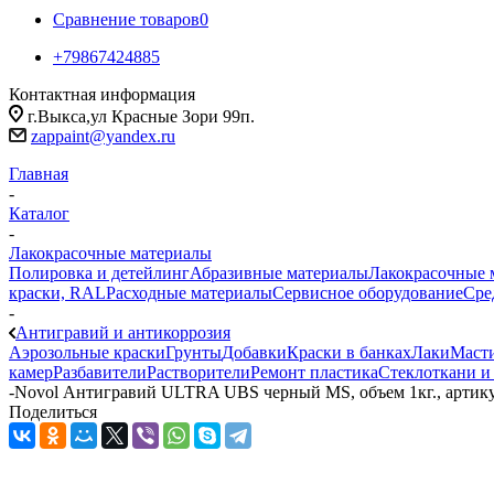
Сравнение товаров
0
+79867424885
Контактная информация
г.Выкса,ул Красные Зори 99п.
zappaint@yandex.ru
Главная
-
Каталог
-
Лакокрасочные материалы
Полировка и детейлинг
Абразивные материалы
Лакокрасочные 
краски, RAL
Расходные материалы
Сервисное оборудование
Сре
-
Антигравий и антикоррозия
Аэрозольные краски
Грунты
Добавки
Краски в банках
Лаки
Маст
камер
Разбавители
Растворители
Ремонт пластика
Стеклоткани и
-
Novol Антигравий ULTRA UBS черный MS, объем 1кг., артику
Поделиться