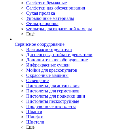
Салфетки бумажные
Салфетки для обезжиривания
Сухая проявка
Укрывочные материалы
Фильтр-воронка
Фильтры для окрасочной камеры
Ещё
Сервисное оборудование
Влагомаслоотделители
Диспенсеры, стойки и держатели
Дополнительное оборудование
Инфракрасные сушки
Мойки для краскопультов
Окрасочные машины
Освещение
Пистолеты для антигравия
Пистолеты для герметиков
Пистолеты для подкачки шин
Пистолеты пескоструйные
Продувочные пистолеты
Шланги
Шлифки
Шпатели
Ещё