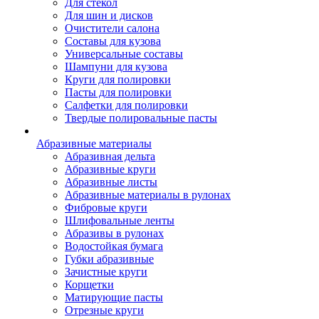
Для стекол
Для шин и дисков
Очистители салона
Составы для кузова
Универсальные составы
Шампуни для кузова
Круги для полировки
Пасты для полировки
Салфетки для полировки
Твердые полировальные пасты
Абразивные материалы
Абразивная дельта
Абразивные круги
Абразивные листы
Абразивные материалы в рулонах
Фибровые круги
Шлифовальные ленты
Абразивы в рулонах
Водостойкая бумага
Губки абразивные
Зачистные круги
Корщетки
Матирующие пасты
Отрезные круги