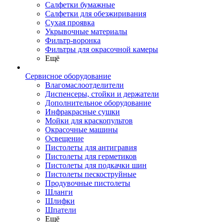
Салфетки бумажные
Салфетки для обезжиривания
Сухая проявка
Укрывочные материалы
Фильтр-воронка
Фильтры для окрасочной камеры
Ещё
Сервисное оборудование
Влагомаслоотделители
Диспенсеры, стойки и держатели
Дополнительное оборудование
Инфракрасные сушки
Мойки для краскопультов
Окрасочные машины
Освещение
Пистолеты для антигравия
Пистолеты для герметиков
Пистолеты для подкачки шин
Пистолеты пескоструйные
Продувочные пистолеты
Шланги
Шлифки
Шпатели
Ещё