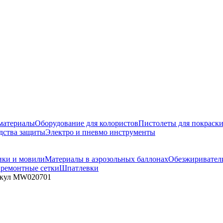
материалы
Оборудование для колористов
Пистолеты для покраск
дства защиты
Электро и пневмо инструменты
ики и мовили
Материалы в аэрозольных баллонах
Обезжириватели
 ремонтные сетки
Шпатлевки
тикул MW020701