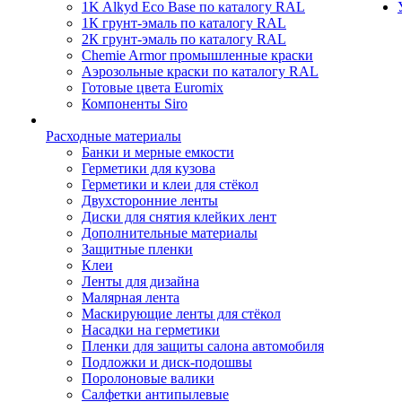
1K Alkyd Eco Base по каталогу RAL
1К грунт-эмаль по каталогу RAL
2К грунт-эмаль по каталогу RAL
Chemie Armor промышленные краски
Аэрозольные краски по каталогу RAL
Готовые цвета Euromix
Компоненты Siro
Расходные материалы
Банки и мерные емкости
Герметики для кузова
Герметики и клеи для стёкол
Двухсторонние ленты
Диски для снятия клейких лент
Дополнительные материалы
Защитные пленки
Клеи
Ленты для дизайна
Малярная лента
Маскирующие ленты для стёкол
Насадки на герметики
Пленки для защиты салона автомобиля
Подложки и диск-подошвы
Поролоновые валики
Салфетки антипылевые