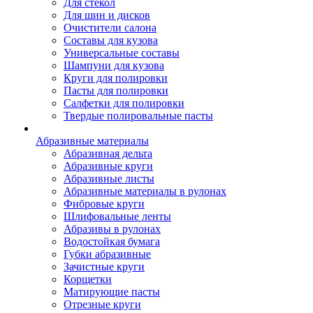
Для стекол
Для шин и дисков
Очистители салона
Составы для кузова
Универсальные составы
Шампуни для кузова
Круги для полировки
Пасты для полировки
Салфетки для полировки
Твердые полировальные пасты
Абразивные материалы
Абразивная дельта
Абразивные круги
Абразивные листы
Абразивные материалы в рулонах
Фибровые круги
Шлифовальные ленты
Абразивы в рулонах
Водостойкая бумага
Губки абразивные
Зачистные круги
Корщетки
Матирующие пасты
Отрезные круги