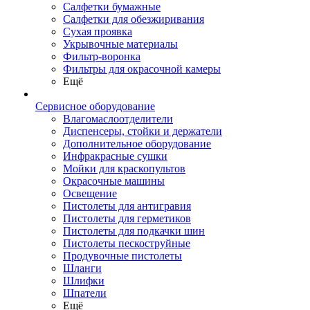
Салфетки бумажные
Салфетки для обезжиривания
Сухая проявка
Укрывочные материалы
Фильтр-воронка
Фильтры для окрасочной камеры
Ещё
Сервисное оборудование
Влагомаслоотделители
Диспенсеры, стойки и держатели
Дополнительное оборудование
Инфракрасные сушки
Мойки для краскопультов
Окрасочные машины
Освещение
Пистолеты для антигравия
Пистолеты для герметиков
Пистолеты для подкачки шин
Пистолеты пескоструйные
Продувочные пистолеты
Шланги
Шлифки
Шпатели
Ещё