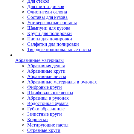
Для стекол
Для шин и дисков
Очистители салона
Составы для кузова
Универсальные составы
Шампуни для кузова
Круги для полировки
Пасты для полировки
Салфетки для полировки
Твердые полировальные пасты
Абразивные материалы
Абразивная дельта
Абразивные круги
Абразивные листы
Абразивные материалы в рулонах
Фибровые круги
Шлифовальные ленты
Абразивы в рулонах
Водостойкая бумага
Губки абразивные
Зачистные круги
Корщетки
Матирующие пасты
Отрезные круги