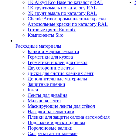
1K Alkyd Eco Base по каталогу RAL
1К грунт-эмаль по каталогу RAL
2К грунт-эмаль по каталогу RAL
Chemie Armor промышленные краски
Аэрозольные краски по каталогу RAL
Готовые цвета Euromix
Компоненты Siro
Расходные материалы
Банки и мерные емкости
Герметики для кузова
Герметики и клеи для стёкол
Двухсторонние ленты
Диски для снятия клейких лент
Дополнительные материалы
Защитные пленки
Клеи
Ленты для дизайна
Малярная лента
Маскирующие ленты для стёкол
Насадки на герметики
Пленки для защиты салона автомобиля
Подложки и диск-подошвы
Поролоновые валики
Салфетки антипылевые