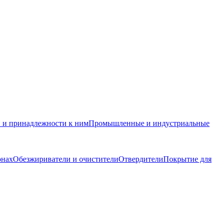
и и принадлежности к ним
Промышленные и индустриальные
онах
Обезжириватели и очистители
Отвердители
Покрытие для