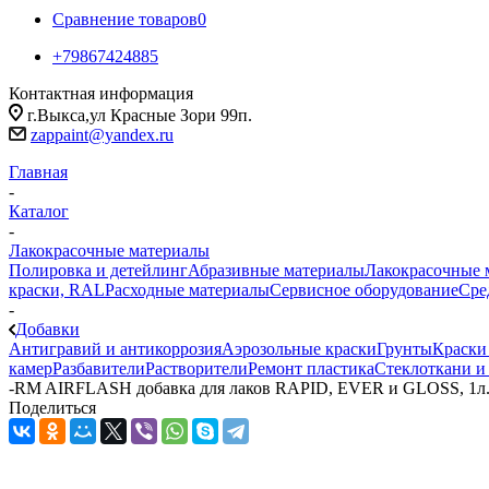
Сравнение товаров
0
+79867424885
Контактная информация
г.Выкса,ул Красные Зори 99п.
zappaint@yandex.ru
Главная
-
Каталог
-
Лакокрасочные материалы
Полировка и детейлинг
Абразивные материалы
Лакокрасочные 
краски, RAL
Расходные материалы
Сервисное оборудование
Сре
-
Добавки
Антигравий и антикоррозия
Аэрозольные краски
Грунты
Краски
камер
Разбавители
Растворители
Ремонт пластика
Стеклоткани и
-
RM AIRFLASH добавка для лаков RAPID, EVER и GLOSS, 1л.,
Поделиться