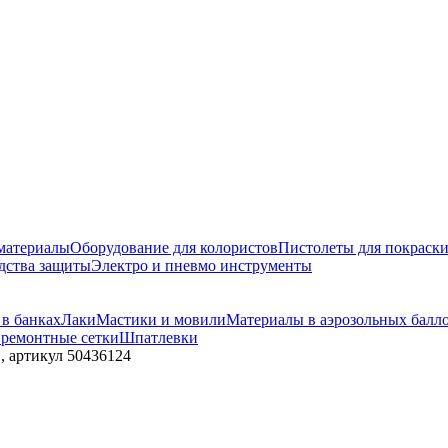
материалы
Оборудование для колористов
Пистолеты для покраск
дства защиты
Электро и пневмо инструменты
 в банках
Лаки
Мастики и мовили
Материалы в аэрозольных балл
 ремонтные сетки
Шпатлевки
 артикул 50436124