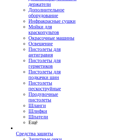
держатели
Дополнительное
оборудование
Инфракрасные сушки
Мойки для
краскопультов
Окрасочные машины
Освещение
Пистолеты для
антигравия
Пистолеты для
герметиков
Пистолеты для
подкачки шин
Пистолеты
пескоструйные
Продувочные
пистолеты
Шланги
Шлифки
Шпатели
Ещё
Средства защиты
Защитные очки