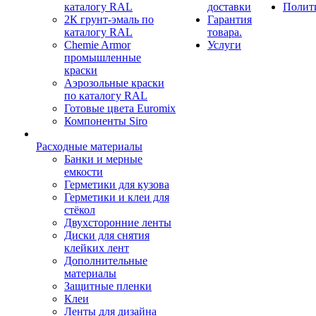
каталогу RAL
доставки
Полит
2К грунт-эмаль по
Гарантия
каталогу RAL
товара.
Chemie Armor
Услуги
промышленные
краски
Аэрозольные краски
по каталогу RAL
Готовые цвета Euromix
Компоненты Siro
Расходные материалы
Банки и мерные
емкости
Герметики для кузова
Герметики и клеи для
стёкол
Двухсторонние ленты
Диски для снятия
клейких лент
Дополнительные
материалы
Защитные пленки
Клеи
Ленты для дизайна