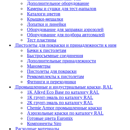
Дополнительное оборудование
Камеры и сушки для тест-напылов
Каталоги цветов
Крышки-мешалки
Лопатки и линейки
Оборудование для заправки аэрозолей
Оборудование для подбора автоэмалей
Тест пластины
Пистолеты для покраски и принадлежности к ним
Бачки к пистолетам
Быстросъемные соединения
Дополнительные принадлежности
Манометры
Пистолеты для покраски
Ремкомплекты к пистолетам
Фитинги и переходники
Промышленные и индустриальные краски, RAL
1K Alkyd Eco Base по каталогу RAL
1К грунт-эмаль по каталогу RAL
2К грунт-эмаль по каталогу RAL
Chemie Armor промышленные краски
Аэрозольные краски по каталогу RAL
Готовые цвета Euromix
Компоненты Siro
Расходные материалы