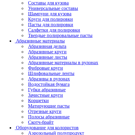
Составы для кузова
Универсальные составы
Шампуни для кузова
Круги для полировки
Пасты для полировки
Салфетки для полировки
Твердые полировальные пасты
Абразивные материалы
Абразивная дельта
Абразивные круги
Абразивные листы
Абразивные материалы в рулонах
Фибровые круги
Шлифовальные ленты
Абразивы в рулонах
Водостойкая бумага
Губки абразивные
Зачистные круги
Корщетки
Матирующие пасты
Отрезные круги
Полосы абразивные
Скотч-брайт
Оборудование для колористов
Аэрозольный полупродукт