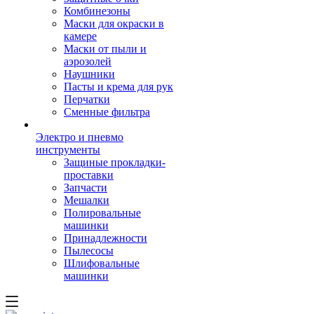
Комбинезоны
Маски для окраски в
камере
Маски от пыли и
аэрозолей
Наушники
Пасты и крема для рук
Перчатки
Сменные фильтра
Электро и пневмо
инструменты
Защиные прокладки-
проставки
Запчасти
Мешалки
Полировальные
машинки
Принадлежности
Пылесосы
Шлифовальные
машинки