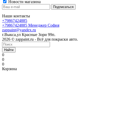
Новости магазина
Наши контакты
+79867424885
+79867424885
Менеджер София
zappaint@yandex.ru
г.Выкса,ул Красные Зори 99п.
2026 © zappaint.ru - Всё для покраски авто.
Найти
0
0
0
Корзина