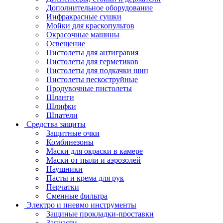
Дополнительное оборудование
Инфракрасные сушки
Мойки для краскопультов
Окрасочные машины
Освещение
Пистолеты для антигравия
Пистолеты для герметиков
Пистолеты для подкачки шин
Пистолеты пескоструйные
Продувочные пистолеты
Шланги
Шлифки
Шпатели
Средства защиты
Защитные очки
Комбинезоны
Маски для окраски в камере
Маски от пыли и аэрозолей
Наушники
Пасты и крема для рук
Перчатки
Сменные фильтра
Электро и пневмо инструменты
Защиные прокладки-проставки
Запчасти