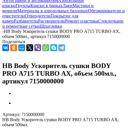
Антигравий и антикоррозия
Аэрозольные
краски
Грунты
Краски в банках
Лаки
Мастики и
мовили
Материалы в аэрозольных баллонах
Обезжириватели и
очистители
Отвердители
Покрытие для
камер
Разбавители
Растворители
Ремонт пластика
Стеклоткани
и ремонтные сетки
Шпатлевки
-
HB Body Ускоритель сушки BODY PRO А715 TURBO AX,
объем 500мл., артикул 7150000000
Поделиться
HB Body Ускоритель сушки BODY
PRO А715 TURBO AX, объем 500мл.,
артикул 7150000000
Артикул:
7150000000
HB Body Ускоритель сушки BODY PRO А715 TURBO AX,
объем 500мл.