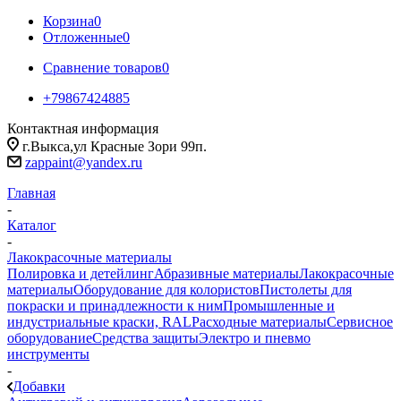
Корзина
0
Отложенные
0
Сравнение товаров
0
+79867424885
Контактная информация
г.Выкса,ул Красные Зори 99п.
zappaint@yandex.ru
Главная
-
Каталог
-
Лакокрасочные материалы
Полировка и детейлинг
Абразивные материалы
Лакокрасочные
материалы
Оборудование для колористов
Пистолеты для
покраски и принадлежности к ним
Промышленные и
индустриальные краски, RAL
Расходные материалы
Сервисное
оборудование
Средства защиты
Электро и пневмо
инструменты
-
Добавки