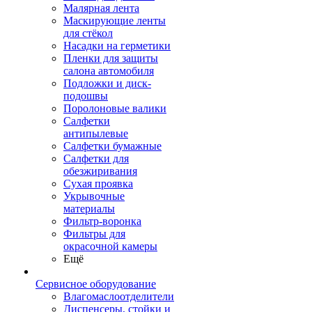
Малярная лента
Маскирующие ленты
для стёкол
Насадки на герметики
Пленки для защиты
салона автомобиля
Подложки и диск-
подошвы
Поролоновые валики
Салфетки
антипылевые
Салфетки бумажные
Салфетки для
обезжиривания
Сухая проявка
Укрывочные
материалы
Фильтр-воронка
Фильтры для
окрасочной камеры
Ещё
Сервисное оборудование
Влагомаслоотделители
Диспенсеры, стойки и