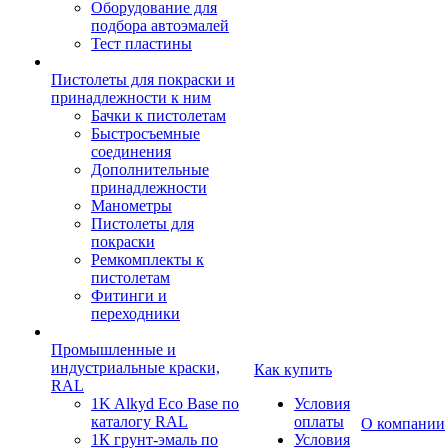
Оборудование для
подбора автоэмалей
Тест пластины
Пистолеты для покраски и
принадлежности к ним
Бачки к пистолетам
Быстросъемные
соединения
Дополнительные
принадлежности
Манометры
Пистолеты для
покраски
Ремкомплекты к
пистолетам
Фитинги и
переходники
Промышленные и
индустриальные краски,
Как купить
RAL
1K Alkyd Eco Base по
Условия
каталогу RAL
оплаты
О компании
1К грунт-эмаль по
Условия