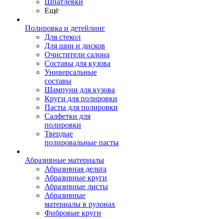
Шпатлевки
Ещё
Полировка и детейлинг
Для стекол
Для шин и дисков
Очистители салона
Составы для кузова
Универсальные
составы
Шампуни для кузова
Круги для полировки
Пасты для полировки
Салфетки для
полировки
Твердые
полировальные пасты
Абразивные материалы
Абразивная дельта
Абразивные круги
Абразивные листы
Абразивные
материалы в рулонах
Фибровые круги