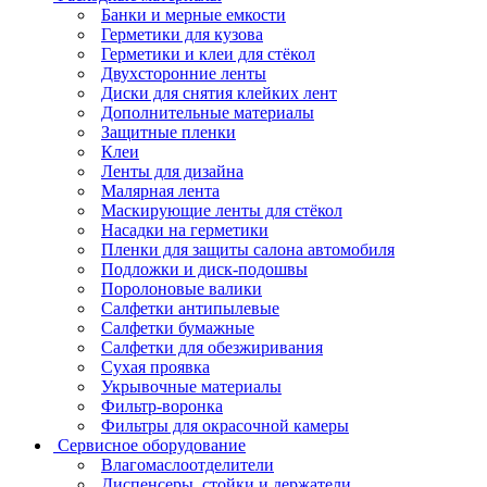
Банки и мерные емкости
Герметики для кузова
Герметики и клеи для стёкол
Двухсторонние ленты
Диски для снятия клейких лент
Дополнительные материалы
Защитные пленки
Клеи
Ленты для дизайна
Малярная лента
Маскирующие ленты для стёкол
Насадки на герметики
Пленки для защиты салона автомобиля
Подложки и диск-подошвы
Поролоновые валики
Салфетки антипылевые
Салфетки бумажные
Салфетки для обезжиривания
Сухая проявка
Укрывочные материалы
Фильтр-воронка
Фильтры для окрасочной камеры
Сервисное оборудование
Влагомаслоотделители
Диспенсеры, стойки и держатели