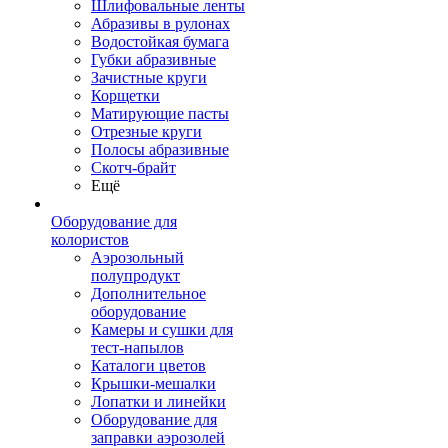
Шлифовальные ленты
Абразивы в рулонах
Водостойкая бумага
Губки абразивные
Зачистные круги
Корщетки
Матирующие пасты
Отрезные круги
Полосы абразивные
Скотч-брайт
Ещё
Оборудование для
колористов
Аэрозольный
полупродукт
Дополнительное
оборудование
Камеры и сушки для
тест-напылов
Каталоги цветов
Крышки-мешалки
Лопатки и линейки
Оборудование для
заправки аэрозолей