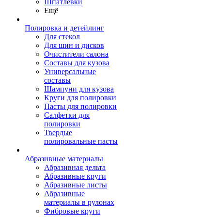
Шпатлевки
Ещё
Полировка и детейлинг
Для стекол
Для шин и дисков
Очистители салона
Составы для кузова
Универсальные
составы
Шампуни для кузова
Круги для полировки
Пасты для полировки
Салфетки для
полировки
Твердые
полировальные пасты
Абразивные материалы
Абразивная дельта
Абразивные круги
Абразивные листы
Абразивные
материалы в рулонах
Фибровые круги