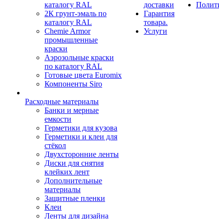
каталогу RAL
доставки
Полит
2К грунт-эмаль по
Гарантия
каталогу RAL
товара.
Chemie Armor
Услуги
промышленные
краски
Аэрозольные краски
по каталогу RAL
Готовые цвета Euromix
Компоненты Siro
Расходные материалы
Банки и мерные
емкости
Герметики для кузова
Герметики и клеи для
стёкол
Двухсторонние ленты
Диски для снятия
клейких лент
Дополнительные
материалы
Защитные пленки
Клеи
Ленты для дизайна