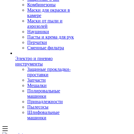
Комбинезоны
Маски для окраски в
камере
Маски от пыли и
аэрозолей
Наушники
Пасты и крема для рук
Перчатки
Сменные фильтра
Электро и пневмо
инструменты
Защиные прокладки-
проставки
Запчасти
Мешалки
Полировальные
машинки
Принадлежности
Пылесосы
Шлифовальные
машинки