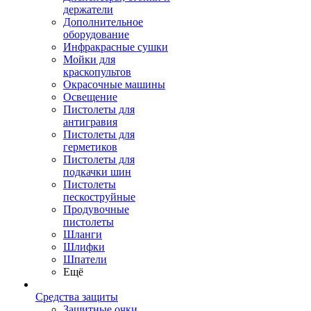
держатели
Дополнительное
оборудование
Инфракрасные сушки
Мойки для
краскопультов
Окрасочные машины
Освещение
Пистолеты для
антигравия
Пистолеты для
герметиков
Пистолеты для
подкачки шин
Пистолеты
пескоструйные
Продувочные
пистолеты
Шланги
Шлифки
Шпатели
Ещё
Средства защиты
Защитные очки