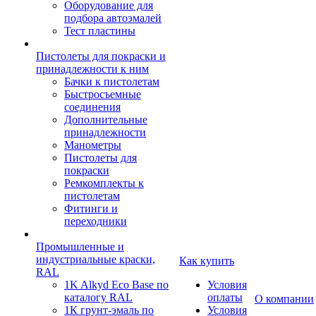
Оборудование для
подбора автоэмалей
Тест пластины
Пистолеты для покраски и
принадлежности к ним
Бачки к пистолетам
Быстросъемные
соединения
Дополнительные
принадлежности
Манометры
Пистолеты для
покраски
Ремкомплекты к
пистолетам
Фитинги и
переходники
Промышленные и
индустриальные краски,
Как купить
RAL
1K Alkyd Eco Base по
Условия
каталогу RAL
оплаты
О компании
1К грунт-эмаль по
Условия