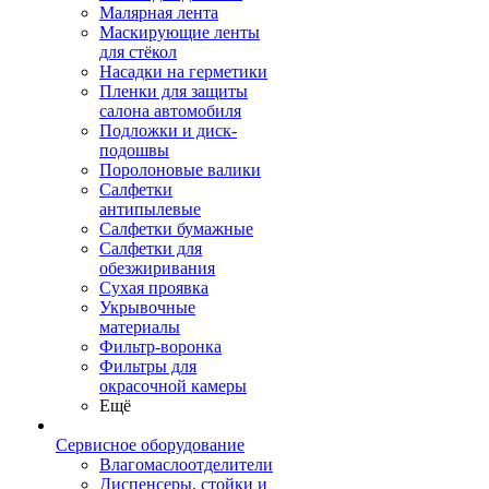
Малярная лента
Маскирующие ленты
для стёкол
Насадки на герметики
Пленки для защиты
салона автомобиля
Подложки и диск-
подошвы
Поролоновые валики
Салфетки
антипылевые
Салфетки бумажные
Салфетки для
обезжиривания
Сухая проявка
Укрывочные
материалы
Фильтр-воронка
Фильтры для
окрасочной камеры
Ещё
Сервисное оборудование
Влагомаслоотделители
Диспенсеры, стойки и