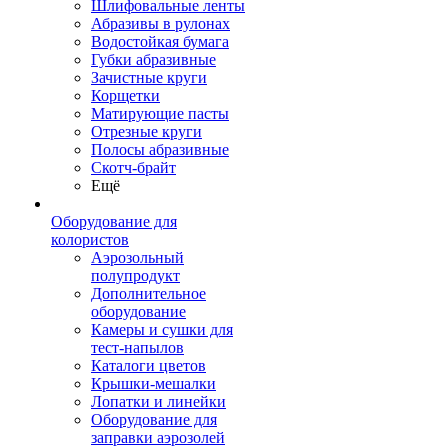
Шлифовальные ленты
Абразивы в рулонах
Водостойкая бумага
Губки абразивные
Зачистные круги
Корщетки
Матирующие пасты
Отрезные круги
Полосы абразивные
Скотч-брайт
Ещё
Оборудование для
колористов
Аэрозольный
полупродукт
Дополнительное
оборудование
Камеры и сушки для
тест-напылов
Каталоги цветов
Крышки-мешалки
Лопатки и линейки
Оборудование для
заправки аэрозолей