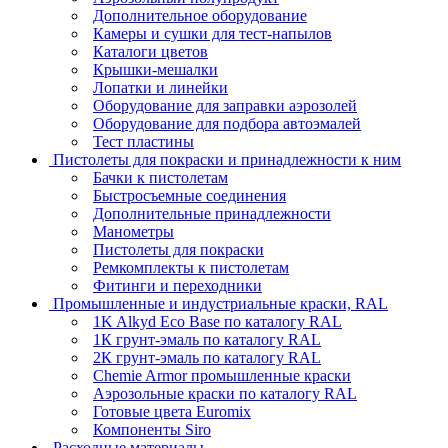
Дополнительное оборудование
Камеры и сушки для тест-напылов
Каталоги цветов
Крышки-мешалки
Лопатки и линейки
Оборудование для заправки аэрозолей
Оборудование для подбора автоэмалей
Тест пластины
Пистолеты для покраски и принадлежности к ним
Бачки к пистолетам
Быстросъемные соединения
Дополнительные принадлежности
Манометры
Пистолеты для покраски
Ремкомплекты к пистолетам
Фитинги и переходники
Промышленные и индустриальные краски, RAL
1K Alkyd Eco Base по каталогу RAL
1К грунт-эмаль по каталогу RAL
2К грунт-эмаль по каталогу RAL
Chemie Armor промышленные краски
Аэрозольные краски по каталогу RAL
Готовые цвета Euromix
Компоненты Siro
Расходные материалы