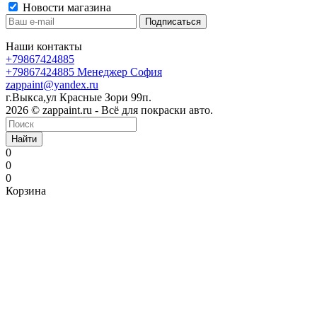
Новости магазина
Наши контакты
+79867424885
+79867424885
Менеджер София
zappaint@yandex.ru
г.Выкса,ул Красные Зори 99п.
2026 © zappaint.ru - Всё для покраски авто.
Найти
0
0
0
Корзина