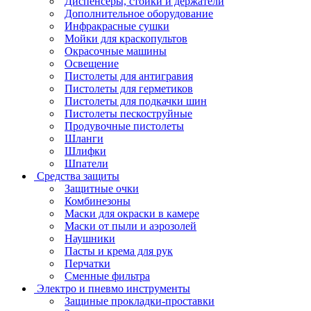
Диспенсеры, стойки и держатели
Дополнительное оборудование
Инфракрасные сушки
Мойки для краскопультов
Окрасочные машины
Освещение
Пистолеты для антигравия
Пистолеты для герметиков
Пистолеты для подкачки шин
Пистолеты пескоструйные
Продувочные пистолеты
Шланги
Шлифки
Шпатели
Средства защиты
Защитные очки
Комбинезоны
Маски для окраски в камере
Маски от пыли и аэрозолей
Наушники
Пасты и крема для рук
Перчатки
Сменные фильтра
Электро и пневмо инструменты
Защиные прокладки-проставки