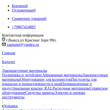
Корзина
0
Отложенные
0
Сравнение товаров
0
+79867424885
Контактная информация
г.Выкса,ул Красные Зори 99п.
zappaint@yandex.ru
Главная
-
Каталог
-
Лакокрасочные материалы
Полировка и детейлинг
Абразивные материалы
Лакокрасочные
материалы
Оборудование для колористов
Пистолеты для
покраски и принадлежности к ним
Промышленные и
индустриальные краски, RAL
Расходные материалы
Сервисное
оборудование
Средства защиты
Электро и пневмо
инструменты
-
Добавки