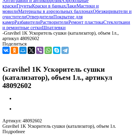
Антигравий и антикоррозия
Аэрозольные
краски
Грунты
Краски в банках
Лаки
Мастики и
мовили
Материалы в аэрозольных баллонах
Обезжириватели и
очистители
Отвердители
Покрытие для
камер
Разбавители
Растворители
Ремонт пластика
Стеклоткани
и ремонтные сетки
Шпатлевки
-
Gravihel 1K Ускоритель сушки (катализатор), объем 1л.,
артикул 48092602
Поделиться
Gravihel 1K Ускоритель сушки
(катализатор), объем 1л., артикул
48092602
Артикул:
48092602
Gravihel 1K Ускоритель сушки (катализатор), объем 1л.
Подробнее