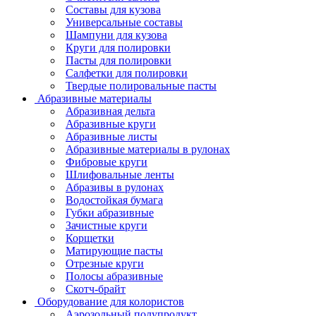
Составы для кузова
Универсальные составы
Шампуни для кузова
Круги для полировки
Пасты для полировки
Салфетки для полировки
Твердые полировальные пасты
Абразивные материалы
Абразивная дельта
Абразивные круги
Абразивные листы
Абразивные материалы в рулонах
Фибровые круги
Шлифовальные ленты
Абразивы в рулонах
Водостойкая бумага
Губки абразивные
Зачистные круги
Корщетки
Матирующие пасты
Отрезные круги
Полосы абразивные
Скотч-брайт
Оборудование для колористов
Аэрозольный полупродукт