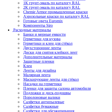
1К грунт-эмаль по каталогу RAL
2К грунт-эмаль по каталогу RAL
Chemie Armor промышленные краски
Аэрозольные краски по каталогу RAL
Готовые цвета Euromix
Компоненты Siro
Расходные материалы
Банки и мерные емкости
Герметики для кузова
Герметики и клеи для стёкол
Двухсторонние ленты
Диски для снятия клейких лент
Дополнительные материалы
Защитные пленки
Клеи
Ленты для дизайна
Малярная лента
Маскирующие ленты для стёкол
Насадки на герметики
Пленки для защиты салона автомобиля
Подложки и диск-подошвы
Поролоновые валики
Салфетки антипылевые
Салфетки бумажные
Салфетки для обезжиривания