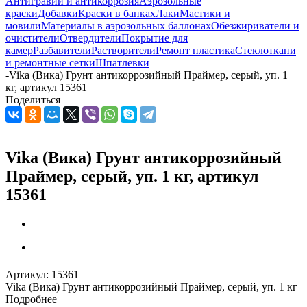
Антигравий и антикоррозия
Аэрозольные
краски
Добавки
Краски в банках
Лаки
Мастики и
мовили
Материалы в аэрозольных баллонах
Обезжириватели и
очистители
Отвердители
Покрытие для
камер
Разбавители
Растворители
Ремонт пластика
Стеклоткани
и ремонтные сетки
Шпатлевки
-
Vika (Вика) Грунт антикоррозийный Праймер, серый, уп. 1
кг, артикул 15361
Поделиться
Vika (Вика) Грунт антикоррозийный
Праймер, серый, уп. 1 кг, артикул
15361
Артикул:
15361
Vika (Вика) Грунт антикоррозийный Праймер, серый, уп. 1 кг
Подробнее