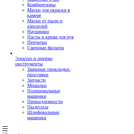
Комбинезоны
Маски для окраски в
камере
Маски от пыли и
аэрозолей
Наушники
Пасты и крема для рук
Перчатки
Сменные фильтра
Электро и пневмо
инструменты
Защиные прокладки-
проставки
Запчасти
Мешалки
Полировальные
машинки
Принадлежности
Пылесосы
Шлифовальные
машинки