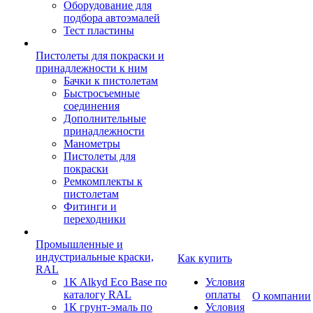
Оборудование для
подбора автоэмалей
Тест пластины
Пистолеты для покраски и
принадлежности к ним
Бачки к пистолетам
Быстросъемные
соединения
Дополнительные
принадлежности
Манометры
Пистолеты для
покраски
Ремкомплекты к
пистолетам
Фитинги и
переходники
Промышленные и
индустриальные краски,
Как купить
RAL
1K Alkyd Eco Base по
Условия
каталогу RAL
оплаты
О компании
1К грунт-эмаль по
Условия