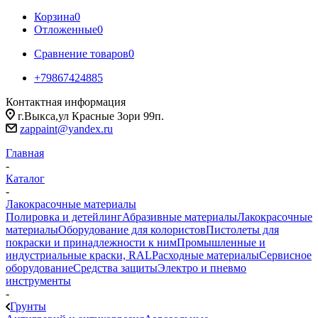
Корзина
0
Отложенные
0
Сравнение товаров
0
+79867424885
Контактная информация
г.Выкса,ул Красные Зори 99п.
zappaint@yandex.ru
Главная
-
Каталог
-
Лакокрасочные материалы
Полировка и детейлинг
Абразивные материалы
Лакокрасочные
материалы
Оборудование для колористов
Пистолеты для
покраски и принадлежности к ним
Промышленные и
индустриальные краски, RAL
Расходные материалы
Сервисное
оборудование
Средства защиты
Электро и пневмо
инструменты
-
Грунты