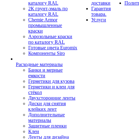
каталогу RAL
доставки
Полит
2К грунт-эмаль по
Гарантия
каталогу RAL
товара.
Chemie Armor
Услуги
промышленные
краски
Аэрозольные краски
по каталогу RAL
Готовые цвета Euromix
Компоненты Siro
Расходные материалы
Банки и мерные
емкости
Герметики для кузова
Герметики и клеи для
стёкол
Двухсторонние ленты
Диски для снятия
клейких лент
Дополнительные
материалы
Защитные пленки
Клеи
Ленты для дизайна