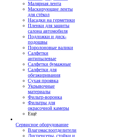
Малярная лента
Маскирующие ленты
для стёкол
Насадки на герметики
Пленки для защиты
салона автомобиля
Подложки и диск-
подошвы
Поролоновые валики
Салфетки
антипылевые
Салфетки бумажные
Салфетки для
обезжиривания
Сухая проявка
Укрывочные
материалы
Фильтр-воронка
Фильтры для
окрасочной камеры
Ещё
Сервисное оборудование
Влагомаслоотделители
Диспенсеры, стойки и