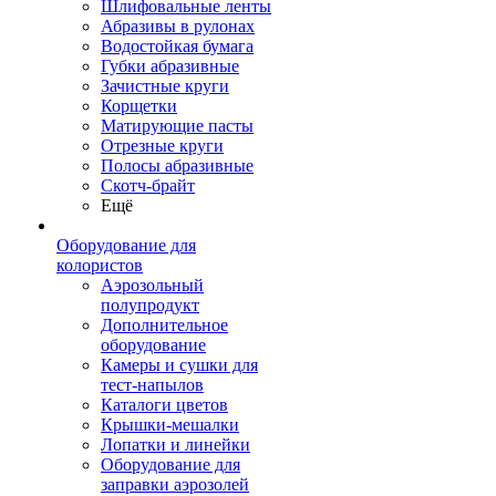
Шлифовальные ленты
Абразивы в рулонах
Водостойкая бумага
Губки абразивные
Зачистные круги
Корщетки
Матирующие пасты
Отрезные круги
Полосы абразивные
Скотч-брайт
Ещё
Оборудование для
колористов
Аэрозольный
полупродукт
Дополнительное
оборудование
Камеры и сушки для
тест-напылов
Каталоги цветов
Крышки-мешалки
Лопатки и линейки
Оборудование для
заправки аэрозолей