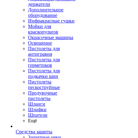
держатели
Дополнительное
оборудование
Инфракрасные сушки
Мойки для
краскопультов
Окрасочные машины
Освещение
Пистолеты для
антигравия
Пистолеты для
герметиков
Пистолеты для
подкачки шин
Пистолеты
пескоструйные
Продувочные
пистолеты
Шланги
Шлифки
Шпатели
Ещё
Средства защиты
Защитные очки