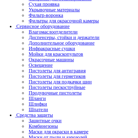
Сухая проявка
Укрывочные материалы
Фильтр-воронка
Фильтры для окрасочной камеры
Сервисное оборудование
Влагомаслоотделители
Диспенсеры, стойки и держатели
Дополнительное оборудование
Инфракрасные сушки
Мойки для краскопультов
Окрасочные машины
Освещение
Пистолеты для антигравия
Пистолеты для герметиков
Пистолеты для подкачки шин
Пистолеты пескоструйные
Продувочные пистолеты
Шланги
Шлифки
Шпатели
Средства защиты
Защитные очки
Комбинезоны
Маски для окраски в камере
Маски от пыли и аэрозолей