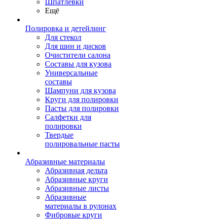
Шпатлевки
Ещё
Полировка и детейлинг
Для стекол
Для шин и дисков
Очистители салона
Составы для кузова
Универсальные
составы
Шампуни для кузова
Круги для полировки
Пасты для полировки
Салфетки для
полировки
Твердые
полировальные пасты
Абразивные материалы
Абразивная дельта
Абразивные круги
Абразивные листы
Абразивные
материалы в рулонах
Фибровые круги