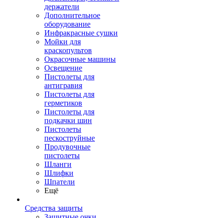
держатели
Дополнительное
оборудование
Инфракрасные сушки
Мойки для
краскопультов
Окрасочные машины
Освещение
Пистолеты для
антигравия
Пистолеты для
герметиков
Пистолеты для
подкачки шин
Пистолеты
пескоструйные
Продувочные
пистолеты
Шланги
Шлифки
Шпатели
Ещё
Средства защиты
Защитные очки