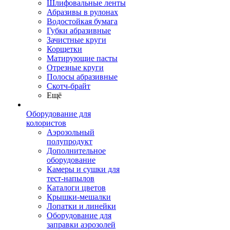
Шлифовальные ленты
Абразивы в рулонах
Водостойкая бумага
Губки абразивные
Зачистные круги
Корщетки
Матирующие пасты
Отрезные круги
Полосы абразивные
Скотч-брайт
Ещё
Оборудование для
колористов
Аэрозольный
полупродукт
Дополнительное
оборудование
Камеры и сушки для
тест-напылов
Каталоги цветов
Крышки-мешалки
Лопатки и линейки
Оборудование для
заправки аэрозолей