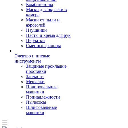
Комбинезоны
Маски для окраски в
камере
Маски от пыли и
аэрозолей
Наушники
Пасты и крема для рук
Перчатки
Сменные фильтра
Электро и пневмо
инструменты
Защиные прокладки-
проставки
Запчасти
Мешалки
Полировальные
машинки
Принадлежности
Пылесосы
Шлифовальные
машинки