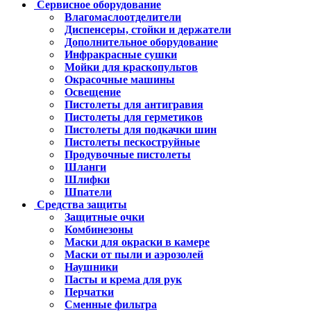
Сервисное оборудование
Влагомаслоотделители
Диспенсеры, стойки и держатели
Дополнительное оборудование
Инфракрасные сушки
Мойки для краскопультов
Окрасочные машины
Освещение
Пистолеты для антигравия
Пистолеты для герметиков
Пистолеты для подкачки шин
Пистолеты пескоструйные
Продувочные пистолеты
Шланги
Шлифки
Шпатели
Средства защиты
Защитные очки
Комбинезоны
Маски для окраски в камере
Маски от пыли и аэрозолей
Наушники
Пасты и крема для рук
Перчатки
Сменные фильтра