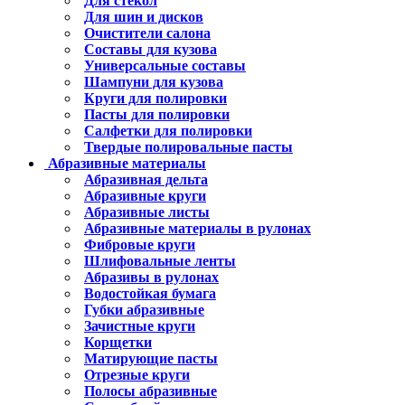
Для стекол
Для шин и дисков
Очистители салона
Составы для кузова
Универсальные составы
Шампуни для кузова
Круги для полировки
Пасты для полировки
Салфетки для полировки
Твердые полировальные пасты
Абразивные материалы
Абразивная дельта
Абразивные круги
Абразивные листы
Абразивные материалы в рулонах
Фибровые круги
Шлифовальные ленты
Абразивы в рулонах
Водостойкая бумага
Губки абразивные
Зачистные круги
Корщетки
Матирующие пасты
Отрезные круги
Полосы абразивные