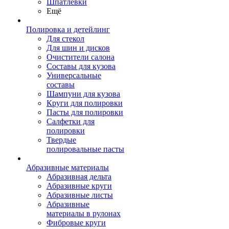
Шпатлевки
Ещё
Полировка и детейлинг
Для стекол
Для шин и дисков
Очистители салона
Составы для кузова
Универсальные
составы
Шампуни для кузова
Круги для полировки
Пасты для полировки
Салфетки для
полировки
Твердые
полировальные пасты
Абразивные материалы
Абразивная дельта
Абразивные круги
Абразивные листы
Абразивные
материалы в рулонах
Фибровые круги