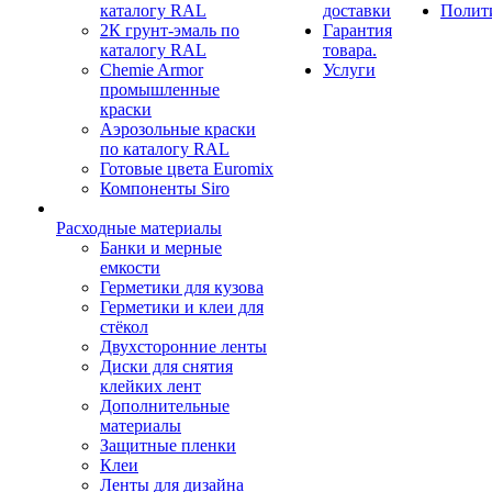
каталогу RAL
доставки
Полит
2К грунт-эмаль по
Гарантия
каталогу RAL
товара.
Chemie Armor
Услуги
промышленные
краски
Аэрозольные краски
по каталогу RAL
Готовые цвета Euromix
Компоненты Siro
Расходные материалы
Банки и мерные
емкости
Герметики для кузова
Герметики и клеи для
стёкол
Двухсторонние ленты
Диски для снятия
клейких лент
Дополнительные
материалы
Защитные пленки
Клеи
Ленты для дизайна