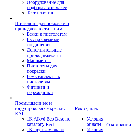
Оборудование для
подбора автоэмалей
Тест пластины
Пистолеты для покраски и
принадлежности к ним
Бачки к пистолетам
Быстросъемные
соединения
Дополнительные
принадлежности
Манометры
Пистолеты для
покраски
Ремкомплекты к
пистолетам
Фитинги и
переходники
Промышленные и
индустриальные краски,
Как купить
RAL
1K Alkyd Eco Base по
Условия
каталогу RAL
оплаты
О компании
1К грунт-эмаль по
Условия