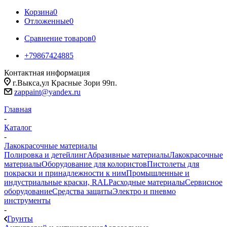
Корзина
0
Отложенные
0
Сравнение товаров
0
+79867424885
Контактная информация
г.Выкса,ул Красные Зори 99п.
zappaint@yandex.ru
Главная
-
Каталог
-
Лакокрасочные материалы
Полировка и детейлинг
Абразивные материалы
Лакокрасочные
материалы
Оборудование для колористов
Пистолеты для
покраски и принадлежности к ним
Промышленные и
индустриальные краски, RAL
Расходные материалы
Сервисное
оборудование
Средства защиты
Электро и пневмо
инструменты
-
Грунты