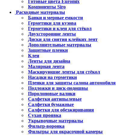
Готовые цвета Euromix
Компоненты Siro
Расходные материалы
Банки и мерные емкости
Герметики для кузова
Герметики и клеи для стёкол
Двухсторонние ленты
Диски для снятия клейких лент
Дополнительные материалы
Защитные пленки
Клеи
Ленты для дизайна
Малярная лента
Маскирующие ленты для стёкол
Насадки на герметики
Пленки для защиты салона автомобиля
Подложки и диск-подошвы
Поролоновые валики
Салфетки антипылевые
Салфетки бумажные
Салфетки для обезжиривания
Сухая проявка
Укрывочные материалы
Фильтр-воронка
Фильтры для окрасочной камеры