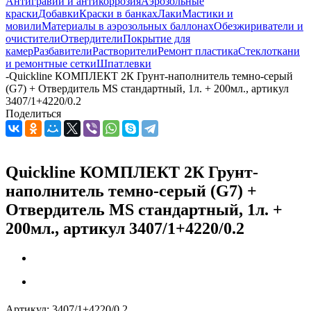
Антигравий и антикоррозия
Аэрозольные
краски
Добавки
Краски в банках
Лаки
Мастики и
мовили
Материалы в аэрозольных баллонах
Обезжириватели и
очистители
Отвердители
Покрытие для
камер
Разбавители
Растворители
Ремонт пластика
Стеклоткани
и ремонтные сетки
Шпатлевки
-
Quickline КОМПЛЕКТ 2К Грунт-наполнитель темно-серый
(G7) + Отвердитель MS стандартный, 1л. + 200мл., артикул
3407/1+4220/0.2
Поделиться
Quickline КОМПЛЕКТ 2К Грунт-
наполнитель темно-серый (G7) +
Отвердитель MS стандартный, 1л. +
200мл., артикул 3407/1+4220/0.2
Артикул:
3407/1+4220/0.2