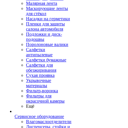
Малярная лента
Маскирующие ленты
для стёкол
Насадки на герметики
Пленки для защиты
салона автомобиля
Подложки и диск-
подошвы
Поролоновые валики
Салфетки
антипылевые
Салфетки бумажные
Салфетки для
обезжиривания
Сухая проявка
Укрывочные
материалы
Фильтр-воронка
Фильтры для
окрасочной камеры
Ещё
Сервисное оборудование
Влагомаслоотделители
Диспенсеры, стойки и