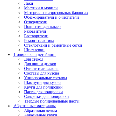
Лаки
Мастики и мовили
Материалы в аэрозольных баллонах
Обезжириватели и очистители
Отвердители
Покрытие для камер
Разбавители
Растворители
Ремонт пластика
Стеклоткани и ремонтные сетки
Шпатлевки
Полировка и детейлинг
Для стекол
Для шин и дисков
Очистители салона
Составы для кузова
Универсальные составы
Шампуни для кузова
Круги для полировки
Пасты для полировки
Салфетки для полировки
Твердые полировальные пасты
Абразивные материалы
Абразивная дельта
Абразивные круги