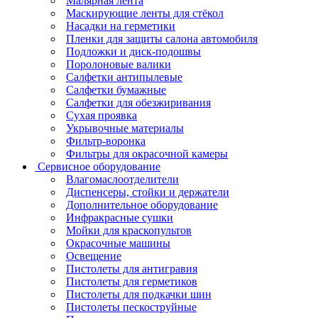
Малярная лента
Маскирующие ленты для стёкол
Насадки на герметики
Пленки для защиты салона автомобиля
Подложки и диск-подошвы
Поролоновые валики
Салфетки антипылевые
Салфетки бумажные
Салфетки для обезжиривания
Сухая проявка
Укрывочные материалы
Фильтр-воронка
Фильтры для окрасочной камеры
Сервисное оборудование
Влагомаслоотделители
Диспенсеры, стойки и держатели
Дополнительное оборудование
Инфракрасные сушки
Мойки для краскопультов
Окрасочные машины
Освещение
Пистолеты для антигравия
Пистолеты для герметиков
Пистолеты для подкачки шин
Пистолеты пескоструйные