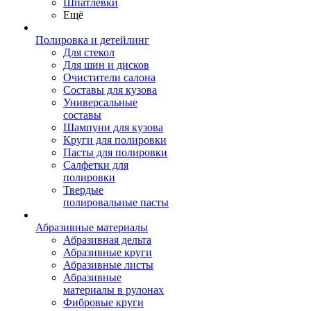
Шпатлевки
Ещё
Полировка и детейлинг
Для стекол
Для шин и дисков
Очистители салона
Составы для кузова
Универсальные
составы
Шампуни для кузова
Круги для полировки
Пасты для полировки
Салфетки для
полировки
Твердые
полировальные пасты
Абразивные материалы
Абразивная дельта
Абразивные круги
Абразивные листы
Абразивные
материалы в рулонах
Фибровые круги