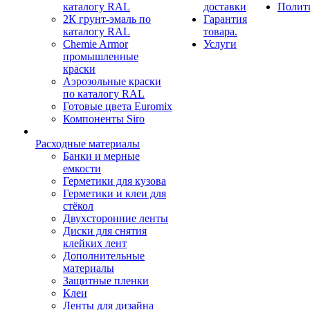
каталогу RAL
доставки
Полит
2К грунт-эмаль по
Гарантия
каталогу RAL
товара.
Chemie Armor
Услуги
промышленные
краски
Аэрозольные краски
по каталогу RAL
Готовые цвета Euromix
Компоненты Siro
Расходные материалы
Банки и мерные
емкости
Герметики для кузова
Герметики и клеи для
стёкол
Двухсторонние ленты
Диски для снятия
клейких лент
Дополнительные
материалы
Защитные пленки
Клеи
Ленты для дизайна