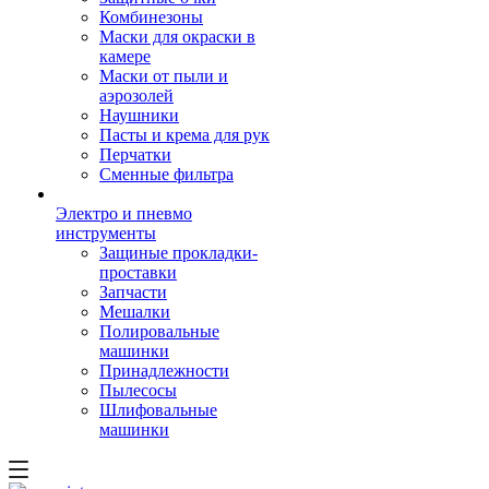
Комбинезоны
Маски для окраски в
камере
Маски от пыли и
аэрозолей
Наушники
Пасты и крема для рук
Перчатки
Сменные фильтра
Электро и пневмо
инструменты
Защиные прокладки-
проставки
Запчасти
Мешалки
Полировальные
машинки
Принадлежности
Пылесосы
Шлифовальные
машинки