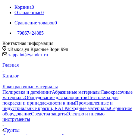
Корзина
0
Отложенные
0
Сравнение товаров
0
+79867424885
Контактная информация
г.Выкса,ул Красные Зори 99п.
zappaint@yandex.ru
Главная
-
Каталог
-
Лакокрасочные материалы
Полировка и детейлинг
Абразивные материалы
Лакокрасочные
материалы
Оборудование для колористов
Пистолеты для
покраски и принадлежности к ним
Промышленные и
индустриальные краски, RAL
Расходные материалы
Сервисное
оборудование
Средства защиты
Электро и пневмо
инструменты
-
Грунты