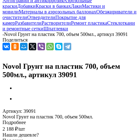
Антигравий и антикоррозия
Аэрозольные
краски
Добавки
Краски в банках
Лаки
Мастики и
мовили
Материалы в аэрозольных баллонах
Обезжириватели и
очистители
Отвердители
Покрытие для
камер
Разбавители
Растворители
Ремонт пластика
Стеклоткани
и ремонтные сетки
Шпатлевки
-
Novol Грунт на пластик 700, объем 500мл., артикул 39091
Поделиться
Novol Грунт на пластик 700, объем
500мл., артикул 39091
Артикул:
39091
Novol Грунт на пластик 700, объем 500мл.
Подробнее
2 188
₽
/шт
Нашли дешевле?