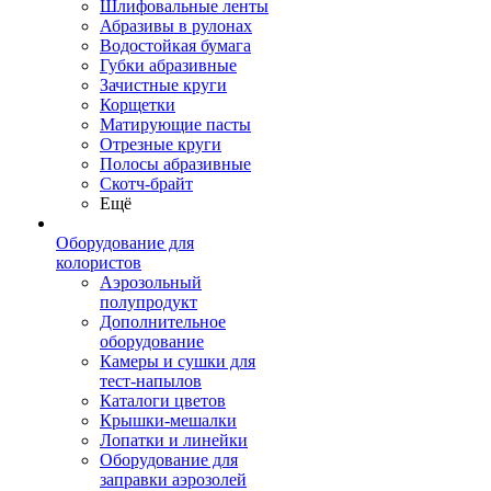
Шлифовальные ленты
Абразивы в рулонах
Водостойкая бумага
Губки абразивные
Зачистные круги
Корщетки
Матирующие пасты
Отрезные круги
Полосы абразивные
Скотч-брайт
Ещё
Оборудование для
колористов
Аэрозольный
полупродукт
Дополнительное
оборудование
Камеры и сушки для
тест-напылов
Каталоги цветов
Крышки-мешалки
Лопатки и линейки
Оборудование для
заправки аэрозолей