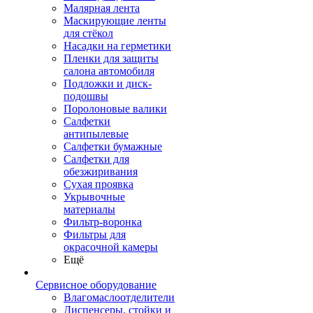
Малярная лента
Маскирующие ленты
для стёкол
Насадки на герметики
Пленки для защиты
салона автомобиля
Подложки и диск-
подошвы
Поролоновые валики
Салфетки
антипылевые
Салфетки бумажные
Салфетки для
обезжиривания
Сухая проявка
Укрывочные
материалы
Фильтр-воронка
Фильтры для
окрасочной камеры
Ещё
Сервисное оборудование
Влагомаслоотделители
Диспенсеры, стойки и