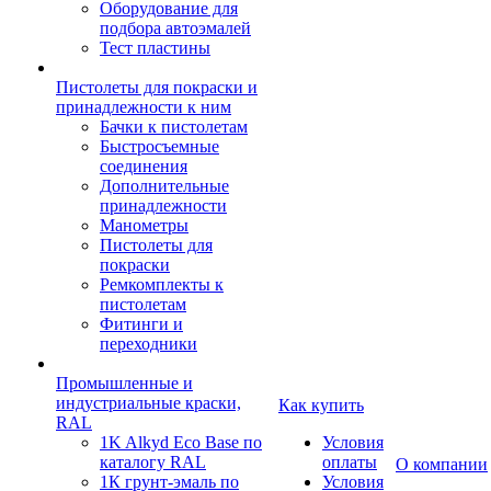
Оборудование для
подбора автоэмалей
Тест пластины
Пистолеты для покраски и
принадлежности к ним
Бачки к пистолетам
Быстросъемные
соединения
Дополнительные
принадлежности
Манометры
Пистолеты для
покраски
Ремкомплекты к
пистолетам
Фитинги и
переходники
Промышленные и
индустриальные краски,
Как купить
RAL
1K Alkyd Eco Base по
Условия
каталогу RAL
оплаты
О компании
1К грунт-эмаль по
Условия