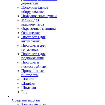
держатели
Дополнительное
оборудование
Инфракрасные сушки
Мойки для
краскопультов
Окрасочные машины
Освещение
Пистолеты для
антигравия
Пистолеты для
герметиков
Пистолеты для
подкачки шин
Пистолеты
пескоструйные
Продувочные
пистолеты
Шланги
Шлифки
Шпатели
Ещё
Средства защиты
Защитные очки