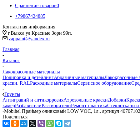
Сравнение товаров
0
+79867424885
Контактная информация
г.Выкса,ул Красные Зори 99п.
zappaint@yandex.ru
Главная
-
Каталог
-
Лакокрасочные материалы
Полировка и детейлинг
Абразивные материалы
Лакокрасочные 
краски, RAL
Расходные материалы
Сервисное оборудование
Сре
-
Грунты
Антигравий и антикоррозия
Аэрозольные краски
Добавки
Краск
камер
Разбавители
Растворители
Ремонт пластика
Стеклоткани и
-
Mobihel Праймер оливковый LOW VOC, 1л., артикул 4070710
Поделиться