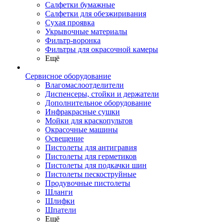
Салфетки бумажные
Салфетки для обезжиривания
Сухая проявка
Укрывочные материалы
Фильтр-воронка
Фильтры для окрасочной камеры
Ещё
Сервисное оборудование
Влагомаслоотделители
Диспенсеры, стойки и держатели
Дополнительное оборудование
Инфракрасные сушки
Мойки для краскопультов
Окрасочные машины
Освещение
Пистолеты для антигравия
Пистолеты для герметиков
Пистолеты для подкачки шин
Пистолеты пескоструйные
Продувочные пистолеты
Шланги
Шлифки
Шпатели
Ещё