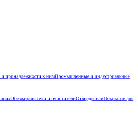
и и принадлежности к ним
Промышленные и индустриальные
лонах
Обезжириватели и очистители
Отвердители
Покрытие для