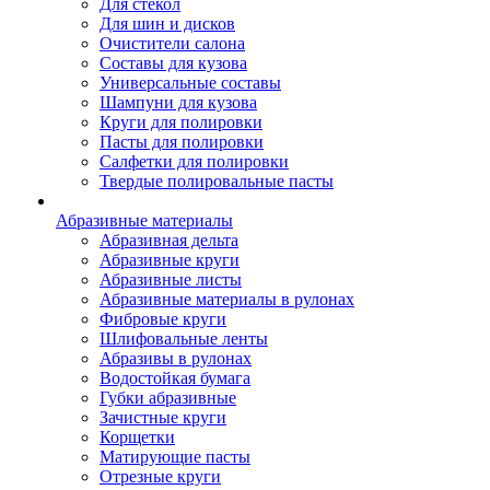
Для стекол
Для шин и дисков
Очистители салона
Составы для кузова
Универсальные составы
Шампуни для кузова
Круги для полировки
Пасты для полировки
Салфетки для полировки
Твердые полировальные пасты
Абразивные материалы
Абразивная дельта
Абразивные круги
Абразивные листы
Абразивные материалы в рулонах
Фибровые круги
Шлифовальные ленты
Абразивы в рулонах
Водостойкая бумага
Губки абразивные
Зачистные круги
Корщетки
Матирующие пасты
Отрезные круги