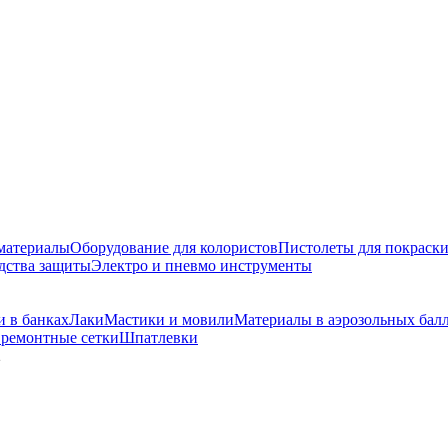
материалы
Оборудование для колористов
Пистолеты для покраск
дства защиты
Электро и пневмо инструменты
и в банках
Лаки
Мастики и мовили
Материалы в аэрозольных бал
 ремонтные сетки
Шпатлевки
2