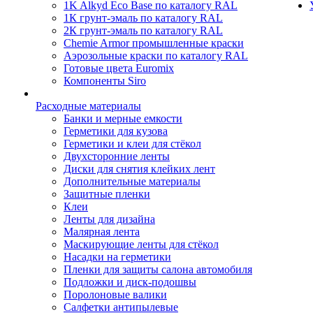
1K Alkyd Eco Base по каталогу RAL
1К грунт-эмаль по каталогу RAL
2К грунт-эмаль по каталогу RAL
Chemie Armor промышленные краски
Аэрозольные краски по каталогу RAL
Готовые цвета Euromix
Компоненты Siro
Расходные материалы
Банки и мерные емкости
Герметики для кузова
Герметики и клеи для стёкол
Двухсторонние ленты
Диски для снятия клейких лент
Дополнительные материалы
Защитные пленки
Клеи
Ленты для дизайна
Малярная лента
Маскирующие ленты для стёкол
Насадки на герметики
Пленки для защиты салона автомобиля
Подложки и диск-подошвы
Поролоновые валики
Салфетки антипылевые