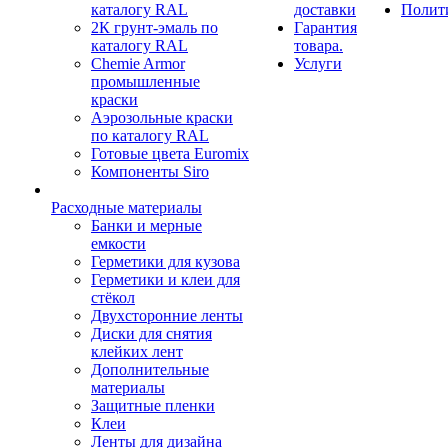
каталогу RAL
доставки
Полит
2К грунт-эмаль по
Гарантия
каталогу RAL
товара.
Chemie Armor
Услуги
промышленные
краски
Аэрозольные краски
по каталогу RAL
Готовые цвета Euromix
Компоненты Siro
Расходные материалы
Банки и мерные
емкости
Герметики для кузова
Герметики и клеи для
стёкол
Двухсторонние ленты
Диски для снятия
клейких лент
Дополнительные
материалы
Защитные пленки
Клеи
Ленты для дизайна