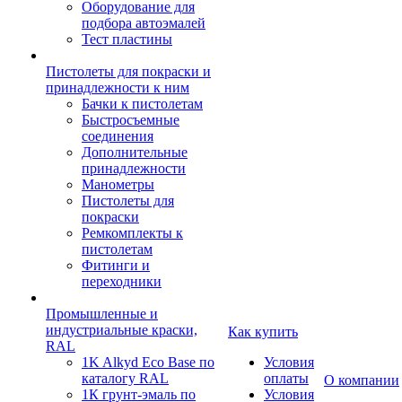
Оборудование для
подбора автоэмалей
Тест пластины
Пистолеты для покраски и
принадлежности к ним
Бачки к пистолетам
Быстросъемные
соединения
Дополнительные
принадлежности
Манометры
Пистолеты для
покраски
Ремкомплекты к
пистолетам
Фитинги и
переходники
Промышленные и
индустриальные краски,
Как купить
RAL
1K Alkyd Eco Base по
Условия
каталогу RAL
оплаты
О компании
1К грунт-эмаль по
Условия