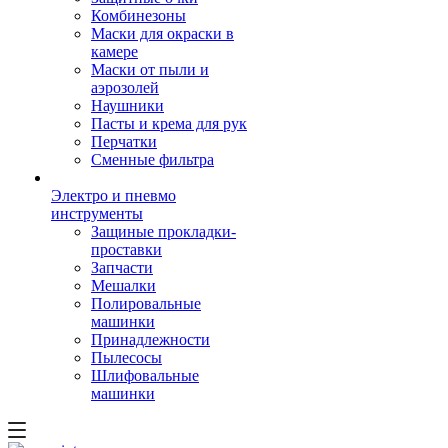
Комбинезоны
Маски для окраски в
камере
Маски от пыли и
аэрозолей
Наушники
Пасты и крема для рук
Перчатки
Сменные фильтра
Электро и пневмо
инструменты
Защиные прокладки-
проставки
Запчасти
Мешалки
Полировальные
машинки
Принадлежности
Пылесосы
Шлифовальные
машинки