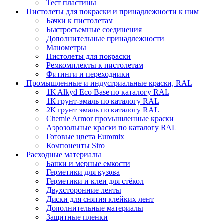
Тест пластины
Пистолеты для покраски и принадлежности к ним
Бачки к пистолетам
Быстросъемные соединения
Дополнительные принадлежности
Манометры
Пистолеты для покраски
Ремкомплекты к пистолетам
Фитинги и переходники
Промышленные и индустриальные краски, RAL
1K Alkyd Eco Base по каталогу RAL
1К грунт-эмаль по каталогу RAL
2К грунт-эмаль по каталогу RAL
Chemie Armor промышленные краски
Аэрозольные краски по каталогу RAL
Готовые цвета Euromix
Компоненты Siro
Расходные материалы
Банки и мерные емкости
Герметики для кузова
Герметики и клеи для стёкол
Двухсторонние ленты
Диски для снятия клейких лент
Дополнительные материалы
Защитные пленки