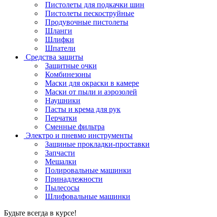
Пистолеты для подкачки шин
Пистолеты пескоструйные
Продувочные пистолеты
Шланги
Шлифки
Шпатели
Средства защиты
Защитные очки
Комбинезоны
Маски для окраски в камере
Маски от пыли и аэрозолей
Наушники
Пасты и крема для рук
Перчатки
Сменные фильтра
Электро и пневмо инструменты
Защиные прокладки-проставки
Запчасти
Мешалки
Полировальные машинки
Принадлежности
Пылесосы
Шлифовальные машинки
Будьте всегда в курсе!