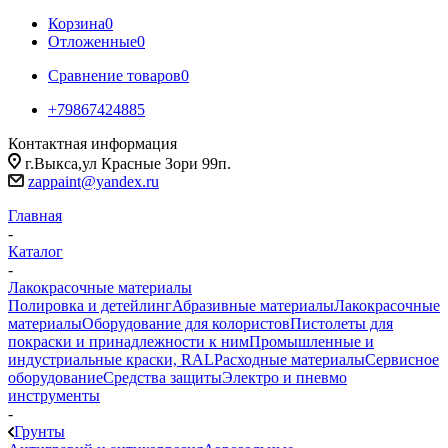
Корзина
0
Отложенные
0
Сравнение товаров
0
+79867424885
Контактная информация
г.Выкса,ул Красные Зори 99п.
zappaint@yandex.ru
Главная
-
Каталог
-
Лакокрасочные материалы
Полировка и детейлинг
Абразивные материалы
Лакокрасочные
материалы
Оборудование для колористов
Пистолеты для
покраски и принадлежности к ним
Промышленные и
индустриальные краски, RAL
Расходные материалы
Сервисное
оборудование
Средства защиты
Электро и пневмо
инструменты
-
Грунты