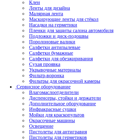
Клеи
Ленты для дизайна
Малярная лента
Маскирующие ленты для стёкол
Насадки на герметики
Пленки для защиты салона автомобиля
Подложки и диск-подошвы
Поролоновые валики
Салфетки антипылевые
Салфетки бумажные
Салфетки для обезжиривания
Сухая проявка
Укрывочные материалы
Фильтр-воронка
Фильтры для окрасочной камеры
Сервисное оборудование
Влагомаслоотделители
Диспенсеры, стойки и держатели
Дополнительное оборудование
Инфракрасные сушки
Мойки для краскопультов
Окрасочные машины
Освещение
Пистолеты для антигравия
Пистолеты для герметиков