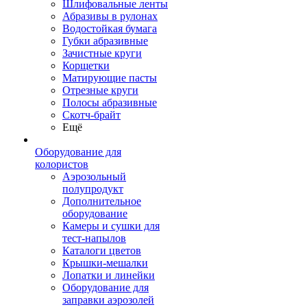
Шлифовальные ленты
Абразивы в рулонах
Водостойкая бумага
Губки абразивные
Зачистные круги
Корщетки
Матирующие пасты
Отрезные круги
Полосы абразивные
Скотч-брайт
Ещё
Оборудование для
колористов
Аэрозольный
полупродукт
Дополнительное
оборудование
Камеры и сушки для
тест-напылов
Каталоги цветов
Крышки-мешалки
Лопатки и линейки
Оборудование для
заправки аэрозолей