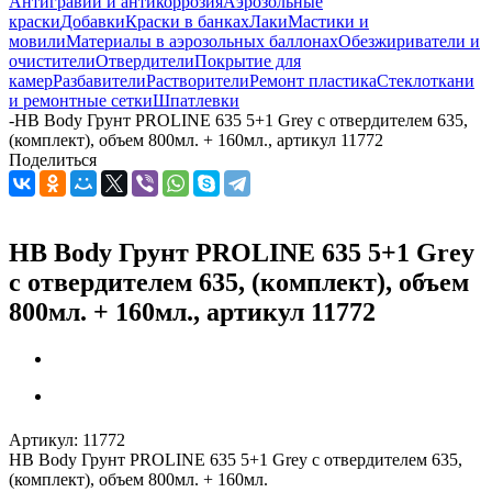
Антигравий и антикоррозия
Аэрозольные
краски
Добавки
Краски в банках
Лаки
Мастики и
мовили
Материалы в аэрозольных баллонах
Обезжириватели и
очистители
Отвердители
Покрытие для
камер
Разбавители
Растворители
Ремонт пластика
Стеклоткани
и ремонтные сетки
Шпатлевки
-
HB Body Грунт PROLINE 635 5+1 Grey с отвердителем 635,
(комплект), объем 800мл. + 160мл., артикул 11772
Поделиться
HB Body Грунт PROLINE 635 5+1 Grey
с отвердителем 635, (комплект), объем
800мл. + 160мл., артикул 11772
Артикул:
11772
HB Body Грунт PROLINE 635 5+1 Grey с отвердителем 635,
(комплект), объем 800мл. + 160мл.