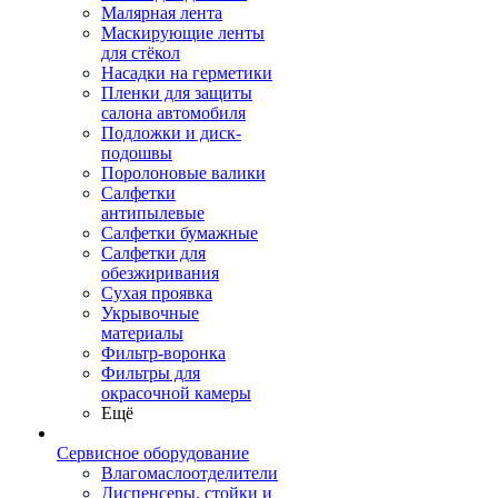
Малярная лента
Маскирующие ленты
для стёкол
Насадки на герметики
Пленки для защиты
салона автомобиля
Подложки и диск-
подошвы
Поролоновые валики
Салфетки
антипылевые
Салфетки бумажные
Салфетки для
обезжиривания
Сухая проявка
Укрывочные
материалы
Фильтр-воронка
Фильтры для
окрасочной камеры
Ещё
Сервисное оборудование
Влагомаслоотделители
Диспенсеры, стойки и