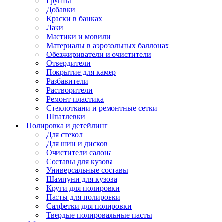
Грунты
Добавки
Краски в банках
Лаки
Мастики и мовили
Материалы в аэрозольных баллонах
Обезжириватели и очистители
Отвердители
Покрытие для камер
Разбавители
Растворители
Ремонт пластика
Стеклоткани и ремонтные сетки
Шпатлевки
Полировка и детейлинг
Для стекол
Для шин и дисков
Очистители салона
Составы для кузова
Универсальные составы
Шампуни для кузова
Круги для полировки
Пасты для полировки
Салфетки для полировки
Твердые полировальные пасты