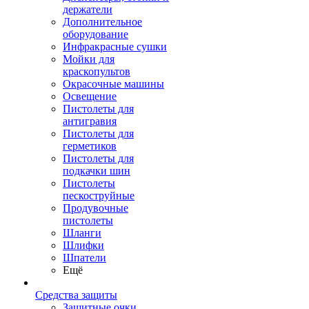
держатели
Дополнительное
оборудование
Инфракрасные сушки
Мойки для
краскопультов
Окрасочные машины
Освещение
Пистолеты для
антигравия
Пистолеты для
герметиков
Пистолеты для
подкачки шин
Пистолеты
пескоструйные
Продувочные
пистолеты
Шланги
Шлифки
Шпатели
Ещё
Средства защиты
Защитные очки