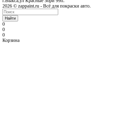
г.Выкса,ул Красные Зори 99п.
2026 © zappaint.ru - Всё для покраски авто.
Найти
0
0
0
Корзина