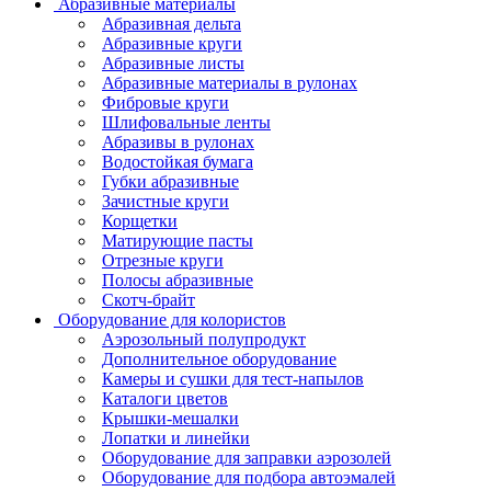
Абразивные материалы
Абразивная дельта
Абразивные круги
Абразивные листы
Абразивные материалы в рулонах
Фибровые круги
Шлифовальные ленты
Абразивы в рулонах
Водостойкая бумага
Губки абразивные
Зачистные круги
Корщетки
Матирующие пасты
Отрезные круги
Полосы абразивные
Скотч-брайт
Оборудование для колористов
Аэрозольный полупродукт
Дополнительное оборудование
Камеры и сушки для тест-напылов
Каталоги цветов
Крышки-мешалки
Лопатки и линейки
Оборудование для заправки аэрозолей
Оборудование для подбора автоэмалей