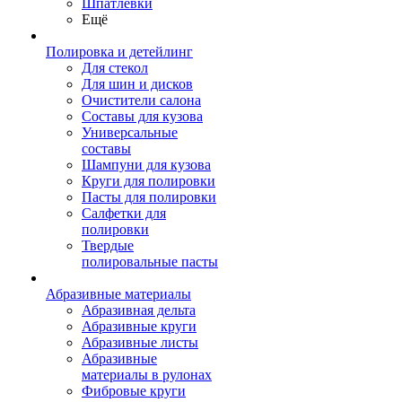
Шпатлевки
Ещё
Полировка и детейлинг
Для стекол
Для шин и дисков
Очистители салона
Составы для кузова
Универсальные
составы
Шампуни для кузова
Круги для полировки
Пасты для полировки
Салфетки для
полировки
Твердые
полировальные пасты
Абразивные материалы
Абразивная дельта
Абразивные круги
Абразивные листы
Абразивные
материалы в рулонах
Фибровые круги