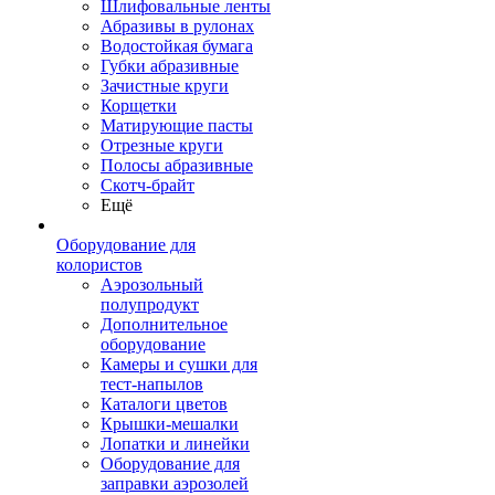
Шлифовальные ленты
Абразивы в рулонах
Водостойкая бумага
Губки абразивные
Зачистные круги
Корщетки
Матирующие пасты
Отрезные круги
Полосы абразивные
Скотч-брайт
Ещё
Оборудование для
колористов
Аэрозольный
полупродукт
Дополнительное
оборудование
Камеры и сушки для
тест-напылов
Каталоги цветов
Крышки-мешалки
Лопатки и линейки
Оборудование для
заправки аэрозолей