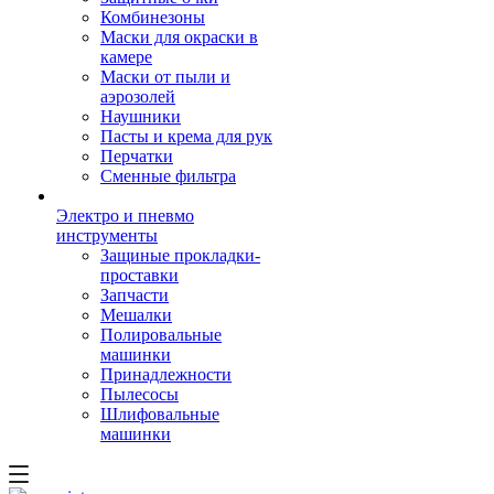
Комбинезоны
Маски для окраски в
камере
Маски от пыли и
аэрозолей
Наушники
Пасты и крема для рук
Перчатки
Сменные фильтра
Электро и пневмо
инструменты
Защиные прокладки-
проставки
Запчасти
Мешалки
Полировальные
машинки
Принадлежности
Пылесосы
Шлифовальные
машинки