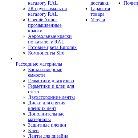
каталогу RAL
доставки
Полит
2К грунт-эмаль по
Гарантия
каталогу RAL
товара.
Chemie Armor
Услуги
промышленные
краски
Аэрозольные краски
по каталогу RAL
Готовые цвета Euromix
Компоненты Siro
Расходные материалы
Банки и мерные
емкости
Герметики для кузова
Герметики и клеи для
стёкол
Двухсторонние ленты
Диски для снятия
клейких лент
Дополнительные
материалы
Защитные пленки
Клеи
Ленты для дизайна