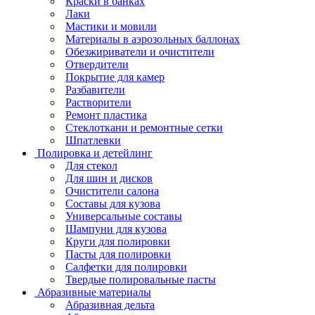
Краски в банках
Лаки
Мастики и мовили
Материалы в аэрозольных баллонах
Обезжириватели и очистители
Отвердители
Покрытие для камер
Разбавители
Растворители
Ремонт пластика
Стеклоткани и ремонтные сетки
Шпатлевки
Полировка и детейлинг
Для стекол
Для шин и дисков
Очистители салона
Составы для кузова
Универсальные составы
Шампуни для кузова
Круги для полировки
Пасты для полировки
Салфетки для полировки
Твердые полировальные пасты
Абразивные материалы
Абразивная дельта