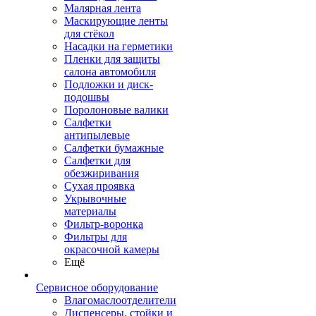
Малярная лента
Маскирующие ленты
для стёкол
Насадки на герметики
Пленки для защиты
салона автомобиля
Подложки и диск-
подошвы
Поролоновые валики
Салфетки
антипылевые
Салфетки бумажные
Салфетки для
обезжиривания
Сухая проявка
Укрывочные
материалы
Фильтр-воронка
Фильтры для
окрасочной камеры
Ещё
Сервисное оборудование
Влагомаслоотделители
Диспенсеры, стойки и