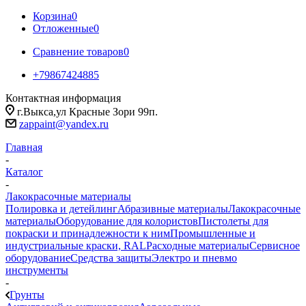
Корзина
0
Отложенные
0
Сравнение товаров
0
+79867424885
Контактная информация
г.Выкса,ул Красные Зори 99п.
zappaint@yandex.ru
Главная
-
Каталог
-
Лакокрасочные материалы
Полировка и детейлинг
Абразивные материалы
Лакокрасочные
материалы
Оборудование для колористов
Пистолеты для
покраски и принадлежности к ним
Промышленные и
индустриальные краски, RAL
Расходные материалы
Сервисное
оборудование
Средства защиты
Электро и пневмо
инструменты
-
Грунты