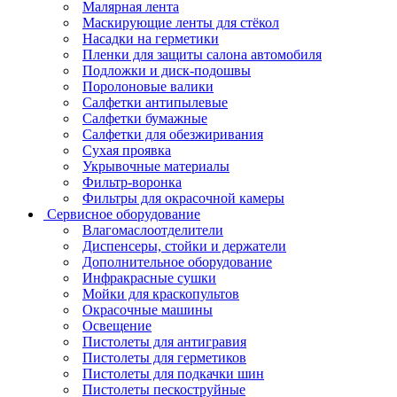
Малярная лента
Маскирующие ленты для стёкол
Насадки на герметики
Пленки для защиты салона автомобиля
Подложки и диск-подошвы
Поролоновые валики
Салфетки антипылевые
Салфетки бумажные
Салфетки для обезжиривания
Сухая проявка
Укрывочные материалы
Фильтр-воронка
Фильтры для окрасочной камеры
Сервисное оборудование
Влагомаслоотделители
Диспенсеры, стойки и держатели
Дополнительное оборудование
Инфракрасные сушки
Мойки для краскопультов
Окрасочные машины
Освещение
Пистолеты для антигравия
Пистолеты для герметиков
Пистолеты для подкачки шин
Пистолеты пескоструйные