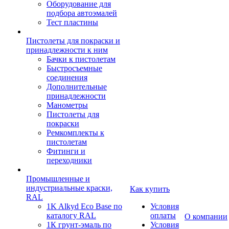
Оборудование для
подбора автоэмалей
Тест пластины
Пистолеты для покраски и
принадлежности к ним
Бачки к пистолетам
Быстросъемные
соединения
Дополнительные
принадлежности
Манометры
Пистолеты для
покраски
Ремкомплекты к
пистолетам
Фитинги и
переходники
Промышленные и
индустриальные краски,
Как купить
RAL
1K Alkyd Eco Base по
Условия
каталогу RAL
оплаты
О компании
1К грунт-эмаль по
Условия