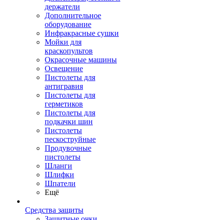
держатели
Дополнительное
оборудование
Инфракрасные сушки
Мойки для
краскопультов
Окрасочные машины
Освещение
Пистолеты для
антигравия
Пистолеты для
герметиков
Пистолеты для
подкачки шин
Пистолеты
пескоструйные
Продувочные
пистолеты
Шланги
Шлифки
Шпатели
Ещё
Средства защиты
Защитные очки