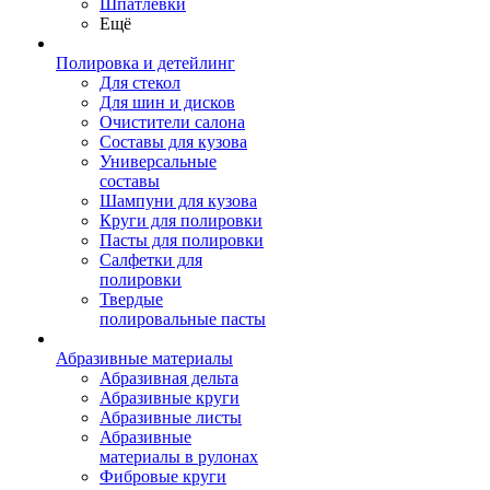
Шпатлевки
Ещё
Полировка и детейлинг
Для стекол
Для шин и дисков
Очистители салона
Составы для кузова
Универсальные
составы
Шампуни для кузова
Круги для полировки
Пасты для полировки
Салфетки для
полировки
Твердые
полировальные пасты
Абразивные материалы
Абразивная дельта
Абразивные круги
Абразивные листы
Абразивные
материалы в рулонах
Фибровые круги