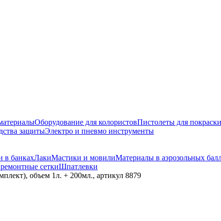
материалы
Оборудование для колористов
Пистолеты для покраск
дства защиты
Электро и пневмо инструменты
и в банках
Лаки
Мастики и мовили
Материалы в аэрозольных бал
 ремонтные сетки
Шпатлевки
лект), объем 1л. + 200мл., артикул 8879