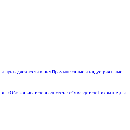
и и принадлежности к ним
Промышленные и индустриальные
лонах
Обезжириватели и очистители
Отвердители
Покрытие для