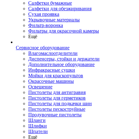
Салфетки бумажные
Салфетки для обезжиривания
Сухая проявка
Укрывочные материалы
Фильтр-воронка
Фильтры для окрасочной камеры
Ещё
Сервисное оборудование
Влагомаслоотделители
Диспенсеры, стойки и держатели
Дополнительное оборудование
Инфракрасные сушки
Мойки для краскопультов
Окрасочные машины
Освещение
Пистолеты для антигравия
Пистолеты для герметиков
Пистолеты для подкачки шин
Пистолеты пескоструйные
Продувочные пистолеты
Шланги
Шлифки
Шпатели
Ещё