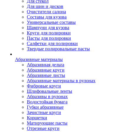
Для стекол
Для шин и дисков
Очистители салона
Составы для кузова
Универсальные составы
Шампуни для кузова
Круги для полировки
Пасты для полировки
Салфетки для полировки
Твердые полировальные пасты
Абразивные материалы
Абразивная дельта
Абразивные круги
Абразивные листы
Абразивные материалы в рулонах
Фибровые круги
Шлифовальные ленты
Абразивы в рулонах
Водостойкая бумага
Губки абразивные
Зачистные круги
Корщетки
Матирующие пасты
Отрезные круги