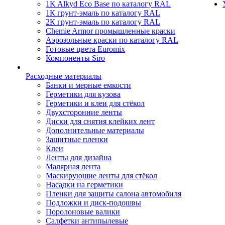
1K Alkyd Eco Base по каталогу RAL
1К грунт-эмаль по каталогу RAL
2К грунт-эмаль по каталогу RAL
Chemie Armor промышленные краски
Аэрозольные краски по каталогу RAL
Готовые цвета Euromix
Компоненты Siro
Расходные материалы
Банки и мерные емкости
Герметики для кузова
Герметики и клеи для стёкол
Двухсторонние ленты
Диски для снятия клейких лент
Дополнительные материалы
Защитные пленки
Клеи
Ленты для дизайна
Малярная лента
Маскирующие ленты для стёкол
Насадки на герметики
Пленки для защиты салона автомобиля
Подложки и диск-подошвы
Поролоновые валики
Салфетки антипылевые