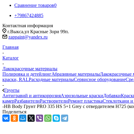
Сравнение товаров
0
+79867424885
Контактная информация
г.Выкса,ул Красные Зори 99п.
zappaint@yandex.ru
Главная
-
Каталог
-
Лакокрасочные материалы
Полировка и детейлинг
Абразивные материалы
Лакокрасочные 
краски, RAL
Расходные материалы
Сервисное оборудование
Сре
-
Грунты
Антигравий и антикоррозия
Аэрозольные краски
Добавки
Краск
камер
Разбавители
Растворители
Ремонт пластика
Стеклоткани и
-
HB Body Грунт PRO 335 HS 5+1 Grey с отвердителем H725 (комп
Поделиться