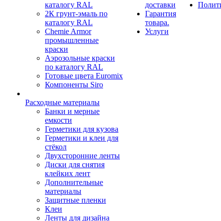
каталогу RAL
доставки
Полит
2К грунт-эмаль по
Гарантия
каталогу RAL
товара.
Chemie Armor
Услуги
промышленные
краски
Аэрозольные краски
по каталогу RAL
Готовые цвета Euromix
Компоненты Siro
Расходные материалы
Банки и мерные
емкости
Герметики для кузова
Герметики и клеи для
стёкол
Двухсторонние ленты
Диски для снятия
клейких лент
Дополнительные
материалы
Защитные пленки
Клеи
Ленты для дизайна