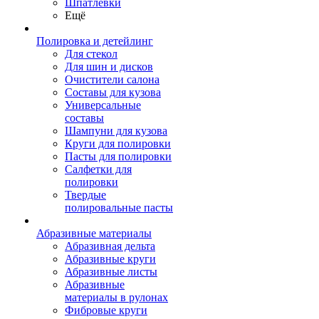
Шпатлевки
Ещё
Полировка и детейлинг
Для стекол
Для шин и дисков
Очистители салона
Составы для кузова
Универсальные
составы
Шампуни для кузова
Круги для полировки
Пасты для полировки
Салфетки для
полировки
Твердые
полировальные пасты
Абразивные материалы
Абразивная дельта
Абразивные круги
Абразивные листы
Абразивные
материалы в рулонах
Фибровые круги