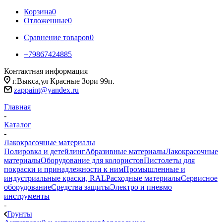
Корзина
0
Отложенные
0
Сравнение товаров
0
+79867424885
Контактная информация
г.Выкса,ул Красные Зори 99п.
zappaint@yandex.ru
Главная
-
Каталог
-
Лакокрасочные материалы
Полировка и детейлинг
Абразивные материалы
Лакокрасочные
материалы
Оборудование для колористов
Пистолеты для
покраски и принадлежности к ним
Промышленные и
индустриальные краски, RAL
Расходные материалы
Сервисное
оборудование
Средства защиты
Электро и пневмо
инструменты
-
Грунты