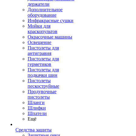
держатели
Дополнительное
оборудование
Инфракрасные сушки
Мойки для
краскопультов
Окрасочные машины
Освещение
Пистолеты для
антигравия
Пистолеты для
герметиков
Пистолеты для
подкачки шин
Пистолеты
пескоструйные
Продувочные
пистолеты
Шланги
Шлифки
Шпатели
Ещё
Средства защиты
Защитные очки