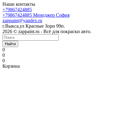
Наши контакты
+79867424885
+79867424885
Менеджер София
zappaint@yandex.ru
г.Выкса,ул Красные Зори 99п.
2026 © zappaint.ru - Всё для покраски авто.
Найти
0
0
0
Корзина