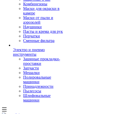
Комбинезоны
Маски для окраски в
камере
Маски от пыли и
аэрозолей
Наушники
Пасты и крема для рук
Перчатки
Сменные фильтра
Электро и пневмо
инструменты
Защиные прокладки-
проставки
Запчасти
Мешалки
Полировальные
машинки
Принадлежности
Пылесосы
Шлифовальные
машинки