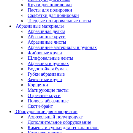
Круги для полировки
Пасты для полировки
Салфетки для полировки
Твердые полировальные пасты
Абразивные материалы
Абразивная дельта
Абразивные круги
Абразивные листы
Абразивные материалы в рулонах
Фибровые круги
Шлифовальные ленты
Абразивы в рулонах
Водостойкая бумага
Губки абразивные
Зачистные круги
Корщетки
Матирующие пасты
Отрезные круги
Полосы абразивные
Скотч-брайт
Оборудование для колористов
Аэрозольный полупродукт
Дополнительное оборудование
Камеры и сушки для тест-напылов
Каталоги цветов