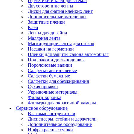
Герметики и клеи для стёкол
Двухсторонние ленты
Диски для снятия клейких лент
Дополнительные материалы
Защитные пленки
Клеи
Ленты для дизайна
Малярная лента
Маскирующие ленты для стёкол
Насадки на герметики
Пленки для защиты салона автомобиля
Подложки и диск-подошвы
Поролоновые валики
Салфетки антипылевые
Салфетки бумажные
Салфетки для обезжиривания
Сухая проявка
Укрывочные материалы
Фильтр-воронка
Фильтры для окрасочной камеры
Сервисное оборудование
Влагомаслоотделители
Диспенсеры, стойки и держатели
Дополнительное оборудование
Инфракрасные сушки