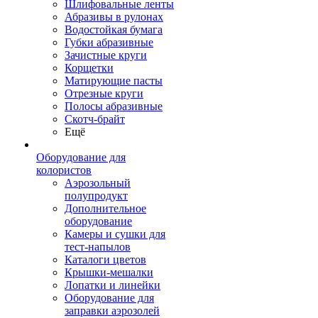
Шлифовальные ленты
Абразивы в рулонах
Водостойкая бумага
Губки абразивные
Зачистные круги
Корщетки
Матирующие пасты
Отрезные круги
Полосы абразивные
Скотч-брайт
Ещё
Оборудование для
колористов
Аэрозольный
полупродукт
Дополнительное
оборудование
Камеры и сушки для
тест-напылов
Каталоги цветов
Крышки-мешалки
Лопатки и линейки
Оборудование для
заправки аэрозолей