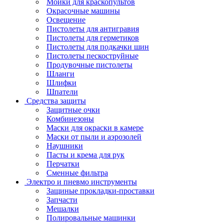
Мойки для краскопультов
Окрасочные машины
Освещение
Пистолеты для антигравия
Пистолеты для герметиков
Пистолеты для подкачки шин
Пистолеты пескоструйные
Продувочные пистолеты
Шланги
Шлифки
Шпатели
Средства защиты
Защитные очки
Комбинезоны
Маски для окраски в камере
Маски от пыли и аэрозолей
Наушники
Пасты и крема для рук
Перчатки
Сменные фильтра
Электро и пневмо инструменты
Защиные прокладки-проставки
Запчасти
Мешалки
Полировальные машинки