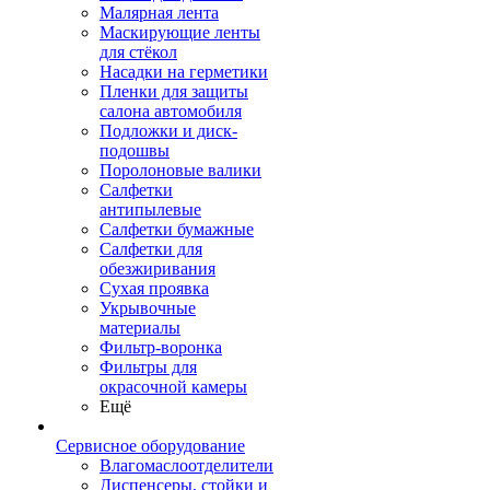
Малярная лента
Маскирующие ленты
для стёкол
Насадки на герметики
Пленки для защиты
салона автомобиля
Подложки и диск-
подошвы
Поролоновые валики
Салфетки
антипылевые
Салфетки бумажные
Салфетки для
обезжиривания
Сухая проявка
Укрывочные
материалы
Фильтр-воронка
Фильтры для
окрасочной камеры
Ещё
Сервисное оборудование
Влагомаслоотделители
Диспенсеры, стойки и