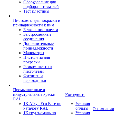
Оборудование для
подбора автоэмалей
Тест пластины
Пистолеты для покраски и
принадлежности к ним
Бачки к пистолетам
Быстросъемные
соединения
Дополнительные
принадлежности
Манометры
Пистолеты для
покраски
Ремкомплекты к
пистолетам
Фитинги и
переходники
Промышленные и
индустриальные краски,
Как купить
RAL
1K Alkyd Eco Base по
Условия
каталогу RAL
оплаты
О компании
1К грунт-эмаль по
Условия