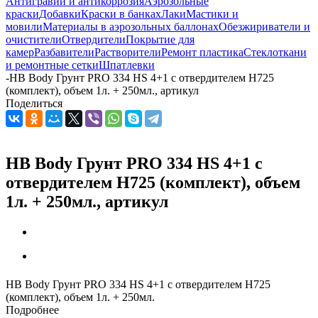
Антигравий и антикоррозия
Аэрозольные
краски
Добавки
Краски в банках
Лаки
Мастики и
мовили
Материалы в аэрозольных баллонах
Обезжириватели и
очистители
Отвердители
Покрытие для
камер
Разбавители
Растворители
Ремонт пластика
Стеклоткани
и ремонтные сетки
Шпатлевки
-
HB Body Грунт PRO 334 HS 4+1 с отвердителем H725
(комплект), объем 1л. + 250мл., артикул
Поделиться
HB Body Грунт PRO 334 HS 4+1 с
отвердителем H725 (комплект), объем
1л. + 250мл., артикул
HB Body Грунт PRO 334 HS 4+1 с отвердителем H725
(комплект), объем 1л. + 250мл.
Подробнее